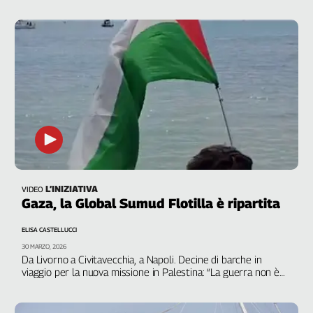
pomeriggio manifestazioni in tutta Italia
Liguria
Lombardia
Marche
Piemonte
Puglia
Sardegna
Sicilia
Toscana
Trentino
Umbria
Valle
L’INIZIATIVA
VIDEO
D'Aosta
Gaza, la Global Sumud Flotilla è ripartita
Veneto
ELISA CASTELLUCCI
30 MARZO, 2026
Archivio
Da Livorno a Civitavecchia, a Napoli. Decine di barche in
Storico
viaggio per la nuova missione in Palestina: “La guerra non è
1955-
finita, portiamo aiuti e professionisti”
2014