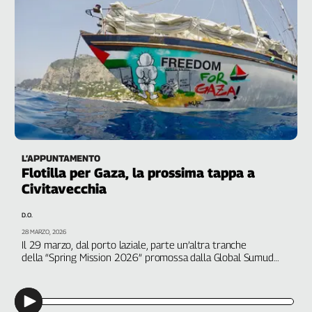
Cerca
Contatti
La
redazione
Newsletter
L’APPUNTAMENTO
Flotilla per Gaza, la prossima tappa a
Civitavecchia
Social
D.O.
28 MARZO, 2026
Il 29 marzo, dal porto laziale, parte un’altra tranche
della “Spring Mission 2026” promossa dalla Global Sumud
Flotilla. Obiettivi e programma della giornata