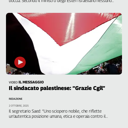
boccia. Secondo il ministro degli Esteri israeliano nessuno
della Flotilla è riuscito nel tentativo “di violare il legittimo
blocco navale”. E dalla Turchia sono appena partite 45 barche
per dare sostegno alla Flotilla. Meloni: “Sciopero? Weekend
lungo e rivoluzione non insieme”. Landini: “Offende,
porti rispetto”
IL MESSAGGIO
VIDEO
Il sindacato palestinese: “Grazie Cgil”
REDAZIONE
2 OTTOBRE, 2025
Il segretario Saed: “Uno sciopero nobile, che riflette
un’autentica posizione umana, etica e operaia contro il
genocidio e la fame imposta da Israele”