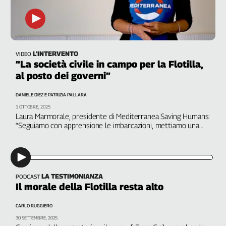
L’INTERVENTO
VIDEO
“La società civile in campo per la Flotilla,
al posto dei governi”
DANIELE DIEZ E PATRIZIA PALLARA
1 OTTOBRE, 2025
Laura Marmorale, presidente di Mediterranea Saving Humans:
“Seguiamo con apprensione le imbarcazioni, mettiamo una
toppa al vuoto degli Stati”
LA TESTIMONIANZA
PODCAST
Il morale della Flotilla resta alto
CARLO RUGGIERO
30 SETTEMBRE, 2025