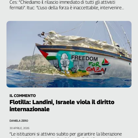
Girasoli
Ces: “Chiediamo il rilascio immediato di tutti gli attivisti
fermati”. Ituc: “L’uso della forza è inaccettabile, intervenire
Il
subito”
Sassolino
Linea
Economica
Tech
It
Easy
Inserti
Idea
Diffusa
InFlai
IL COMMENTO
Flotilla: Landini, Israele viola il diritto
Le
trasmissioni
internazionale
tv
DANIELA ZERO
Work
30 APRILE, 2026
in
“Le istituzioni si attivino subito per garantire la liberazione
Progress