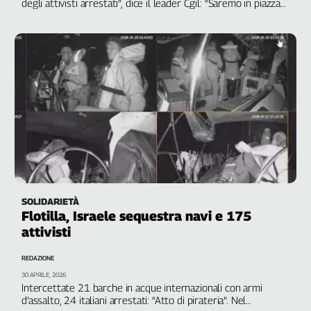
degli attivisti arrestati”, dice il leader Cgil: “Saremo in piazza
ai presìdi di solidarietà”
L'Italia
nel
Lavoro
Territori
Abruzzo-
Molise
Alto
Adige
Basilicata
Calabria
Campania
SOLIDARIETÀ
Flotilla, Israele sequestra navi e 175
Emilia-
attivisti
Romagna
Friuli
REDAZIONE
Venezia
30 APRILE, 2026
Giulia
Intercettate 21 barche in acque internazionali con armi
Lazio
d’assalto, 24 italiani arrestati: “Atto di pirateria”. Nel