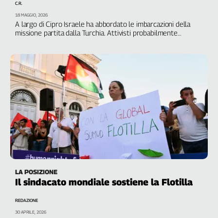
C.R.
Genova,
18 MAGGIO, 2026
il
A largo di Cipro Israele ha abbordato le imbarcazioni della
sangue
missione partita dalla Turchia. Attivisti probabilmente
trasferiti su navi militari e condotti verso Ashdod
della
ragione
120
anni
Cgil
Collettiva
Academy
Collettiva
Play
Rubriche
Collettiva
LA POSIZIONE
Talk
Il sindacato mondiale sostiene la Flotilla
La
settimana
REDAZIONE
Collettiva
30 APRILE, 2026