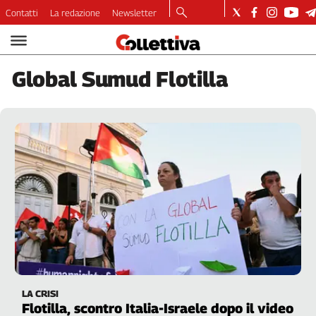
Contatti
La redazione
Newsletter
Video
Podcast
Global
Sumud Flotilla
Dirette
Longform
Copertine
Economia
Lavoro
Ambiente
Diritti
Welfare
Italia
Internazionale
Culture
LA CRISI
Categorie
Flotilla, scontro Italia-Israele dopo il video