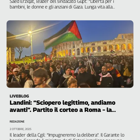
Saed Erziqat, leader del sindacato Gupt: “Libertà per i
bambini, le donne e gli anziani di Gaza. Lunga vita alla
solidarietà di insegnanti ed educatori”
LIVEBLOG
Landini: “Sciopero legittimo, andiamo
avanti”. Partito il corteo a Roma – la
diretta
REDAZIONE
2 OTTOBRE, 2025
Il leader della Cgil: “Impugneremo la delibera”. Il Garante lo