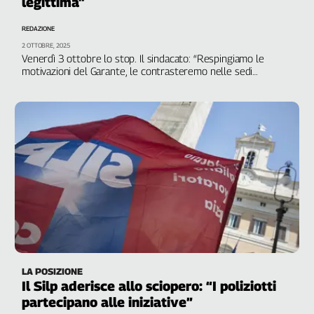
legittima”
REDAZIONE
2 OTTOBRE, 2025
Venerdì 3 ottobre lo stop. Il sindacato: “Respingiamo le
motivazioni del Garante, le contrasteremo nelle sedi
competenti. La protesta è nel rispetto della legge”. In piazza
in tutta Italia per la Flotilla
LA POSIZIONE
Il Silp aderisce allo sciopero: “I poliziotti
partecipano alle iniziative”