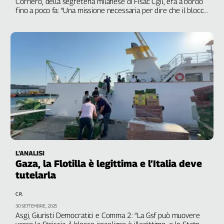
Corriero, della segreteria milanese di Fisac Cgil, era a bordo
fino a poco fa: “Una missione necessaria per dire che il blocco
navale israeliano è illegale”
L’ANALISI
Gaza, la Flotilla è legittima e l’Italia deve
tutelarla
C.R.
30 SETTEMBRE, 2025
Asgi, Giuristi Democratici e Comma 2: “La Gsf può muovere
verso la Striscia, il blocco israeliano è illegittimo, e lo Stato