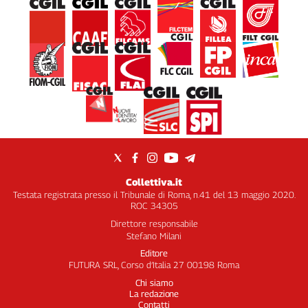
Collettiva.it
Testata registrata presso il Tribunale di Roma, n.41 del 13 maggio 2020.
ROC 34305
Direttore responsabile
Stefano Milani
Editore
FUTURA SRL, Corso d’Italia 27 00198 Roma
Chi siamo
La redazione
Contatti