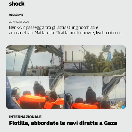
shock
Filcams
Filctem
REDAZIONE
Fillea
20 MAGGIO, 2026
Filt
Ben-Gvir passeggia tra gli attivisti inginocchiati e
ammanettati. Mattarella: “Trattamento incivile, livello infimo”.
Fiom
Le reazioni di governo e opposizioni: “Israele ha superato la
Fisac
linea rossa”
Flai
Flc
Fp
Nidil
Slc
Spi
Inca
Caaf
Speciali
INTERNAZIONALE
Flotilla, abbordate le navi dirette a Gaza
G8
di