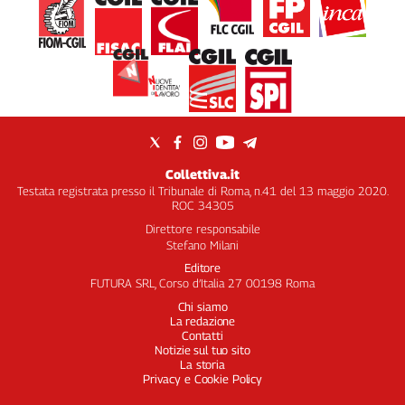
Filcams
Filctem
Fillea
Filt
Fiom
Fisac
Flai
Collettiva.it
Flc
Testata registrata presso il Tribunale di Roma, n.41 del 13 maggio 2020.
Fp
ROC 34305
Nidil
Direttore responsabile
Stefano Milani
Slc
Editore
Spi
FUTURA SRL, Corso d’Italia 27 00198 Roma
Inca
Chi siamo
Caaf
La redazione
Contatti
Notizie sul tuo sito
Speciali
La storia
Privacy e Cookie Policy
G8
di