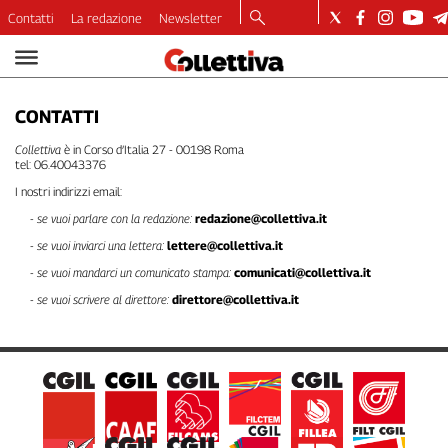
Contatti
La redazione
Newsletter
Video
Podcast
CONTATTI
Dirette
Longform
Collettiva
è in Corso d’Italia 27 - 00198 Roma
tel: 06.40043376
Copertine
I nostri indirizzi email:
Economia
- se vuoi parlare con la redazione:
redazione@collettiva.it
Lavoro
- se vuoi inviarci una lettera:
lettere@collettiva.it
Ambiente
- se vuoi mandarci un comunicato stampa:
comunicati@collettiva.it
Diritti
- se vuoi scrivere al direttore:
direttore@collettiva.it
Welfare
Italia
Internazionale
Culture
Categorie