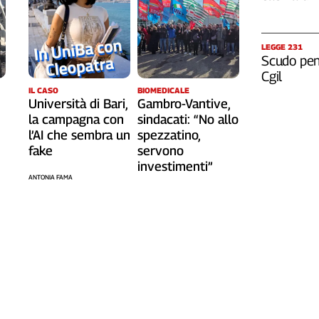
LEGGE 231
Scudo pena
Cgil
IL CASO
BIOMEDICALE
Università di Bari,
Gambro-Vantive,
la campagna con
sindacati: “No allo
l’AI che sembra un
spezzatino,
fake
servono
investimenti”
ANTONIA FAMA