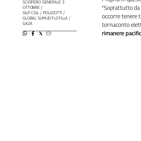
SCIOPERO GENERALE 3
L'Italia
“Soprattutto da
OTTOBRE
SILP CGIL
POLIZIOTTI
nel
occorre tenere t
GLOBAL SUMUD FLOTILLA
Lavoro
GAZA
tornaconto elett
rimanere pacifi
Territori
Abruzzo-
Molise
Alto
Adige
Basilicata
Calabria
Campania
Emilia-
Romagna
Friuli
Venezia
Giulia
Lazio