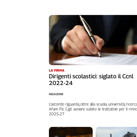
Liguria
Lombardia
Marche
Piemonte
Puglia
Sardegna
Sicilia
Toscana
Trentino
LA FIRMA
Umbria
Dirigenti scolastici: siglato il Ccnl
Valle
2022-24
D'Aosta
REDAZIONE
Veneto
L’accordo riguarda, oltre alla scuola, università, ricerc
Archivio
Afam. Flc Cgil: avviare subito le trattative per il rinn
2025-27
Storico
1955-
2014