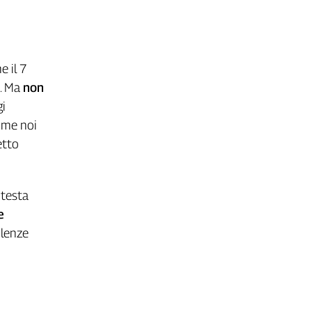
e il 7
i. Ma
non
gi
ome noi
etto
otesta
e
olenze