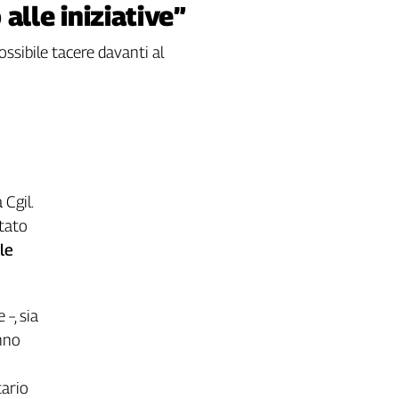
 alle iniziative”
ossibile tacere davanti al
Cgil.
Stato
le
–, sia
anno
tario