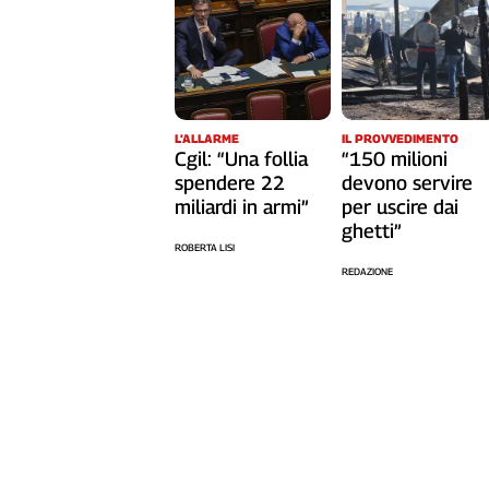
Cerca
Contatti
L’ALLARME
IL PROVVEDIMENTO
La
Cgil: “Una follia
“150 milioni
spendere 22
devono servire
redazione
miliardi in armi”
per uscire dai
ghetti”
Newsletter
ROBERTA LISI
REDAZIONE
Social