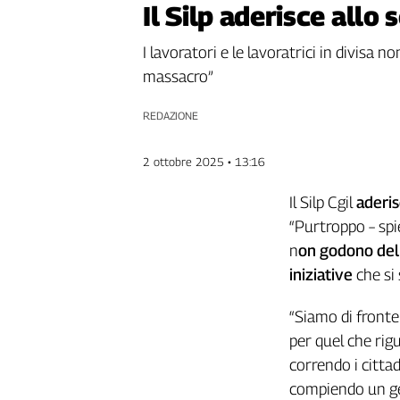
Il Silp aderisce allo 
Genova,
il
I lavoratori e le lavoratrici in divisa 
sangue
massacro”
della
ragione
REDAZIONE
120
anni
Cgil
2 ottobre 2025 • 13:16
Collettiva
Academy
Il Silp Cgil
aderi
“Purtroppo – spie
Collettiva
n
on godono del d
Play
Rubriche
iniziative
che si 
Collettiva
“Siamo di fronte 
Talk
per quel che rig
La
settimana
correndo i cittad
Collettiva
compiendo un ge