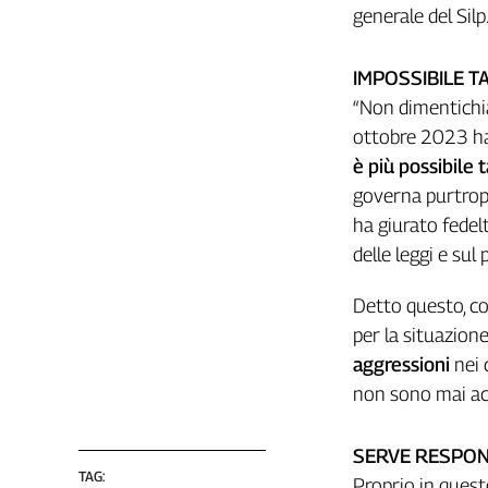
Girasoli
generale del Silp
Il
Sassolino
IMPOSSIBILE 
Linea
“Non dimentichia
Economica
ottobre 2023 ha
Tech
It
è più possibile
Easy
governa purtropp
ha giurato fedelt
Inserti
delle leggi e sul
Idea
Diffusa
Detto questo, con
InFlai
per la situazion
Le
aggressioni
nei 
trasmissioni
non sono mai acc
tv
Work
SERVE RESPON
in
TAG:
Progress
Proprio in quest