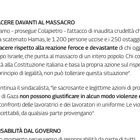
.
TACERE DAVANTI AL MASSACRO
mo – prosegue Colapietro – l'attacco di inaudita crudeltà ch
 scatenato Hamas, le 1.200 persone uccise e i 250 ostagg
 tacere rispetto alla reazione feroce e devastante
di chi og
o Israele, che punta al massacro di un intero popolo. Chi c
à alla Costituzione italiana e basa la propria azione sul risp
 principio di legalità, non può tollerare questa situazione”.
tinua il sindacalista, “le sacrosante e legittime azioni di pr
e di Gaza
non possono giustificare in alcun modo violenze 
confronti delle lavoratrici e dei lavoratori in uniforme. Le vi
ettabili, da qualsiasi parte provengano”.
SABILITÀ DAL GOVERNO
o momento serve senso di responsabilità da parte di tutti: