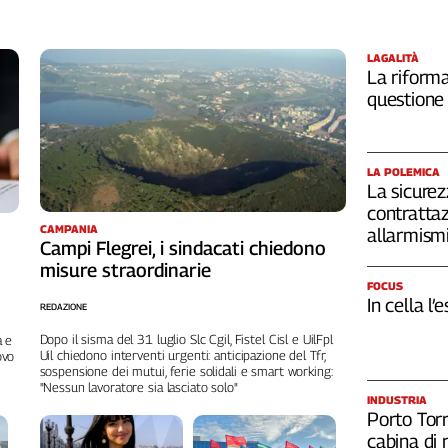
LAGALITÀ
La riforma
questione 
LA POLEMICA
La sicurez
contrattaz
CAMPANIA
allarmism
Campi Flegrei, i sindacati chiedono
misure straordinarie
FOCUS
In cella l’
REDAZIONE
Dopo il sisma del 31 luglio Slc Cgil, Fistel Cisl e UilFpl
a e
Uil chiedono interventi urgenti: anticipazione del Tfr,
ovo
sospensione dei mutui, ferie solidali e smart working:
"Nessun lavoratore sia lasciato solo"
INDUSTRIA
Porto Torr
cabina di 