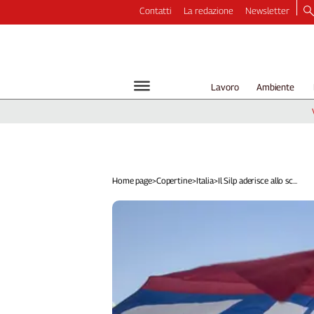
Contatti
La redazione
Newsletter
Video
Podcast
Dirette
Lavoro
Ambiente
Longform
Copertine
Economia
Lavoro
Ambiente
Home page
>
Copertine
>
Italia
>
Il Silp aderisce allo sc...
Diritti
Welfare
Italia
Internazionale
Culture
Categorie