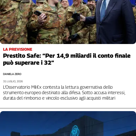
Cerca
Contatti
La
LA PREVISIONE
redazione
Prestito Safe: “Per 14,9 miliardi il conto finale
può superare i 32”
Newsletter
DANIELA ZERO
31 LUGLIO, 2026
Social
L’Osservatorio Mil€x contesta la lettura governativa dello
strumento europeo destinato alla difesa. Sotto accusa interessi,
durata del rimborso e vincolo esclusivo agli acquisti militari