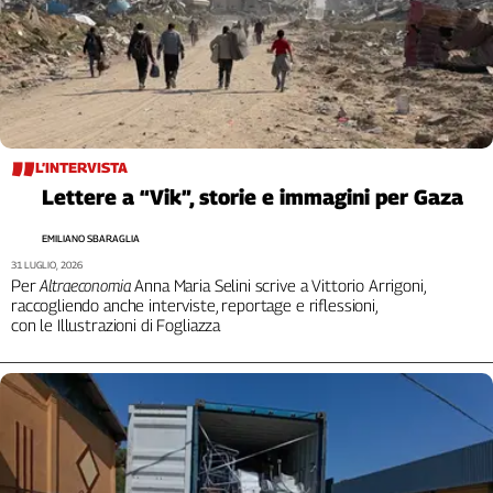
L'Italia
nel
Lavoro
Territori
Abruzzo-
L’INTERVISTA
Molise
Lettere a “Vik”, storie e immagini per Gaza
Alto
Adige
EMILIANO SBARAGLIA
Basilicata
31 LUGLIO, 2026
Per
Altraeconomia
Anna Maria Selini scrive a Vittorio Arrigoni,
Calabria
raccogliendo anche interviste, reportage e riflessioni,
Campania
con le Illustrazioni di Fogliazza
Emilia-
Romagna
Friuli
Venezia
Giulia
Lazio