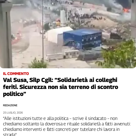
Cerca
Contatti
La
redazione
Newsletter
IL COMMENTO
Val Susa, Silp Cgil: “Solidarietà ai colleghi
feriti. Sicurezza non sia terreno di scontro
Social
politico”
REDAZIONE
25 LUGLIO, 2026
“Alle istituzioni tutte e alla politica – scrive il sindacato – non
chiediamo soltanto la doverosa e rituale solidarietà a fatti avvenuti:
chiediamo interventi e fatti concreti per tutelare chi lavora in
strada”