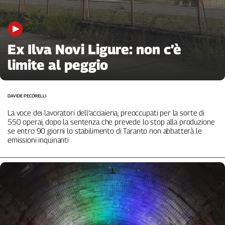
Genova,
il
sangue
della
Ex Ilva Novi Ligure: non c’è
ragione
limite al peggio
120
anni
Cgil
DAVIDE PECORELLI
Collettiva
Academy
La voce dei lavoratori dell’acciaieria, preoccupati per la sorte di
550 operai, dopo la sentenza che prevede lo stop alla produzione
se entro 90 giorni lo stabilimento di Taranto non abbatterà le
Collettiva
emissioni inquinanti
Play
Rubriche
Collettiva
Talk
La
settimana
Collettiva