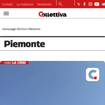
Contatti
La redazione
Newsletter
Video
Podcast
Dirette
Home page
>
Territori
>
Piemonte
Longform
Copertine
Piemonte
Economia
Lavoro
Ambiente
LA CRISI
VIDEO
Diritti
Welfare
Italia
Internazionale
Culture
Categorie