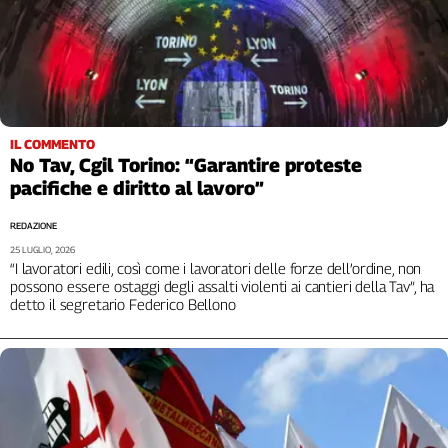
Girasoli
Il
Sassolino
Linea
Economica
Tech
IL COMMENTO
It
No Tav, Cgil Torino: “Garantire proteste
Easy
pacifiche e diritto al lavoro”
Inserti
REDAZIONE
Idea
25 LUGLIO, 2026
Diffusa
“I lavoratori edili, così come i lavoratori delle forze dell’ordine, non
possono essere ostaggi degli assalti violenti ai cantieri della Tav”, ha
InFlai
detto il segretario Federico Bellono
Le
trasmissioni
tv
Work
in
Progress