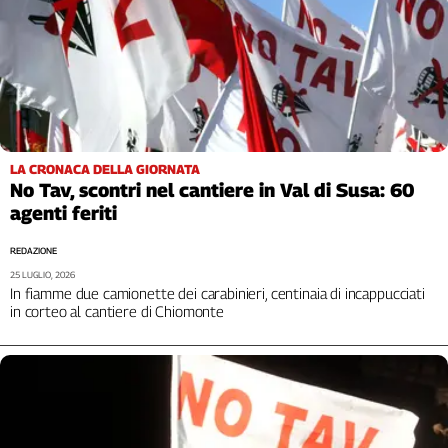
L'Italia
nel
Lavoro
Territori
Abruzzo-
Molise
LA CRONACA DELLA GIORNATA
Alto
No Tav, scontri nel cantiere in Val di Susa: 60
Adige
agenti feriti
Basilicata
REDAZIONE
Calabria
25 LUGLIO, 2026
Campania
In fiamme due camionette dei carabinieri, centinaia di incappucciati
in corteo al cantiere di Chiomonte
Emilia-
Romagna
Friuli
Venezia
Giulia
Lazio