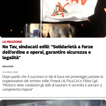
Liguria
Lombardia
Marche
Piemonte
Puglia
Sardegna
Sicilia
LA REAZIONE
Toscana
No Tav, sindacati edili: “Solidarietà a forze
Trentino
dell’ordine e operai, garantire sicurezza e
Umbria
legalità”
Valle
REDAZIONE
D'Aosta
25 LUGLIO, 2026
Veneto
Dopo quello che è successo in Val di Susa nel pomeriggio, parlano le
organizzazioni del settore edile, Feneal Uil, Filca Cisl e Fillea Cgil:
Archivio
“Mettere nelle condizioni gli edili di lavorare in serenità e portare a
Storico
compimento l’opera”
1955-
2014