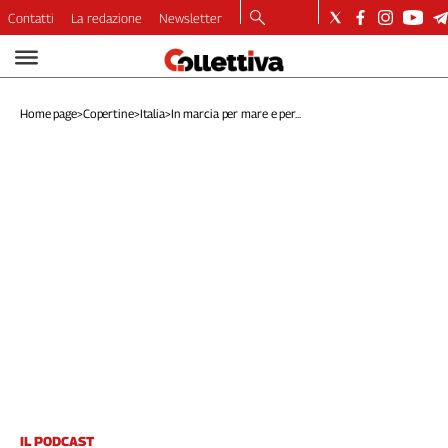
Contatti
La redazione
Newsletter
Video
Podcast
Home page
>
Copertine
>
Italia
>
In marcia per mare e per...
Dirette
Longform
Copertine
Economia
Lavoro
Ambiente
Diritti
Welfare
Italia
Internazionale
Culture
Categorie
IL PODCAST