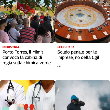
Cerca
Contatti
La
redazione
INDUSTRIA
LEGGE 231
Porto Torres, il Mimit
Scudo penale per le
Newsletter
convoca la cabina di
imprese, no della Cgil
regia sulla chimica verde
C.R.
Social