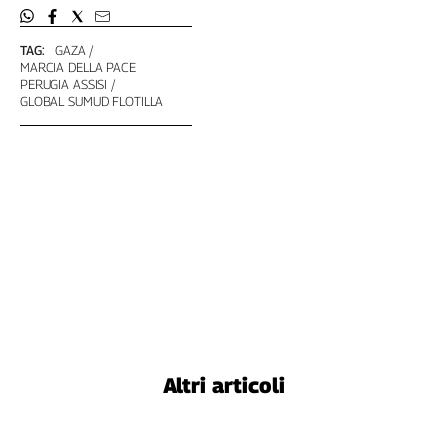
Girasoli
Il
TAG:
GAZA
Sassolino
MARCIA DELLA PACE
Linea
PERUGIA ASSISI
Economica
GLOBAL SUMUD FLOTILLA
Tech
It
Easy
Inserti
Idea
Diffusa
InFlai
Le
trasmissioni
tv
Altri articoli
Work
in
Progress