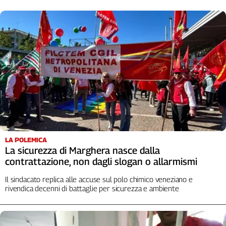
L'Italia
nel
Lavoro
Territori
Abruzzo-
Molise
Alto
Adige
Basilicata
Calabria
LA POLEMICA
Campania
La sicurezza di Marghera nasce dalla
Emilia-
contrattazione, non dagli slogan o allarmismi
Romagna
Il sindacato replica alle accuse sul polo chimico veneziano e
Friuli
rivendica decenni di battaglie per sicurezza e ambiente
Venezia
Giulia
Lazio