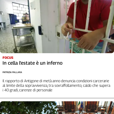
Liguria
Lombardia
Marche
Piemonte
Puglia
Sardegna
Sicilia
Toscana
Trentino
FOCUS
Umbria
In cella l’estate è un inferno
Valle
D'Aosta
PATRIZIA PALLARA
Veneto
Il rapporto di Antigone di metà anno denuncia condizioni carcerarie
al limite della sopravvivenza, tra sovraffollamento, caldo che supera
i 40 gradi, carenze di personale
Archivio
Storico
1955-
2014