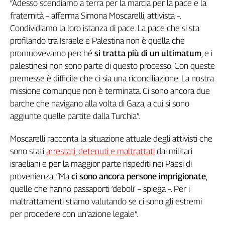
“Adesso scendiamo a terra per la marcia per la pace e la
Genova,
fraternità – afferma Simona Moscarelli, attivista –.
il
Condividiamo la loro istanza di pace. La pace che si sta
sangue
profilando tra Israele e Palestina non è quella che
della
promuovevamo perché
si tratta più di un ultimatum
, e i
ragione
palestinesi non sono parte di questo processo. Con queste
120
anni
premesse è difficile che ci sia una riconciliazione. La nostra
Cgil
missione comunque non è terminata. Ci sono ancora due
Collettiva
barche che navigano alla volta di Gaza, a cui si sono
Academy
aggiunte quelle partite dalla Turchia”.
Collettiva
Moscarelli racconta la situazione attuale degli attivisti che
Play
sono stati
arrestati, detenuti e maltrattati
dai militari
Rubriche
israeliani e per la maggior parte rispediti nei Paesi di
Collettiva
provenienza. “Ma
ci sono ancora persone imprigionate
,
Talk
quelle che hanno passaporti ‘deboli’ – spiega –. Per i
La
maltrattamenti stiamo valutando se ci sono gli estremi
settimana
per procedere con un’azione legale”.
Collettiva