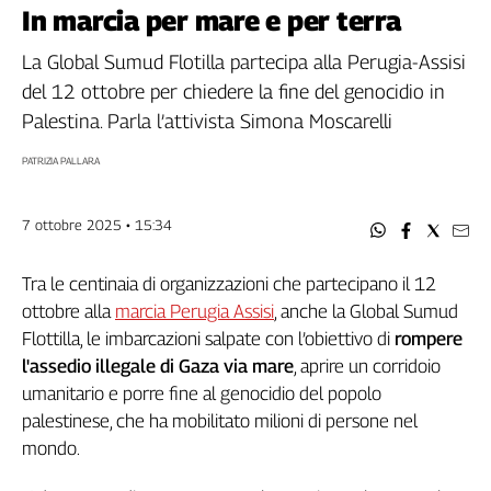
Filcams
In marcia per mare e per terra
Filctem
La Global Sumud Flotilla partecipa alla Perugia-Assisi
Fillea
del 12 ottobre per chiedere la fine del genocidio in
Filt
Palestina. Parla l’attivista Simona Moscarelli
Fiom
Fisac
PATRIZIA PALLARA
Flai
Flc
7 ottobre 2025 • 15:34
Fp
Nidil
Tra le centinaia di organizzazioni che partecipano il 12
Slc
ottobre alla
marcia Perugia Assisi
, anche la Global Sumud
Spi
Flottilla, le imbarcazioni salpate con l’obiettivo di
rompere
Inca
l'assedio illegale di Gaza via mare
, aprire un corridoio
Caaf
umanitario e porre fine al genocidio del popolo
palestinese, che ha mobilitato milioni di persone nel
Speciali
mondo.
G8
di