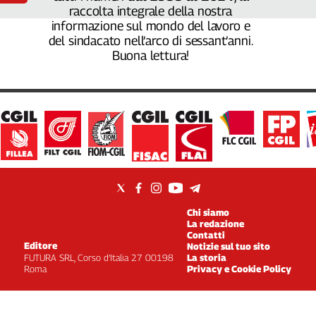
raccolta integrale della nostra
informazione sul mondo del lavoro e
del sindacato nell’arco di sessant’anni.
Buona lettura!
Chi siamo
La redazione
Contatti
Editore
Notizie sul tuo sito
FUTURA SRL, Corso d’Italia 27 00198
La storia
Roma
Privacy e Cookie Policy