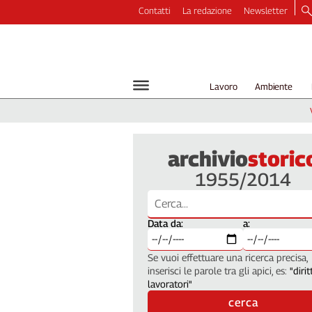
Contatti
La redazione
Newsletter
Video
Podcast
Dirette
Lavoro
Ambiente
Longform
Copertine
Economia
archivio
storic
Lavoro
1955/2014
Ambiente
Diritti
Welfare
Data da:
a:
Italia
Internazionale
Se vuoi effettuare una ricerca precisa,
Culture
inserisci le parole tra gli apici, es:
"dirit
lavoratori"
Categorie
cerca