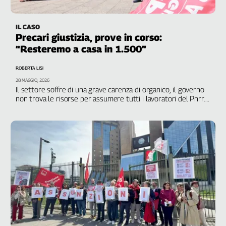
Cerca
IL CASO
Precari giustizia, prove in corso:
Contatti
“Resteremo a casa in 1.500”
ROBERTA LISI
La
28 MAGGIO, 2026
redazione
Il settore soffre di una grave carenza di organico, il governo
non trova le risorse per assumere tutti i lavoratori del Pnrr.
La mobilitazione continua
Newsletter
Social