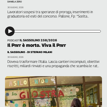
DANIELA ZERO
Genova,
30 GIUGNO, 2026
il
Lavoratori sospesi tra speranze di proroga, inserimenti in
sangue
graduatoria ed esiti del concorso. Pallone, Fp: “Scelta
inaccettabile, ma può ancora essere corretta”
della
ragione
120
anni
IL SASSOLINO 258/2026
PODCAST
Cgil
Il Pnrr è morto. Viva il Pnrr
Collettiva
IL SASSOLINO
DI STEFANO MILANI
Academy
30 GIUGNO, 2026
Doveva trasformare l'Italia. Lascia cantieri incompiuti, obiettivi
Collettiva
riscritti, miliardi rinviati e una propaganda che scambia le rate
Play
incassate per risultati raggiunti
Rubriche
Collettiva
Talk
La
settimana
Collettiva