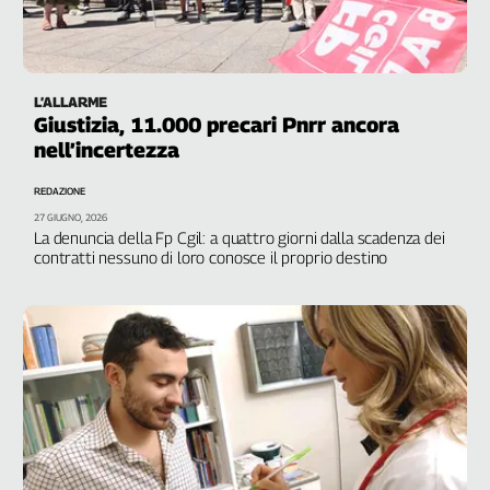
L'Italia
nel
Lavoro
L’ALLARME
Territori
Giustizia, 11.000 precari Pnrr ancora
nell’incertezza
Abruzzo-
Molise
REDAZIONE
Alto
27 GIUGNO, 2026
Adige
La denuncia della Fp Cgil: a quattro giorni dalla scadenza dei
contratti nessuno di loro conosce il proprio destino
Basilicata
Calabria
Campania
Emilia-
Romagna
Friuli
Venezia
Giulia
Lazio