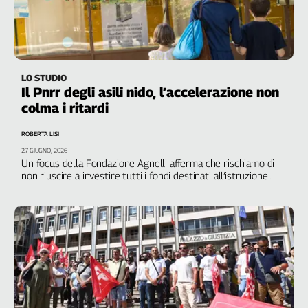
Girasoli
Il
Sassolino
Linea
Economica
LO STUDIO
Tech
Il Pnrr degli asili nido, l’accelerazione non
It
colma i ritardi
Easy
ROBERTA LISI
Inserti
27 GIUGNO, 2026
Un focus della Fondazione Agnelli afferma che rischiamo di
Idea
non riuscire a investire tutti i fondi destinati all’istruzione.
Diffusa
Spese solo il 45,6% delle risorse
InFlai
Le
trasmissioni
tv
Work
in
Progress