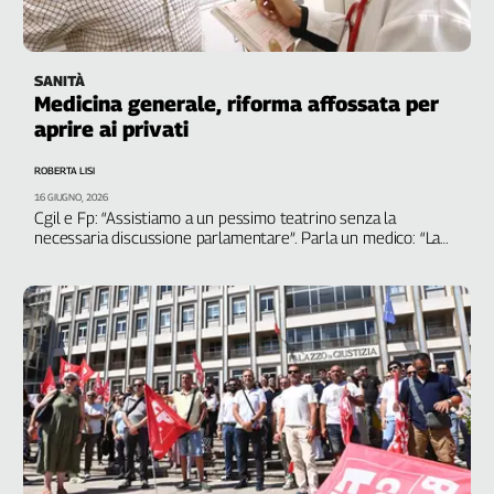
Liguria
Lombardia
Marche
SANITÀ
Piemonte
Medicina generale, riforma affossata per
Puglia
aprire ai privati
Sardegna
ROBERTA LISI
Sicilia
16 GIUGNO, 2026
Toscana
Cgil e Fp: “Assistiamo a un pessimo teatrino senza la
Trentino
necessaria discussione parlamentare”. Parla un medico: “La
volontà del governo è di privatizzare il Ssn”
Umbria
Valle
D'Aosta
Veneto
Archivio
Storico
1955-
2014