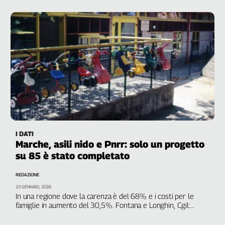
I DATI
Marche, asili nido e Pnrr: solo un progetto
su 85 è stato completato
REDAZIONE
23 GENNAIO, 2026
In una regione dove la carenza è del 68% e i costi per le
famiglie in aumento del 30,5%. Fontana e Longhin, Cgil:
“Impossibile realizzare tutte le opere, la scadenza è a giugno:
rischiamo di perdere opportunità”