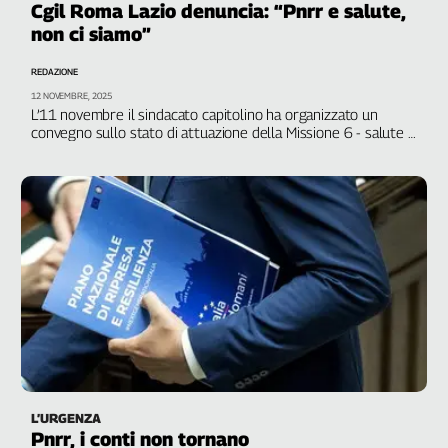
Cgil Roma Lazio denuncia: “Pnrr e salute,
non ci siamo”
REDAZIONE
12 NOVEMBRE, 2025
L’11 novembre il sindacato capitolino ha organizzato un
convegno sullo stato di attuazione della Missione 6 - salute .
A tre anni dall’avvio del piano e a pochi mesi dalla scadenza,
“il quadro che emerge ci preoccupa”
L’URGENZA
Pnrr, i conti non tornano