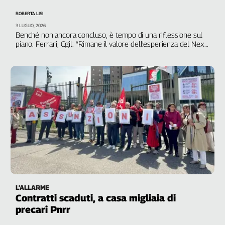
Filcams
ROBERTA LISI
Filctem
3 LUGLIO, 2026
Fillea
Benché non ancora concluso, è tempo di una riflessione sul
piano. Ferrari, Cgil: “Rimane il valore dell’esperienza del Next
Filt
Generation Eu. No al ritorno alle politiche di austerità”
Fiom
Fisac
Flai
Flc
Fp
Nidil
Slc
Spi
Inca
Caaf
L’ALLARME
Contratti scaduti, a casa migliaia di
Speciali
precari Pnrr
G8
di