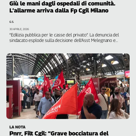
Giù le mani dagli ospedali di comunità.
L’allarme arriva dalla Fp Cgil Milano
G.S.
30 APRILE, 2026
“Edilizia pubblica per le casse del privato”. La denuncia del
sindacato esplode sulla decisione dell’Asst Melegnano e
Martesana di prendere due dei cinque Ospedali di Comunità
costruiti con i fondi del Pnrr e affidarli alla gestione dei
privati. Parte la mobilitazione
LA NOTA
Pnrr, Filt Cgil: “Grave bocciatura del