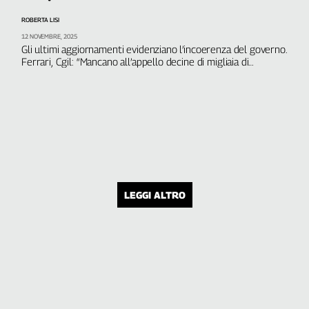
ROBERTA LISI
12 NOVEMBRE, 2025
Gli ultimi aggiornamenti evidenziano l’incoerenza del governo.
Ferrari, Cgil: “Mancano all’appello decine di migliaia di
progetti, è necessaria una convocazione urgente della cabina
di regia”
LEGGI ALTRO