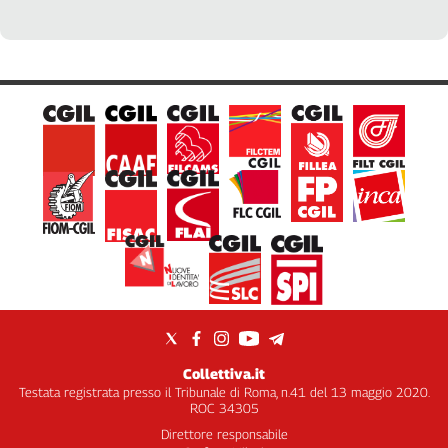
Collettiva.it
Testata registrata presso il Tribunale di Roma, n.41 del 13 maggio 2020.
ROC 34305
Direttore responsabile