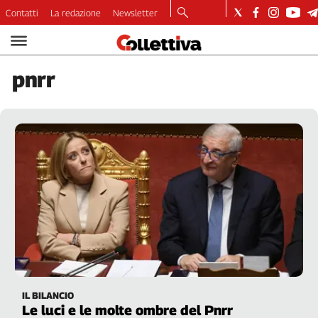
Contatti
La redazione
Newsletter
Video
Podcast
pnrr
Dirette
Longform
Copertine
Economia
Lavoro
Ambiente
Diritti
Welfare
Italia
Internazionale
Culture
IL BILANCIO
Categorie
Le luci e le molte ombre del Pnrr