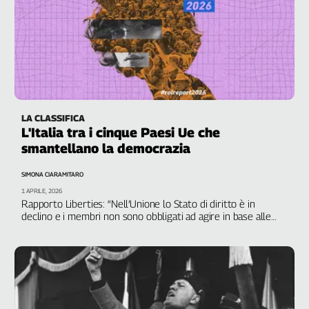
Girasoli
Il
Sassolino
Linea
Economica
Tech
It
Easy
LA CLASSIFICA
L'Italia tra i cinque Paesi Ue che
Inserti
smantellano la democrazia
Idea
SIMONA CIARAMITARO
Diffusa
1 APRILE, 2026
InFlai
Rapporto Liberties: “Nell’Unione lo Stato di diritto è in
declino e i membri non sono obbligati ad agire in base alle
raccomandazioni della Commissione”
Le
trasmissioni
tv
Work
in
Progress