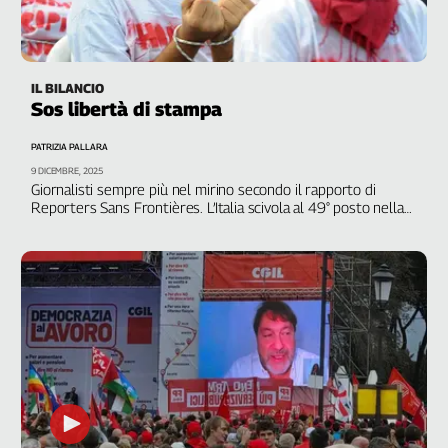
Cerca
IL BILANCIO
Contatti
Sos libertà di stampa
La
PATRIZIA PALLARA
9 DICEMBRE, 2025
redazione
Giornalisti sempre più nel mirino secondo il rapporto di
Reporters Sans Frontières. L’Italia scivola al 49° posto nella
classifica, tante le criticità
Newsletter
Social