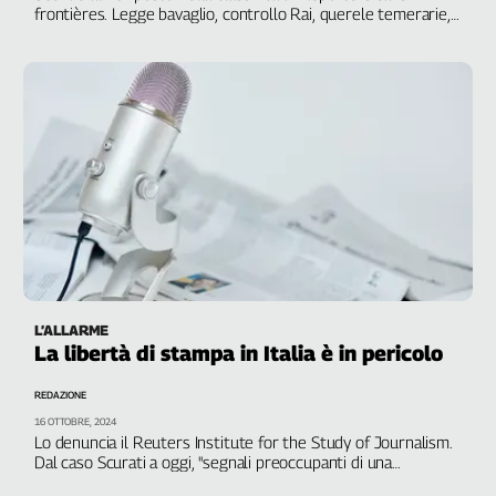
frontières. Legge bavaglio, controllo Rai, querele temerarie,
decreto sicurezza, precarietà: un sistema per zittire, anche i
referendum Cgil
L’ALLARME
La libertà di stampa in Italia è in pericolo
REDAZIONE
16 OTTOBRE, 2024
Lo denuncia il Reuters Institute for the Study of Journalism.
Dal caso Scurati a oggi, "segnali preoccupanti di una
potenziale deriva democratica”