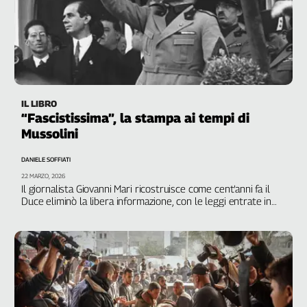
L'Italia
nel
Lavoro
Territori
Abruzzo-
IL LIBRO
Molise
“Fascistissima”, la stampa ai tempi di
Alto
Mussolini
Adige
Basilicata
DANIELE SOFFIATI
22 MARZO, 2026
Calabria
Il giornalista Giovanni Mari ricostruisce come cent’anni fa il
Campania
Duce eliminò la libera informazione, con le leggi entrate in
vigore nel 1926
Emilia-
Romagna
Friuli
Venezia
Giulia
Lazio