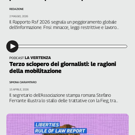
Genova,
REDAZIONE
il
2 MAGGIO, 2026
sangue
Il Rapporto Rsf 2026 segnala un peggioramento globale
della
dell’informazione. Fnsi: minacce, leggi restrittive e lavoro
ragione
fragile mettono a rischio il diritto a essere informati
120
anni
Cgil
LA VERTENZA
PODCAST
Collettiva
Terzo sciopero dei giornalisti: le ragioni
Academy
della mobilitazione
Collettiva
SIMONA CIARAMITARO
Play
15 APRILE, 2026
Rubriche
Il segretario dell’Associazione stampa romana Stefano
Ferrante illustra lo stallo delle trattative con la Fieg, tra
Collettiva
aumenti, precariato e contratti pirata
Talk
La
settimana
Collettiva