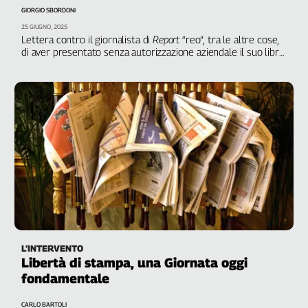
GIORGIO SBORDONI
25 GIUGNO, 2025
Lettera contro il giornalista di
Report
“reo”, tra le altre cose,
di aver presentato senza autorizzazione aziendale il suo libro
ospite della Cgil Venezia
L’INTERVENTO
Libertà di stampa, una Giornata oggi
fondamentale
CARLO BARTOLI