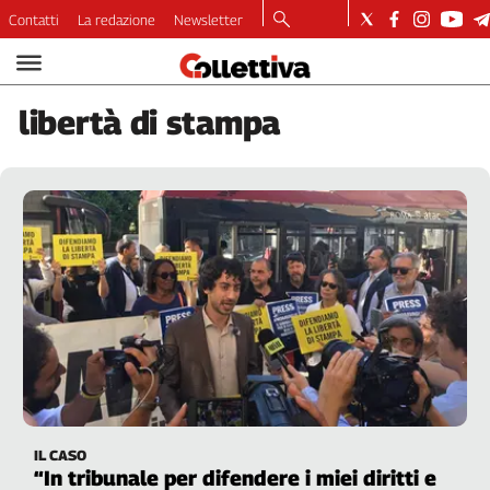
Contatti
La redazione
Newsletter
Video
Podcast
libertà
di stampa
Dirette
Longform
Copertine
Economia
Lavoro
Ambiente
Diritti
Welfare
Italia
Internazionale
Culture
IL CASO
Categorie
“In tribunale per difendere i miei diritti e