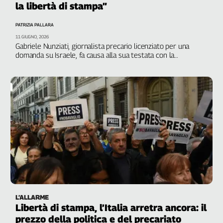
la libertà di stampa”
Filcams
Filctem
PATRIZIA PALLARA
Fillea
11 GIUGNO, 2026
Filt
Gabriele Nunziati, giornalista precario licenziato per una
domanda su Israele, fa causa alla sua testata con la
Fiom
solidarietà di sindacati, movimenti e colleghi
Fisac
Flai
Flc
Fp
Nidil
Slc
Spi
Inca
Caaf
Speciali
L’ALLARME
Libertà di stampa, l’Italia arretra ancora: il
G8
prezzo della politica e del precariato
di