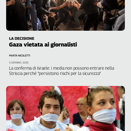
Liguria
Lombardia
Marche
Piemonte
Puglia
LA DECISIONE
Sardegna
Gaza vietata ai giornalisti
Sicilia
Toscana
MARTA NICOLETTI
Trentino
5 GENNAIO, 2026
La conferma di Israele: i media non possono entrare nella
Umbria
Striscia perché “persistono rischi per la sicurezza”
Valle
D'Aosta
Veneto
Archivio
Storico
1955-
2014