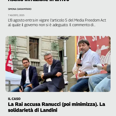
SIMONA CIARAMITARO
7 AGOSTO, 2025
L’8 agosto entra in vigore l’articolo 5 del Media Freedom Act
al quale il governo non si è adeguato. Il commento di
Roberto Natale (Cda Rai) e Riccardo Saccone, Slc Cgil
IL CASO
La Rai accusa Ranucci (poi minimizza). La
solidarietà di Landini