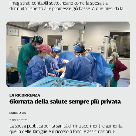
I magistrati contabili sottolineano come la spesa sia
L'Italia
diminuita rispetto alle promesse già basse. A due mesi dalla
nel
scadenza del Pnrr attive solo 66 Case di comunità
Lavoro
Territori
Abruzzo-
Molise
Alto
Adige
Basilicata
Calabria
Campania
Emilia-
LA RICORRENZA
Giornata della salute sempre più privata
Romagna
Friuli
ROBERTA LISI
Venezia
7 APRILE, 2026
Giulia
La spesa pubblica per la sanità diminuisce, mentre aumenta
Lazio
quella delle famiglie e il ricorso a fondi e assicurazioni. E