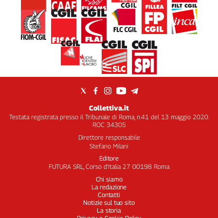
Collettiva.it
Testata registrata presso il Tribunale di Roma, n.41 del 13 maggio 2020.
ROC 34305
Direttore responsabile
Stefano Milani
Editore
FUTURA SRL, Corso d’Italia 27 00198 Roma
Chi siamo
La redazione
Contatti
Notizie sul tuo sito
La storia
Privacy e Cookie Policy