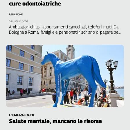
cure odontoiatriche
Filcams
Filctem
REDAZIONE
Fillea
28 LUGLIO, 2026
Filt
Ambulatori chiusi, appuntamenti cancellati, telefoni muti. Da
Bologna a Roma, famiglie e pensionati rischiano di pagare per
Fiom
cure mai ricevute. Federconsumatori invita i cittadini ad agire
Fisac
subito per tutelare i propri diritti
Flai
Flc
Fp
Nidil
Slc
Spi
Inca
Caaf
Speciali
L’EMERGENZA
Salute mentale, mancano le risorse
G8
di