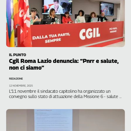
IL PUNTO
Cgil Roma Lazio denuncia: “Pnrr e salute,
non ci siamo”
REDAZIONE
12 NOVEMBRE, 2025
L’11 novembre il sindacato capitolino ha organizzato un
convegno sullo stato di attuazione della Missione 6 - salute .
A tre anni dall’avvio del piano e a pochi mesi dalla scadenza,
“il quadro che emerge ci preoccupa”