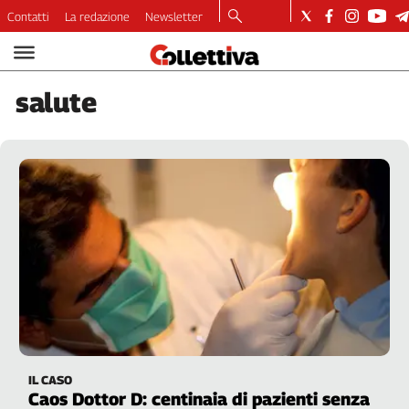
Contatti
La redazione
Newsletter
Video
Podcast
salute
Dirette
Longform
Copertine
Economia
Lavoro
Ambiente
Diritti
Welfare
Italia
Internazionale
Culture
IL CASO
Categorie
Caos Dottor D: centinaia di pazienti senza