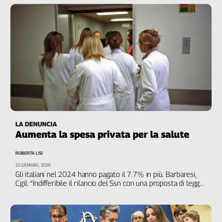
Cerca
Contatti
La
redazione
Newsletter
LA DENUNCIA
Aumenta la spesa privata per la salute
Social
ROBERTA LISI
23 GENNAIO, 2026
Gli italiani nel 2024 hanno pagato il 7.7% in più. Barbaresi,
Cgil: “Indifferibile il rilancio del Ssn con una proposta di legge
di iniziativa popolare”