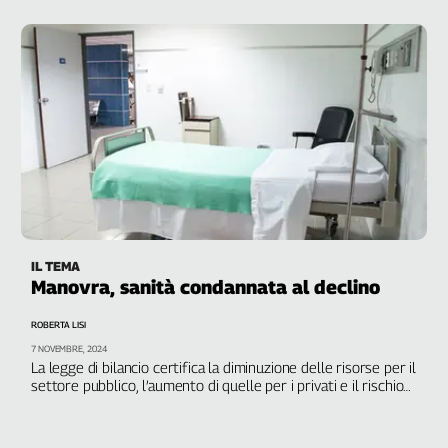
finanziamenti adeguati”
IL TEMA
Manovra, sanità condannata al declino
ROBERTA LISI
7 NOVEMBRE, 2024
La legge di bilancio certifica la diminuzione delle risorse per il
settore pubblico, l’aumento di quelle per i privati e il rischio
collasso. Barbaresi, Cgil: “Bisogna arrivare al 7,5% del Pil per
il Fondo sanitario nazionale”