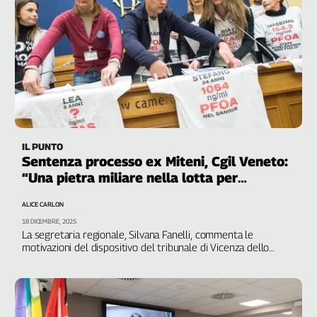
IL PUNTO
Sentenza processo ex Miteni, Cgil Veneto:
“Una pietra miliare nella lotta per
difendere ambiente e salute”
ALICE CARLON
18 DICEMBRE, 2025
La segretaria regionale, Silvana Fanelli, commenta le
motivazioni del dispositivo del tribunale di Vicenza dello
scorso 26 giugno e annuncia che il sindacato si costituirà
parte civili anche in appello