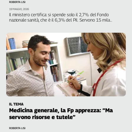
ROBERTA LISI
Genova,
19 MAGGIO, 2026
il
Il ministero certifica: si spende solo il 2,7% del Fondo
sangue
nazionale sanità, che è il 6,3% del Pil. Servono 15 mila
operatori, in due milioni senza assistenza
della
ragione
120
anni
Cgil
Collettiva
Academy
Collettiva
Play
Rubriche
Collettiva
IL TEMA
Talk
Medicina generale, la Fp apprezza: “Ma
La
servono risorse e tutele”
settimana
Collettiva
ROBERTA LISI