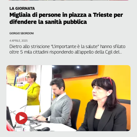
LA GIORNATA
Migliaia di persone in piazza a Trieste per
difendere la sanità pubblica
GIORGIO SBORDONI
4 APRILE, 2025
Dietro allo striscione “L’importante è la salute” hanno sfilato
oltre 5 mila cittadini rispondendo all’appello della Cgil del
Friuli-Venezia Giulia e dei comitati. Per il segretario Piga, “la
giunta Fedriga deve aprire un dialogo con le forze sociali”.
Conclusioni di Daniela Barbaresi