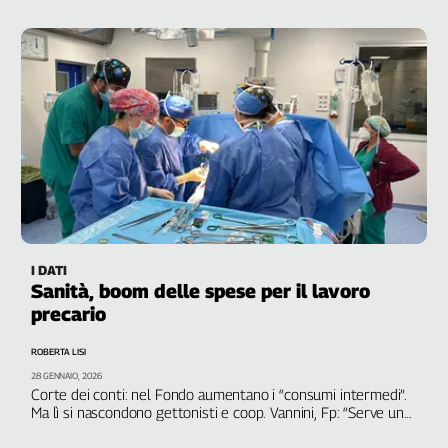
aumenta il privato pagato dal pubblico
Liguria
Lombardia
Marche
Piemonte
Puglia
Sardegna
Sicilia
Toscana
Trentino
Umbria
Valle
I DATI
D'Aosta
Sanità, boom delle spese per il lavoro
precario
Veneto
ROBERTA LISI
Archivio
Storico
28 GENNAIO, 2026
1955-
Corte dei conti: nel Fondo aumentano i “consumi intermedi”.
2014
Ma lì si nascondono gettonisti e coop. Vannini, Fp: “Serve un
piano straordinario di assunzioni”