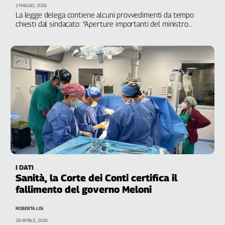
Girasoli
2 MAGGIO, 2026
La legge delega contiene alcuni provvedimenti da tempo
Il
chiesti dal sindacato: “Aperture importanti del ministro
Sassolino
Schillaci”
Linea
Economica
Tech
It
Easy
Inserti
Idea
Diffusa
InFlai
Le
I DATI
trasmissioni
Sanità, la Corte dei Conti certifica il
tv
fallimento del governo Meloni
Work
ROBERTA LISI
in
28 APRILE, 2026
Progress