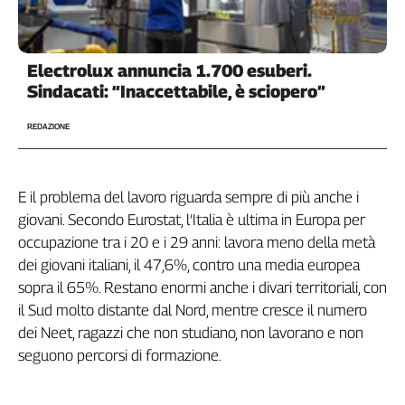
Cerca
Electrolux annuncia 1.700 esuberi.
Contatti
Sindacati: “Inaccettabile, è sciopero”
REDAZIONE
La
redazione
E il problema del lavoro riguarda sempre di più anche i
Newsletter
giovani. Secondo Eurostat, l’Italia è ultima in Europa per
occupazione tra i 20 e i 29 anni: lavora meno della metà
Social
dei giovani italiani, il 47,6%, contro una media europea
sopra il 65%. Restano enormi anche i divari territoriali, con
il Sud molto distante dal Nord, mentre cresce il numero
dei Neet, ragazzi che non studiano, non lavorano e non
seguono percorsi di formazione.