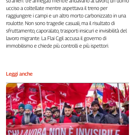
stranieri: tre annegati mentre andavano al lavoro, un uomo
Genova,
ucciso a coltellate mentre aspettava il treno per
il
raggiungere i campi e un altro morto carbonizzato in una
sangue
roulotte. Non sono tragedie casuali, ma il risultato di
della
sfruttamento, caporalato, trasporti insicuri e invisibilità del
ragione
lavoro migrante. La Flai Cgil accusa il governo di
120
immobilismo e chiede più controlli e più ispettori.
anni
Cgil
Collettiva
Academy
Leggi anche
Collettiva
Play
Rubriche
Collettiva
Talk
La
settimana
Collettiva