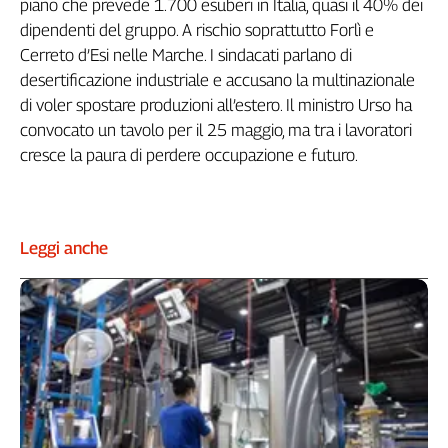
piano che prevede 1.700 esuberi in Italia, quasi il 40% dei
Liguria
dipendenti del gruppo. A rischio soprattutto Forlì e
Lombardia
Cerreto d’Esi nelle Marche. I sindacati parlano di
Marche
desertificazione industriale e accusano la multinazionale
Piemonte
di voler spostare produzioni all’estero. Il ministro Urso ha
Puglia
convocato un tavolo per il 25 maggio, ma tra i lavoratori
Sardegna
cresce la paura di perdere occupazione e futuro.
Sicilia
Toscana
Trentino
Umbria
Leggi anche
Valle
D'Aosta
Veneto
Archivio
Storico
1955-
2014