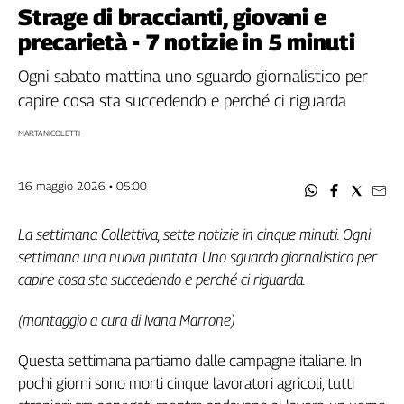
Filcams
Strage di braccianti, giovani e
Filctem
precarietà - 7 notizie in 5 minuti
Fillea
Ogni sabato mattina uno sguardo giornalistico per
Filt
capire cosa sta succedendo e perché ci riguarda
Fiom
Fisac
MARTA NICOLETTI
Flai
Flc
16 maggio 2026 • 05:00
Fp
Nidil
La settimana Collettiva, sette notizie in cinque minuti. Ogni
Slc
settimana una nuova puntata. Uno sguardo giornalistico per
Spi
capire cosa sta succedendo e perché ci riguarda.
Inca
Caaf
(montaggio a cura di Ivana Marrone)
Speciali
Questa settimana partiamo dalle campagne italiane. In
pochi giorni sono morti cinque lavoratori agricoli, tutti
G8
di