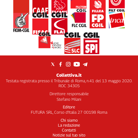
Collettiva.it
Testata registrata presso il Tribunale di Roma, n.41 del 13 maggio 2020.
ROC 34305
Direttore responsabile
Stefano Milani
Editore
FUTURA SRL, Corso d’Italia 27 00198 Roma
Chi siamo
La redazione
Contatti
Notizie sul tuo sito