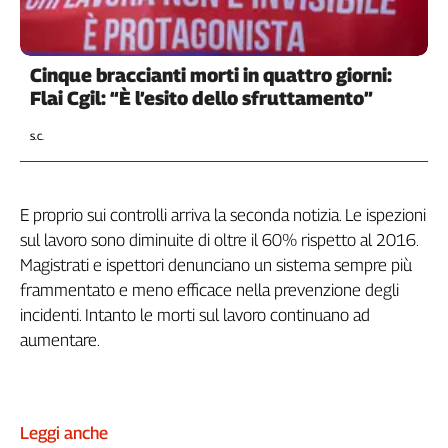
Girasoli
Il
Sassolino
Cinque braccianti morti in quattro giorni:
Linea
Flai Cgil: “È l’esito dello sfruttamento”
Economica
Tech
S.C.
It
Easy
Inserti
E proprio sui controlli arriva la seconda notizia. Le ispezioni
sul lavoro sono diminuite di oltre il 60% rispetto al 2016.
Idea
Magistrati e ispettori denunciano un sistema sempre più
Diffusa
frammentato e meno efficace nella prevenzione degli
InFlai
incidenti. Intanto le morti sul lavoro continuano ad
Le
aumentare.
trasmissioni
tv
Work
in
Leggi anche
Progress