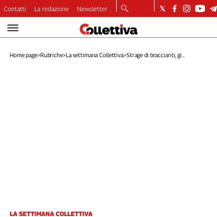
Contatti
La redazione
Newsletter
Video
Podcast
Home page
>
Rubriche
>
La settimana Collettiva
>
Strage di braccianti, gi...
Dirette
Longform
Copertine
Economia
Lavoro
Ambiente
Diritti
Welfare
Italia
Internazionale
Culture
Categorie
LA SETTIMANA COLLETTIVA