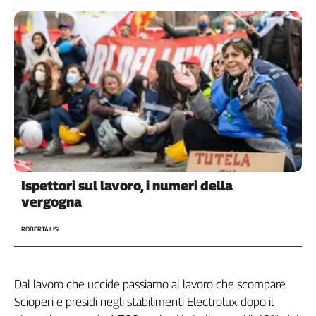
L'Italia
nel
Lavoro
Territori
Abruzzo-
Molise
Alto
Adige
Basilicata
Ispettori sul lavoro, i numeri della
Calabria
vergogna
Campania
Emilia-
ROBERTA LISI
Romagna
Friuli
Venezia
Dal lavoro che uccide passiamo al lavoro che scompare.
Giulia
Scioperi e presidi negli stabilimenti Electrolux dopo il
Lazio