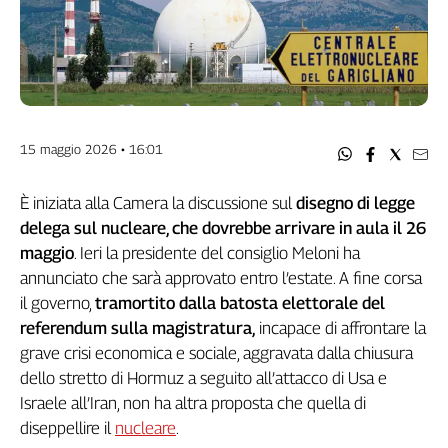
Filcams
Filctem
Fillea
Filt
Fiom
Fisac
15 maggio 2026 • 16:01
Flai
Flc
È iniziata alla Camera la discussione sul
disegno di legge
Fp
delega sul nucleare, che dovrebbe arrivare in aula il 26
Nidil
maggio
. Ieri la presidente del consiglio Meloni ha
Slc
annunciato che sarà approvato entro l’estate. A fine corsa
Spi
il governo,
tramortito dalla batosta elettorale del
Inca
referendum sulla magistratura,
incapace di affrontare la
Caaf
grave crisi economica e sociale, aggravata dalla chiusura
dello stretto di Hormuz a seguito all’attacco di Usa e
Speciali
Israele all’Iran, non ha altra proposta che quella di
diseppellire il
nucleare
.
G8
di