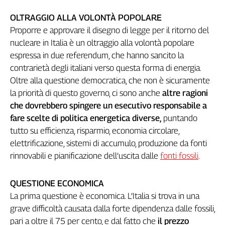
Genova,
OLTRAGGIO ALLA VOLONTÀ POPOLARE
il
Proporre e approvare il disegno di legge per il ritorno del
sangue
nucleare in Italia è un oltraggio alla volontà popolare
della
ragione
espressa in due referendum, che hanno sancito la
120
contrarietà degli italiani verso questa forma di energia.
anni
Oltre alla questione democratica, che non è sicuramente
Cgil
la priorità di questo governo, ci sono anche
altre ragioni
Collettiva
che dovrebbero spingere un esecutivo responsabile a
Academy
fare scelte di politica energetica diverse,
puntando
tutto su efficienza, risparmio, economia circolare,
Collettiva
Play
elettrificazione, sistemi di accumulo, produzione da fonti
Rubriche
rinnovabili e pianificazione dell’uscita dalle
fonti fossili
.
Collettiva
Talk
QUESTIONE ECONOMICA
La
La prima questione è economica. L’Italia si trova in una
settimana
grave difficoltà causata dalla forte dipendenza dalle fossili,
Collettiva
pari a oltre il 75 per cento, e dal fatto che
il prezzo