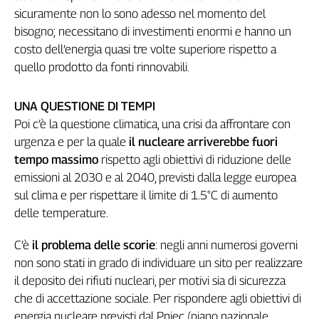
sicuramente non lo sono adesso nel momento del
L'Italia
nel
bisogno; necessitano di investimenti enormi e hanno un
Lavoro
costo dell’energia quasi tre volte superiore rispetto a
quello prodotto da fonti rinnovabili.
Territori
Abruzzo-
UNA QUESTIONE DI TEMPI
Molise
Poi c’è la questione climatica, una crisi da affrontare con
Alto
urgenza e per la quale
il nucleare arriverebbe fuori
Adige
tempo massimo
rispetto agli obiettivi di riduzione delle
Basilicata
emissioni al 2030 e al 2040, previsti dalla legge europea
Calabria
sul clima e per rispettare il limite di 1.5°C di aumento
Campania
delle temperature.
Emilia-
Romagna
C’è
il problema delle scorie
: negli anni numerosi governi
Friuli
non sono stati in grado di individuare un sito per realizzare
Venezia
il deposito dei rifiuti nucleari, per motivi sia di sicurezza
Giulia
che di accettazione sociale. Per rispondere agli obiettivi di
Lazio
energia nucleare previsti dal Pniec (piano nazionale