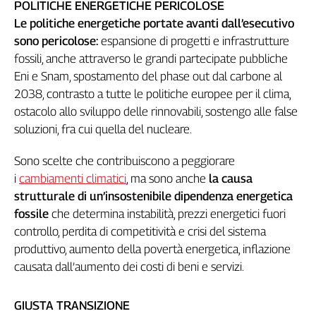
POLITICHE ENERGETICHE PERICOLOSE
Cerca
Le politiche energetiche portate avanti dall’esecutivo
sono pericolose:
espansione di progetti e infrastrutture
fossili, anche attraverso le grandi partecipate pubbliche
Contatti
Eni e Snam, spostamento del phase out dal carbone al
2038, contrasto a tutte le politiche europee per il clima,
La
ostacolo allo sviluppo delle rinnovabili, sostengo alle false
redazione
soluzioni, fra cui quella del nucleare.
Sono scelte che contribuiscono a peggiorare
Newsletter
i
cambiamenti climatici
, ma sono anche
la causa
strutturale di un’insostenibile dipendenza energetica
Social
fossile
che determina instabilità, prezzi energetici fuori
controllo, perdita di competitività e crisi del sistema
produttivo, aumento della povertà energetica, inflazione
causata dall’aumento dei costi di beni e servizi.
GIUSTA TRANSIZIONE