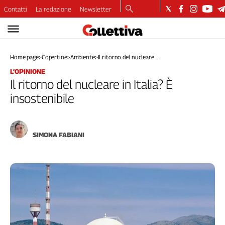
Contatti
La redazione
Newsletter
Video
Podcast
Home page
>
Copertine
>
Ambiente
>
Il ritorno del nucleare ...
Dirette
L’OPINIONE
Longform
Il ritorno del nucleare in Italia? È
Copertine
insostenibile
Economia
Lavoro
Ambiente
SIMONA FABIANI
Diritti
Welfare
Italia
Internazionale
Culture
Categorie