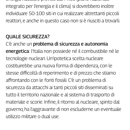
Liguria
integrato per l’energia e il clima) si dovrebbero inoltre
Lombardia
individuare 50-100 siti in cui realizzare altrettanti piccoli
Marche
reattori, e anche in questo caso non si è riusciti a trovarli.
Piemonte
Puglia
QUALE SICUREZZA?
Sardegna
C’è anche un
problema di sicurezza e autonomia
Sicilia
energetica
: l’Italia non possiede né il combustibile né le
Toscana
tecnologie nucleari. Un’ipotetica scelta nucleare
Trentino
costituirebbe una nuova forma di dipendenza, con le
Umbria
stesse difficoltà di reperimento e di prezzo che stiamo
Valle
affrontando con le fonti fossili. C’è un problema di
D'Aosta
sicurezza da attacchi ai tanti piccoli siti disseminati su
Veneto
tutto il territorio nazionale e al sistema di trasporto di
materiale e scorie. Infine, il ritorno al nucleare, spinto dal
Archivio
Storico
governo, ha l'aggravante di non escluderne un eventuale
1955-
utilizzo militare o dual use.
2014