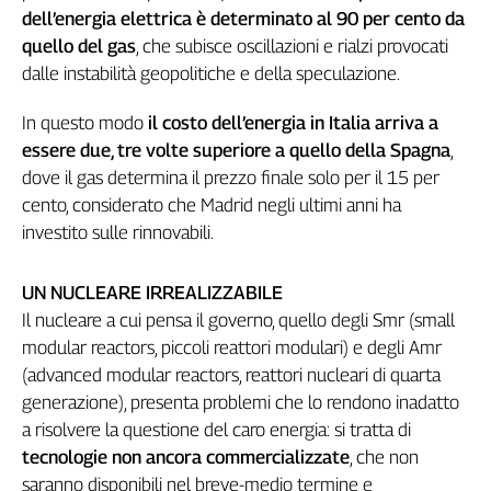
Girasoli
dell’energia elettrica è determinato al 90 per cento da
Il
quello del gas
, che subisce oscillazioni e rialzi provocati
Sassolino
dalle instabilità geopolitiche e della speculazione.
Linea
Economica
In questo modo
il costo dell’energia in Italia arriva a
Tech
essere due, tre volte superiore a quello della Spagna
,
It
dove il gas determina il prezzo finale solo per il 15 per
Easy
cento, considerato che Madrid negli ultimi anni ha
Inserti
investito sulle rinnovabili.
Idea
Diffusa
UN NUCLEARE IRREALIZZABILE
InFlai
Il nucleare a cui pensa il governo, quello degli Smr (small
modular reactors, piccoli reattori modulari) e degli Amr
Le
(advanced modular reactors, reattori nucleari di quarta
trasmissioni
generazione), presenta problemi che lo rendono inadatto
tv
a risolvere la questione del caro energia: si tratta di
Work
tecnologie non ancora commercializzate
, che non
in
saranno disponibili nel breve-medio termine e
Progress