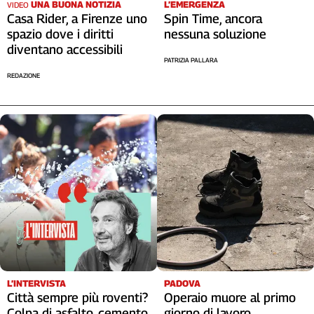
UNA BUONA NOTIZIA
L’EMERGENZA
VIDEO
Casa Rider, a Firenze uno
Spin Time, ancora
spazio dove i diritti
nessuna soluzione
diventano accessibili
PATRIZIA PALLARA
REDAZIONE
L’INTERVISTA
PADOVA
Città sempre più roventi?
Operaio muore al primo
Colpa di asfalto, cemento
giorno di lavoro