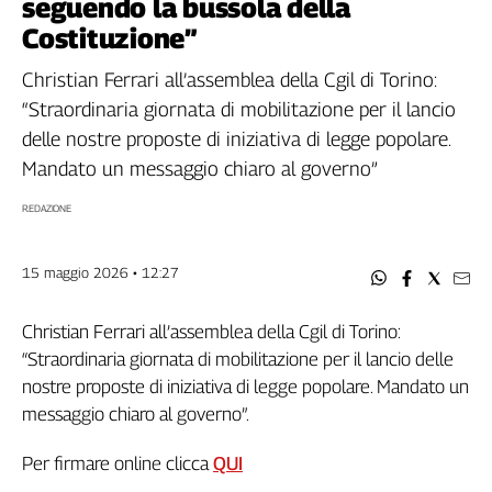
seguendo la bussola della
Filcams
Costituzione”
Filctem
Fillea
Christian Ferrari all’assemblea della Cgil di Torino:
Filt
“Straordinaria giornata di mobilitazione per il lancio
Fiom
delle nostre proposte di iniziativa di legge popolare.
Fisac
Mandato un messaggio chiaro al governo”
Flai
REDAZIONE
Flc
Fp
Nidil
15 maggio 2026 • 12:27
Slc
Spi
Christian Ferrari all’assemblea della Cgil di Torino:
Inca
“Straordinaria giornata di mobilitazione per il lancio delle
Caaf
nostre proposte di iniziativa di legge popolare. Mandato un
messaggio chiaro al governo”.
Speciali
Per firmare online clicca
QUI
G8
di