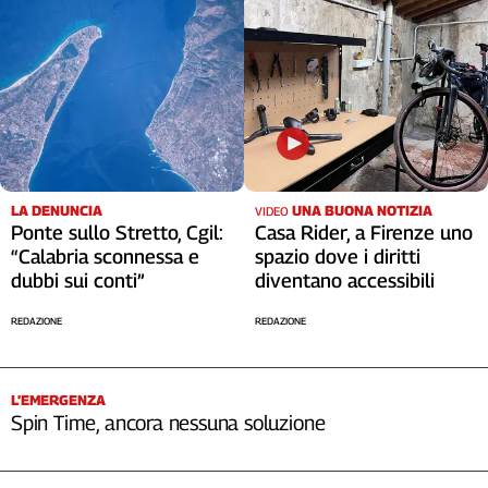
Cerca
Contatti
La
redazione
LA DENUNCIA
UNA BUONA NOTIZIA
VIDEO
Ponte sullo Stretto, Cgil:
Casa Rider, a Firenze uno
Newsletter
“Calabria sconnessa e
spazio dove i diritti
dubbi sui conti”
diventano accessibili
Social
REDAZIONE
REDAZIONE
L’EMERGENZA
Spin Time, ancora nessuna soluzione