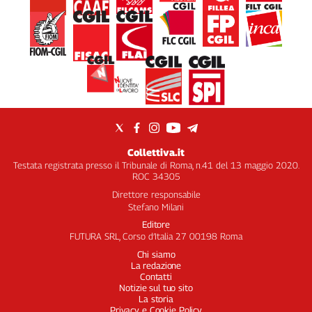
Collettiva.it
Testata registrata presso il Tribunale di Roma, n.41 del 13 maggio 2020.
ROC 34305
Direttore responsabile
Stefano Milani
Editore
FUTURA SRL, Corso d’Italia 27 00198 Roma
Chi siamo
La redazione
Contatti
Notizie sul tuo sito
La storia
Privacy e Cookie Policy