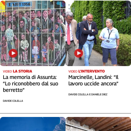
Liguria
Lombardia
Marche
Piemonte
Puglia
Sardegna
Sicilia
Toscana
Trentino
Umbria
LA STORIA
L’INTERVENTO
VIDEO
VIDEO
La memoria di Assunta:
Marcinelle, Landini: “Il
Valle
“Lo riconobbero dal suo
lavoro uccide ancora”
D'Aosta
berretto”
Veneto
DAVIDE COLELLA E DANIELE DIEZ
DAVIDE COLELLA
Archivio
Storico
1955-
2014