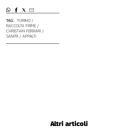
Genova,
il
sangue
TAG:
TORINO
RACCOLTA FIRME
della
CHRISTIAN FERRARI
ragione
SANITÀ
APPALTI
120
anni
Cgil
Collettiva
Academy
Collettiva
Play
Rubriche
Collettiva
Talk
La
Altri articoli
settimana
Collettiva