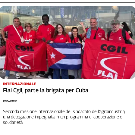
L'Italia
nel
Lavoro
Territori
Abruzzo-
Molise
Alto
Adige
Basilicata
Calabria
INTERNAZIONALE
Campania
Flai Cgil, parte la brigata per Cuba
Emilia-
Romagna
REDAZIONE
Friuli
Seconda missione internazionale del sindacato dell’agroindustria,
Venezia
una delegazione impegnata in un programma di cooperazione e
Giulia
solidarietà
Lazio