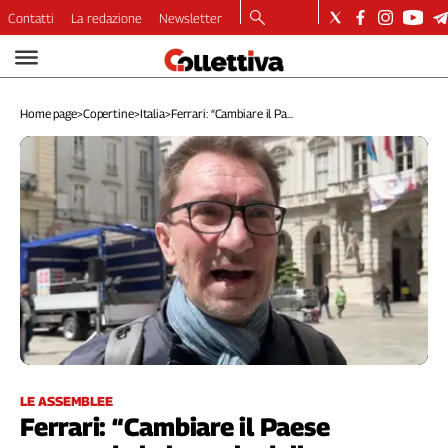
Contatti
La redazione
Newsletter
Video
Podcast
Home page
>
Copertine
>
Italia
>
Ferrari: “Cambiare il Pa...
Dirette
Longform
Copertine
Economia
Lavoro
Ambiente
Diritti
Welfare
Italia
Internazionale
Culture
LE ASSEMBLEE
Ferrari: “Cambiare il Paese
Categorie