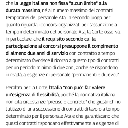
Liguria
che
la legge italiana non fissa "alcun limite" alla
Lombardia
durata massima
, né al numero massimo dei contratti
Marche
temporanei del personale Ata. In secondo luogo, per
Piemonte
quanto riguarda i concorsi organizzati per l'assunzione a
Puglia
tempo indeterminato del personale Ata, la Corte osserva,
in particolare, che
il requisito secondo cui la
Sardegna
partecipazione ai concorsi presuppone il compimento
Sicilia
di almeno due anni di servizio
con contratto a tempo
Toscana
determinato favorisce il ricorso a questo tipo di contratti
Trentino
per un periodo minimo di due anni, anche se rispondono,
Umbria
in realtà, a esigenze di personale "permanenti e durevoli".
Valle
D'Aosta
Peraltro, per la Corte,
l'Italia "non può" far valere
Veneto
un'esigenza di flessibilità
, poiché la normativa italiana
non cita circostanze "precise e concrete" che giustifichino
Archivio
Storico
l'utilizzo di una successione di contratti di lavoro a tempo
1955-
determinato per il personale Ata e che garantiscano che
2014
questi contratti rispondano effettivamente a esigenze di