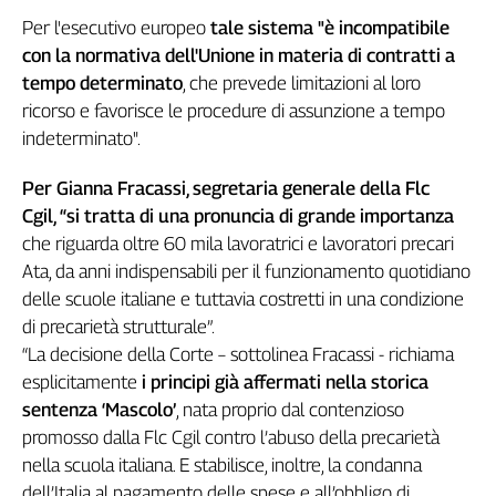
Genova,
Per l'esecutivo europeo
tale sistema "è incompatibile
il
con la normativa dell'Unione in materia di contratti a
sangue
tempo determinato
, che prevede limitazioni al loro
della
ricorso e favorisce le procedure di assunzione a tempo
ragione
indeterminato".
120
anni
Per Gianna Fracassi, segretaria generale della Flc
Cgil
Cgil, “si tratta di una pronuncia di grande importanza
Collettiva
che riguarda oltre 60 mila lavoratrici e lavoratori precari
Academy
Ata, da anni indispensabili per il funzionamento quotidiano
Collettiva
delle scuole italiane e tuttavia costretti in una condizione
Play
di precarietà strutturale”.
Rubriche
“La decisione della Corte – sottolinea Fracassi - richiama
Collettiva
esplicitamente
i principi già affermati nella storica
Talk
sentenza ‘Mascolo’
, nata proprio dal contenzioso
La
promosso dalla Flc Cgil contro l’abuso della precarietà
settimana
nella scuola italiana. E stabilisce, inoltre, la condanna
Collettiva
dell’Italia al pagamento delle spese e all’obbligo di