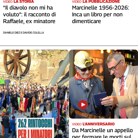
LA STORIA
LA PUBBLICAZIONE
VIDEO
VIDEO
“Il diavolo non mi ha
Marcinelle 1956-2026:
voluto”: il racconto di
Inca un libro per non
Raffaele, ex minatore
dimenticare
DANIELE DIEZ E DAVIDE COLELLA
L'ANNIVERSARIO
VIDEO
Da Marcinelle un appello
per fermare le morti sul