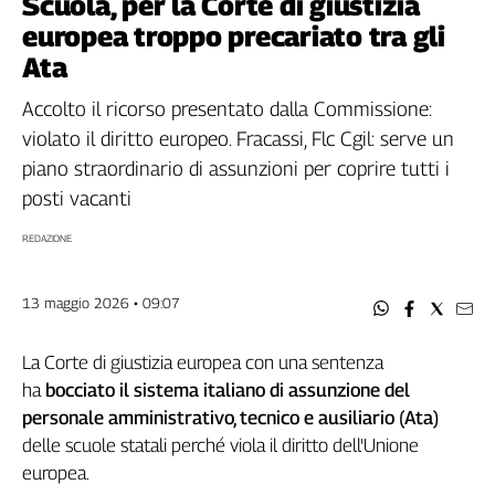
Scuola, per la Corte di giustizia
Filcams
europea troppo precariato tra gli
Filctem
Ata
Fillea
Filt
Accolto il ricorso presentato dalla Commissione:
Fiom
violato il diritto europeo. Fracassi, Flc Cgil: serve un
Fisac
piano straordinario di assunzioni per coprire tutti i
Flai
posti vacanti
Flc
REDAZIONE
Fp
Nidil
Slc
13 maggio 2026 • 09:07
Spi
Inca
La Corte di giustizia europea con una sentenza
Caaf
ha
bocciato il sistema italiano di assunzione del
personale amministrativo, tecnico e ausiliario (Ata)
Speciali
delle scuole statali perché viola il diritto dell'Unione
europea.
G8
di