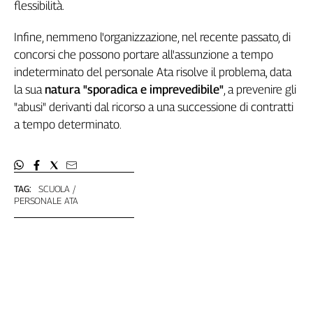
flessibilità.
Cerca
Infine, nemmeno l'organizzazione, nel recente passato, di
concorsi che possono portare all'assunzione a tempo
Contatti
indeterminato del personale Ata risolve il problema, data
la sua
natura "sporadica e imprevedibile"
, a prevenire gli
La
"abusi" derivanti dal ricorso a una successione di contratti
redazione
a tempo determinato.
Newsletter
TAG:
SCUOLA
Social
PERSONALE ATA