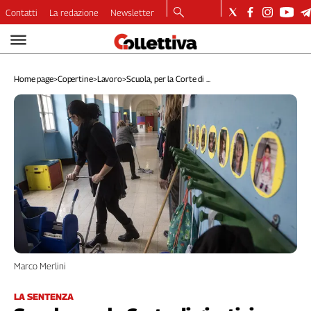
Contatti
La redazione
Newsletter
Video
Podcast
Home page
>
Copertine
>
Lavoro
>
Scuola, per la Corte di ...
Dirette
Longform
Copertine
Economia
Lavoro
Ambiente
Diritti
Welfare
Italia
Internazionale
Culture
Marco Merlini
Categorie
LA SENTENZA