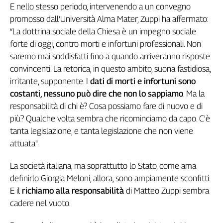
Girasoli
E nello stesso periodo, intervenendo a un convegno
Il
promosso dall’Università Alma Mater, Zuppi ha affermato:
Sassolino
“La dottrina sociale della Chiesa è un impegno sociale
Linea
forte di oggi, contro morti e infortuni professionali. Non
Economica
saremo mai soddisfatti fino a quando arriveranno risposte
Tech
convincenti. La retorica, in questo ambito, suona fastidiosa,
It
irritante, supponente. I
dati di morti e infortuni sono
Easy
costanti,
nessuno può dire che non lo sappiamo
. Ma la
Inserti
responsabilità di chi è? Cosa possiamo fare di nuovo e di
più? Qualche volta sembra che ricominciamo da capo. C'è
Idea
tanta legislazione, e tanta legislazione che non viene
Diffusa
attuata".
InFlai
La società italiana, ma soprattutto lo Stato, come ama
Le
trasmissioni
definirlo Giorgia Meloni, allora, sono ampiamente sconfitti.
tv
E il
richiamo alla responsabilità
di Matteo Zuppi sembra
Work
cadere nel vuoto.
in
Progress