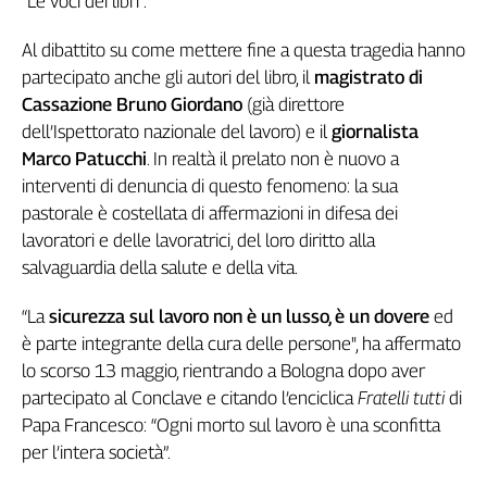
“Le voci dei libri”.
Genova,
il
Al dibattito su come mettere fine a questa tragedia hanno
sangue
partecipato anche gli autori del libro, il
magistrato di
della
Cassazione
Bruno Giordano
(già direttore
ragione
dell’Ispettorato nazionale del lavoro) e il
giornalista
120
Marco Patucchi
. In realtà il prelato non è nuovo a
anni
interventi di denuncia di questo fenomeno: la sua
Cgil
pastorale è costellata di affermazioni in difesa dei
Collettiva
lavoratori e delle lavoratrici, del loro diritto alla
Academy
salvaguardia della salute e della vita.
Collettiva
Play
“La
sicurezza sul lavoro non è un lusso, è un dovere
ed
Rubriche
è parte integrante della cura delle persone", ha affermato
Collettiva
lo scorso 13 maggio, rientrando a Bologna dopo aver
Talk
partecipato al Conclave e citando l’enciclica
Fratelli tutti
di
La
Papa Francesco: “Ogni morto sul lavoro è una sconfitta
settimana
per l’intera società”.
Collettiva