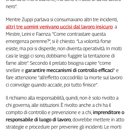
Liguria
nero”.
Lombardia
Marche
Mentre Zuppi parlava si consumavano altri tre incidenti,
Piemonte
altri tre uomini venivano uccisi dal lavoro insicuro
: a
Puglia
Mestre, Leini e Faenza. "Come contrastare questa
Sardegna
emergenza perenne?”, si è chiesto: “La volontà forse
Sicilia
esiste, ma poi si disperde, non diventa operatività. In molti
Toscana
casi le leggi ci sono, dobbiamo fuggire la tentazione di
Trentino
farne altre”. Secondo il prelato bisogna capire "come
Umbria
snellire e
garantire meccanismi di controllo efficaci
" e
Valle
fare attenzione “all’effetto coccodrillo: la morte sul lavoro
D'Aosta
ci coinvolge quando accade, poi tutto finisce”.
Veneto
Il richiamo alla responsabilità, quindi, non è solo rivolto a
Archivio
chi governa, alle istituzioni. È rivolto anche a chi ha il
Storico
compito di controllo e prevenzione e a chi,
imprenditore o
1955-
2014
responsabile di luogo di lavoro
, dovrebbe mettere in atto
strategie e procedure per prevenire gli incidenti. Le morti