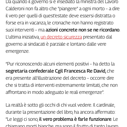
Da quando il governo si è insediato la ministra del Lavoro
L'Italia
Calderoni non fa altro che “piangere” a ogni morto – a dire
nel
il vero per quelli di quest’estate deve essersi distratta o
Lavoro
forse era in vacanza, le cronache non hanno registrato
suoi interventi – ma
azioni concrete non se ne ricordano
.
Territori
L’ultima iniziativa,
un decreto sicurezza
presentato dal
Abruzzo-
governo ai sindacati è parziale e lontano dalle vere
Molise
emergenze.
Alto
Adige
“Pur riconoscendo alcuni elementi positivi – ha detto la
Basilicata
segretaria confederale Cgil
Francesca Re David,
che
Calabria
era presente all’illustrazione del decreto – occorre dire
Campania
che si tratta di interventi estremamente limitati, che non
Emilia-
affrontano in modo adeguato le reali emergenze”.
Romagna
Friuli
La realtà è sotto gli occhi di chi vuol vedere. Il cardinale,
Venezia
durante la presentazione del libro, ha ancora affermato:
Giulia
“Le leggi ci sono,
il vero problema è
farle funzionare
. Le
Lazio
chiamano morti bianche, ma sono il frutto di tanto lavoro