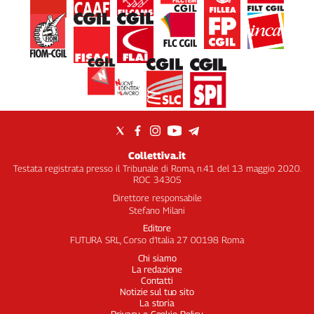
Collettiva.it
Testata registrata presso il Tribunale di Roma, n.41 del 13 maggio 2020.
ROC 34305
Direttore responsabile
Stefano Milani
Editore
FUTURA SRL, Corso d’Italia 27 00198 Roma
Chi siamo
La redazione
Contatti
Notizie sul tuo sito
La storia