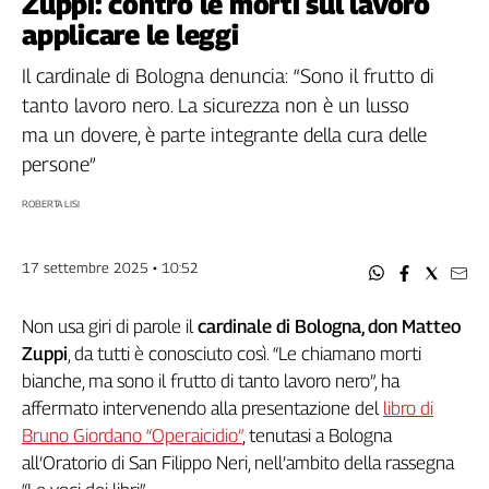
Zuppi: contro le morti sul lavoro
Filcams
applicare le leggi
Filctem
Fillea
Il cardinale di Bologna denuncia: “Sono il frutto di
Filt
tanto lavoro nero. La sicurezza non è un lusso
Fiom
ma un dovere, è parte integrante della cura delle
Fisac
persone”
Flai
ROBERTA LISI
Flc
Fp
17 settembre 2025 • 10:52
Nidil
Slc
Non usa giri di parole il
cardinale di Bologna, don Matteo
Spi
Zuppi
, da tutti è conosciuto così. “Le chiamano morti
Inca
bianche, ma sono il frutto di tanto lavoro nero”, ha
Caaf
affermato intervenendo alla presentazione del
libro di
Speciali
Bruno Giordano “Operaicidio”
, tenutasi a Bologna
all’Oratorio di San Filippo Neri, nell’ambito della rassegna
G8
di