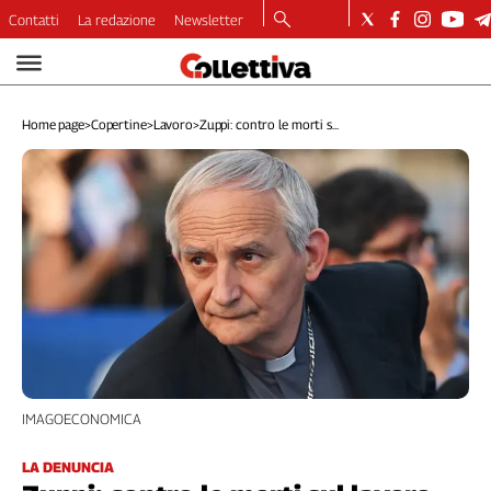
Contatti
La redazione
Newsletter
Video
Podcast
Home page
>
Copertine
>
Lavoro
>
Zuppi: contro le morti s...
Dirette
Longform
Copertine
Economia
Lavoro
Ambiente
Diritti
Welfare
Italia
Internazionale
IMAGOECONOMICA
Culture
Categorie
LA DENUNCIA