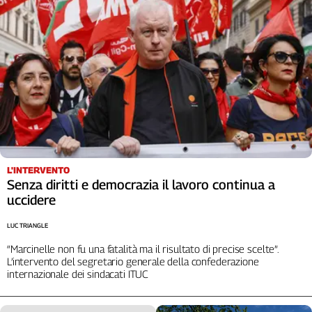
Liguria
Lombardia
Marche
Piemonte
Puglia
Sardegna
Sicilia
Toscana
Trentino
Umbria
L'INTERVENTO
Senza diritti e democrazia il lavoro continua a
Valle
uccidere
D'Aosta
Veneto
LUC TRIANGLE
Archivio
“Marcinelle non fu una fatalità ma il risultato di precise scelte”.
Storico
L’intervento del segretario generale della confederazione
1955-
internazionale dei sindacati ITUC
2014