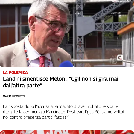
L'Italia
nel
Lavoro
Territori
Abruzzo-
Molise
Alto
Adige
Basilicata
LA POLEMICA
Calabria
Landini smentisce Meloni: “Cgil non si gira mai
dall'altra parte”
Campania
Emilia-
MARTA NICOLETTI
Romagna
La risposta dopo l’accusa al sindacato di aver voltato le spalle
Friuli
durante la cerimonia a Marcinelle. Pestieau, Fgtb: “Ci siamo voltati
Venezia
noi contro presenza partiti fascisti”
Giulia
Lazio