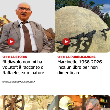
Cerca
Contatti
La
redazione
Newsletter
LA STORIA
LA PUBBLICAZIONE
VIDEO
VIDEO
“Il diavolo non mi ha
Marcinelle 1956-2026:
voluto”: il racconto di
Inca un libro per non
Social
Raffaele, ex minatore
dimenticare
DANIELE DIEZ E DAVIDE COLELLA