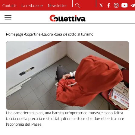
Contatti
La redazione
Newsletter
Video
Podcast
Home page
>
Copertine
>
Lavoro
>
Cosa c'è sotto al turismo
Dirette
Longform
Copertine
Economia
Lavoro
Ambiente
Diritti
Welfare
Italia
Internazionale
Una cameriera ai piani, una barista, un'operatrice museale: sono l'altra
Culture
faccia, quella precaria e sfruttata, di un settore che dovrebbe trainare
l'economia del Paese
Categorie