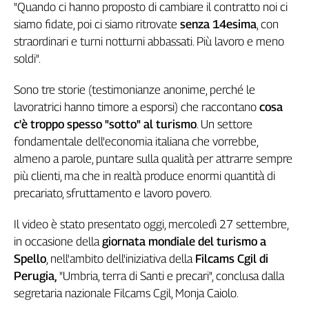
"Quando ci hanno proposto di cambiare il contratto noi ci
Genova,
siamo fidate, poi ci siamo ritrovate
senza 14esima
, con
il
straordinari e turni notturni abbassati. Più lavoro e meno
sangue
soldi".
della
ragione
Sono tre storie (testimonianze anonime, perché le
120
anni
lavoratrici hanno timore a esporsi) che raccontano
cosa
Cgil
c'è troppo spesso "sotto" al turismo
. Un settore
Collettiva
fondamentale dell'economia italiana che vorrebbe,
Academy
almeno a parole, puntare sulla qualità per attrarre sempre
più clienti, ma che in realtà produce enormi quantità di
Collettiva
precariato, sfruttamento e lavoro povero.
Play
Rubriche
Il video è stato presentato oggi, mercoledì 27 settembre,
Collettiva
in occasione della
giornata mondiale del turismo a
Talk
Spello
, nell'ambito dell'iniziativa della
Filcams Cgil di
La
Perugia,
"Umbria, terra di Santi e precari", conclusa dalla
settimana
segretaria nazionale Filcams Cgil, Monja Caiolo.
Collettiva