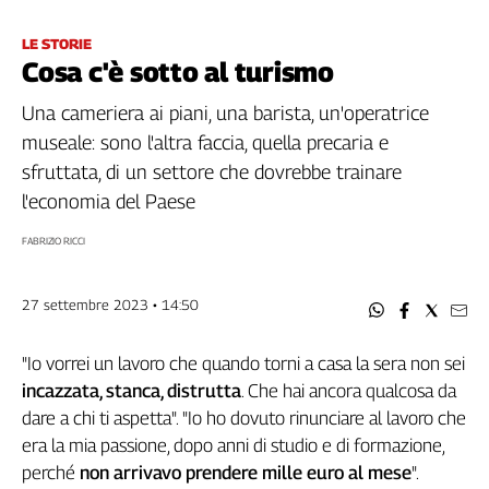
Filcams
Filctem
LE STORIE
Cosa c'è sotto al turismo
Fillea
Filt
Una cameriera ai piani, una barista, un'operatrice
Fiom
museale: sono l'altra faccia, quella precaria e
Fisac
sfruttata, di un settore che dovrebbe trainare
Flai
l'economia del Paese
Flc
Fp
FABRIZIO RICCI
Nidil
Slc
27 settembre 2023 • 14:50
Spi
Inca
"Io vorrei un lavoro che quando torni a casa la sera non sei
Caaf
incazzata, stanca, distrutta
. Che hai ancora qualcosa da
dare a chi ti aspetta". "Io ho dovuto rinunciare al lavoro che
Speciali
era la mia passione, dopo anni di studio e di formazione,
G8
perché
non arrivavo prendere mille euro al mese
".
di