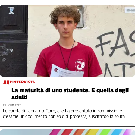
Cerca
Contatti
La
redazione
Newsletter
L’INTERVISTA
Social
La maturità di uno studente. E quella degli
adulti
2 LUGLIO, 2026
Le parole di Leonardo Flore, che ha presentato in commissione
d’esame un documento non solo di protesta, suscitando la solita
reazione di chi giudica al buio