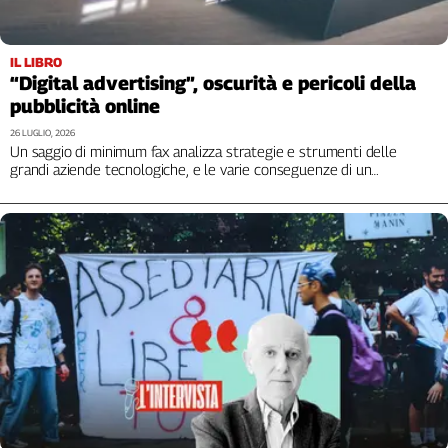
Genova,
il
IL LIBRO
sangue
“Digital advertising”, oscurità e pericoli della
della
pubblicità online
ragione
120
26 LUGLIO, 2026
Un saggio di minimum fax analizza strategie e strumenti delle
anni
grandi aziende tecnologiche, e le varie conseguenze di un
Cgil
potenziale collasso economico del fenomeno
Collettiva
Academy
Collettiva
Play
Rubriche
Collettiva
Talk
La
settimana
Collettiva