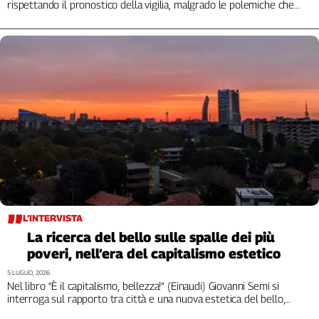
Liguria
rispettando il pronostico della vigilia, malgrado le polemiche che
l’hanno accompagnata
Lombardia
Marche
Piemonte
Puglia
Sardegna
Sicilia
Toscana
Trentino
Umbria
Valle
D'Aosta
L’INTERVISTA
Veneto
La ricerca del bello sulle spalle dei più
poveri, nell’era del capitalismo estetico
Archivio
Storico
5 LUGLIO, 2026
1955-
Nel libro “È il capitalismo, bellezza!” (Einaudi) Giovanni Semi si
2014
interroga sul rapporto tra città e una nuova estetica del bello,
riservata però solo a pochi