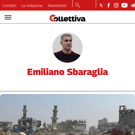
Contatti
La redazione
Newsletter
Video
Podcast
Dirette
Longform
Copertine
Economia
Lavoro
Emiliano Sbaraglia
Ambiente
Diritti
Welfare
Italia
Internazionale
Culture
Categorie