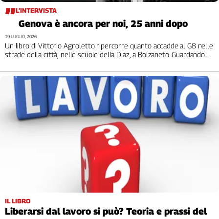
Girasoli
L’INTERVISTA
Il
Genova è ancora per noi, 25 anni dopo
Sassolino
19 LUGLIO, 2026
Linea
Un libro di Vittorio Agnoletto ripercorre quanto accadde al G8 nelle
Economica
strade della città, nelle scuole della Diaz, a Bolzaneto. Guardando
Tech
verso un altro futuro
It
Easy
Inserti
Idea
Diffusa
InFlai
Le
trasmissioni
tv
Work
IL LIBRO
in
Liberarsi dal lavoro si può? Teoria e prassi del
Progress