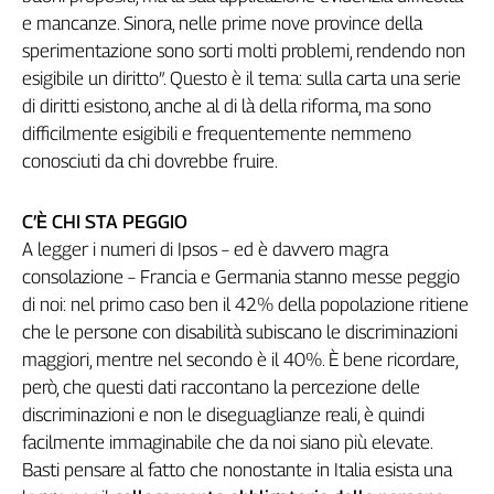
e mancanze. Sinora, nelle prime nove province della
L'Italia
nel
sperimentazione sono sorti molti problemi, rendendo non
Lavoro
esigibile un diritto”. Questo è il tema: sulla carta una serie
di diritti esistono, anche al di là della riforma, ma sono
Territori
difficilmente esigibili e frequentemente nemmeno
Abruzzo-
conosciuti da chi dovrebbe fruire.
Molise
Alto
C’È CHI STA PEGGIO
Adige
A legger i numeri di Ipsos – ed è davvero magra
Basilicata
consolazione – Francia e Germania stanno messe peggio
Calabria
di noi: nel primo caso ben il 42% della popolazione ritiene
Campania
che le persone con disabilità subiscano le discriminazioni
Emilia-
maggiori, mentre nel secondo è il 40%. È bene ricordare,
Romagna
però, che questi dati raccontano la percezione delle
Friuli
discriminazioni e non le diseguaglianze reali, è quindi
Venezia
facilmente immaginabile che da noi siano più elevate.
Giulia
Basti pensare al fatto che nonostante in Italia esista una
Lazio