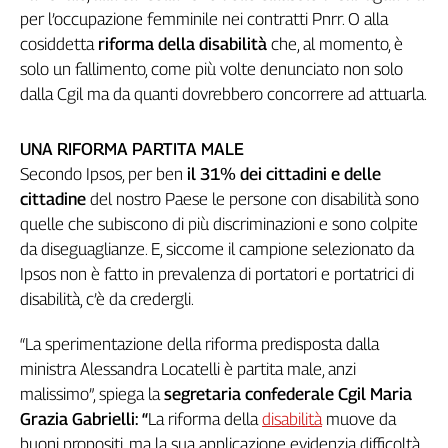
Girasoli
per l’occupazione femminile nei contratti Pnrr. O alla
Il
cosiddetta
riforma della disabilità
che, al momento, è
Sassolino
solo un fallimento, come più volte denunciato non solo
Linea
dalla Cgil ma da quanti dovrebbero concorrere ad attuarla.
Economica
Tech
It
UNA RIFORMA PARTITA MALE
Easy
Secondo Ipsos, per ben
il 31% dei cittadini e delle
cittadine
del nostro Paese le persone con disabilità sono
Inserti
quelle che subiscono di più discriminazioni e sono colpite
Idea
da diseguaglianze. E, siccome il campione selezionato da
Diffusa
Ipsos non è fatto in prevalenza di portatori e portatrici di
InFlai
disabilità, c’è da credergli.
Le
“La sperimentazione della riforma predisposta dalla
trasmissioni
tv
ministra Alessandra Locatelli è partita male, anzi
malissimo”, spiega la
segretaria confederale Cgil Maria
Work
Grazia Gabrielli: “
La riforma della
disabilità
muove da
in
buoni propositi, ma la sua applicazione evidenzia difficoltà
Progress