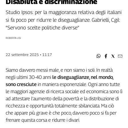
Disabilità è discriminazione
Filcams
Filctem
Studio Ipsos: per la maggioranza relativa degli italiani
Fillea
si fa poco per ridurre le diseguaglianze. Gabrielli, Cgil:
Filt
“Servono scelte politiche diverse”
Fiom
ROBERTA LISI
Fisac
Flai
22 settembre 2025 • 11:17
Flc
Fp
Siamo davvero messi male, e non siamo i soli. In realtà
Nidil
negli ultimi 30-40 anni
le diseguaglianze, nel mondo,
Slc
sono cresciute
in maniera esponenziale. Ogni anno tutte
Spi
le maggiori agenzie di ricerca sociale ed economica sono lì
Inca
ad attestare l’aumento della povertà e la distribuzione di
Caaf
ricchezza e opportunità totalmente sbilanciata. Ma ciò
Speciali
che appare più grave è che poco, davvero poco si fa per
frenare questa corsa e ridurre i divari.
G8
di