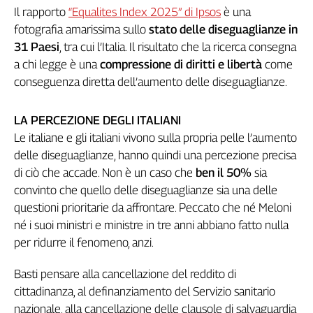
Il rapporto
“Equalites Index 2025” di Ipsos
è una
Genova,
fotografia amarissima sullo
stato delle diseguaglianze in
il
sangue
31 Paesi
, tra cui l’Italia. Il risultato che la ricerca consegna
della
a chi legge è una
compressione di diritti e libertà
come
ragione
conseguenza diretta dell’aumento delle diseguaglianze.
120
anni
LA PERCEZIONE DEGLI ITALIANI
Cgil
Le italiane e gli italiani vivono sulla propria pelle l’aumento
Collettiva
Academy
delle diseguaglianze, hanno quindi una percezione precisa
di ciò che accade. Non è un caso che
ben il 50%
sia
Collettiva
convinto che quello delle diseguaglianze sia una delle
Play
questioni prioritarie da affrontare. Peccato che né Meloni
Rubriche
né i suoi ministri e ministre in tre anni abbiano fatto nulla
Collettiva
per ridurre il fenomeno, anzi.
Talk
La
Basti pensare alla cancellazione del reddito di
settimana
cittadinanza, al definanziamento del Servizio sanitario
Collettiva
nazionale, alla cancellazione delle clausole di salvaguardia