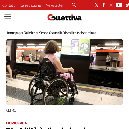
Contatti
La redazione
Newsletter
Video
Podcast
Home page
>
Rubriche
>
Senza Ostacoli
>
Disabilità è discriminaz...
Dirette
Longform
Copertine
Economia
Lavoro
Ambiente
Diritti
Welfare
Italia
Internazionale
Culture
ALTRO
Categorie
LA RICERCA