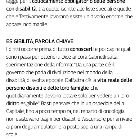
legge per il
collocamento obbligatorio
delle persone
Liguria
con disabilità
, tra quelle iscritte alle liste speciali e quelle
Lombardia
che effettivamente lavorano esiste un divario enorme che
Marche
appare incolmabile.
Piemonte
Puglia
ESIGIBILITÀ, PAROLA CHIAVE
Sardegna
I diritti occorre prima di tutto
conoscerli
e poi capire quali
Sicilia
sono i passi per ottenerli. Dice ancora Gabrielli sulla
Toscana
sperimentazione della riforma: “Da una parte c’è il
Trentino
governo che parla di rivoluzione nel mondo della
Umbria
disabilità, di svolta epocale. Dall'altra c’è la
vita reale delle
Valle
persone disabili e delle loro famiglie
, che
D'Aosta
quotidianamente devono lottare solo per vedere un loro
Veneto
diritto esigibile”. Basti pensare che in un ospedale della
Archivio
Capitale, fino a poco tempo fa, nel reparto di oncologia
Storico
non esistevano bagni per disabili e l’ascensore per arrivare
1955-
2014
ai piani degli ambulatori era posto sopra una rampa di
scale.