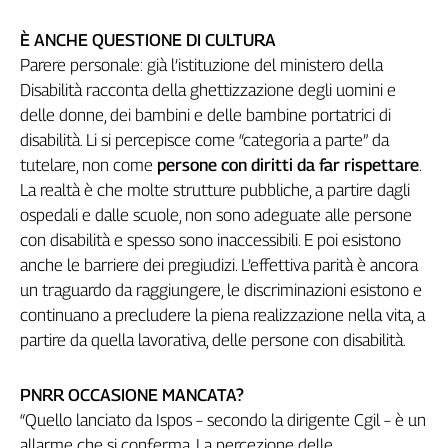
Cerca
È ANCHE QUESTIONE DI CULTURA
Parere personale: già l’istituzione del ministero della
Disabilità racconta della ghettizzazione degli uomini e
Contatti
delle donne, dei bambini e delle bambine portatrici di
disabilità. Li si percepisce come “categoria a parte” da
La
tutelare, non come
persone con diritti da far rispettare
.
redazione
La realtà è che molte strutture pubbliche, a partire dagli
ospedali e dalle scuole, non sono adeguate alle persone
Newsletter
con disabilità e spesso sono inaccessibili. E poi esistono
anche le barriere dei pregiudizi. L’effettiva parità è ancora
Social
un traguardo da raggiungere, le discriminazioni esistono e
continuano a precludere la piena realizzazione nella vita, a
partire da quella lavorativa, delle persone con disabilità.
PNRR OCCASIONE MANCATA?
“Quello lanciato da Ispos – secondo la dirigente Cgil – è un
allarme che si conferma. La percezione delle