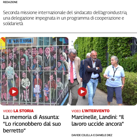
REDAZIONE
Cerca
Seconda missione internazionale del sindacato dell’agroindustria,
una delegazione impegnata in un programma di cooperazione e
solidarietà
Contatti
La
redazione
Newsletter
Social
LA STORIA
L’INTERVENTO
VIDEO
VIDEO
La memoria di Assunta:
Marcinelle, Landini: “Il
“Lo riconobbero dal suo
lavoro uccide ancora”
berretto”
DAVIDE COLELLA E DANIELE DIEZ