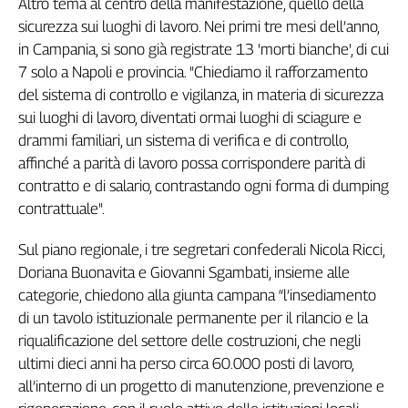
Altro tema al centro della manifestazione, quello della
Genova,
sicurezza sui luoghi di lavoro. Nei primi tre mesi dell’anno,
il
in Campania, si sono già registrate 13 'morti bianche', di cui
sangue
7 solo a Napoli e provincia. "Chiediamo il rafforzamento
della
del sistema di controllo e vigilanza, in materia di sicurezza
ragione
sui luoghi di lavoro, diventati ormai luoghi di sciagure e
120
drammi familiari, un sistema di verifica e di controllo,
anni
Cgil
affinché a parità di lavoro possa corrispondere parità di
Collettiva
contratto e di salario, contrastando ogni forma di dumping
Academy
contrattuale".
Collettiva
Sul piano regionale, i tre segretari confederali Nicola Ricci,
Play
Doriana Buonavita e Giovanni Sgambati, insieme alle
Rubriche
categorie, chiedono alla giunta campana “l’insediamento
Collettiva
di un tavolo istituzionale permanente per il rilancio e la
Talk
riqualificazione del settore delle costruzioni, che negli
La
ultimi dieci anni ha perso circa 60.000 posti di lavoro,
settimana
all’interno di un progetto di manutenzione, prevenzione e
Collettiva