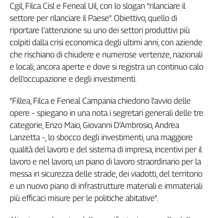
Cgil, Filca Cisl e Feneal Uil, con lo slogan “rilanciare il
Filcams
settore per rilanciare il Paese”. Obiettivo, quello di
Filctem
riportare l’attenzione su uno dei settori produttivi più
Fillea
colpiti dalla crisi economica degli ultimi anni, con aziende
Filt
che rischiano di chiudere e numerose vertenze, nazionali
Fiom
e locali, ancora aperte e dove si registra un continuo calo
Fisac
dell’occupazione e degli investimenti.
Flai
Flc
"Fillea, Filca e Feneal Campania chiedono l'avvio delle
Fp
opere – spiegano in una nota i segretari generali delle tre
Nidil
categorie, Enzo Maio, Giovanni D’Ambrosio, Andrea
Slc
Lanzetta –, lo sbocco degli investimenti, una maggiore
Spi
qualità del lavoro e del sistema di impresa, incentivi per il
Inca
lavoro e nel lavoro, un piano di lavoro straordinario per la
Caaf
messa in sicurezza delle strade, dei viadotti, del territorio
e un nuovo piano di infrastrutture materiali e immateriali
Speciali
più efficaci misure per le politiche abitative".
G8
di