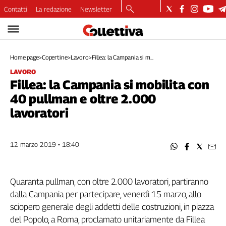
Contatti
La redazione
Newsletter
Video
Podcast
Home page
>
Copertine
>
Lavoro
>
Fillea: la Campania si m...
Dirette
LAVORO
Longform
Fillea: la Campania si mobilita con
Copertine
40 pullman e oltre 2.000
Economia
lavoratori
Lavoro
Ambiente
Diritti
12 marzo 2019 • 18:40
Welfare
Italia
Internazionale
Quaranta pullman, con oltre 2.000 lavoratori, partiranno
dalla Campania per partecipare, venerdì 15 marzo, allo
Culture
sciopero generale degli addetti delle costruzioni, in piazza
Categorie
del Popolo, a Roma, proclamato unitariamente da Fillea