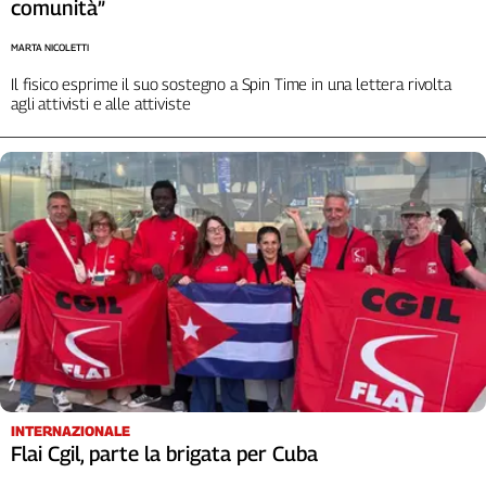
comunità”
Liguria
Lombardia
MARTA NICOLETTI
Marche
Il fisico esprime il suo sostegno a Spin Time in una lettera rivolta
Piemonte
agli attivisti e alle attiviste
Puglia
Sardegna
Sicilia
Toscana
Trentino
Umbria
Valle
D'Aosta
Veneto
Archivio
Storico
1955-
INTERNAZIONALE
2014
Flai Cgil, parte la brigata per Cuba