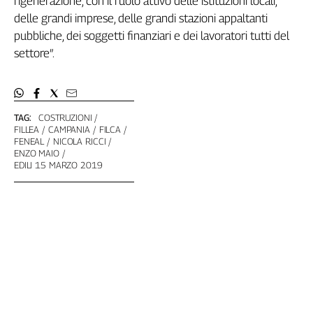
rigenerazione, con il ruolo attivo delle istituzioni locali,
Girasoli
delle grandi imprese, delle grandi stazioni appaltanti
Il
pubbliche, dei soggetti finanziari e dei lavoratori tutti del
Sassolino
settore”.
Linea
Economica
Tech
It
Easy
TAG:
COSTRUZIONI
FILLEA
CAMPANIA
FILCA
FENEAL
NICOLA RICCI
Inserti
ENZO MAIO
EDILI 15 MARZO 2019
Idea
Diffusa
InFlai
Le
trasmissioni
tv
Work
in
Progress