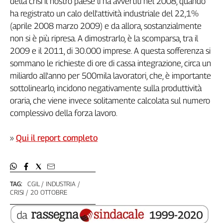
della crisi il nostro paese li ha avvertiti nel 2008, quando
Girasoli
ha registrato un calo dell'attività industriale del 22,1%
Il
(aprile 2008 marzo 2009) e da allora, sostanzialmente
Sassolino
non si è più ripresa. A dimostrarlo, è la scomparsa, tra il
Linea
Economica
2009 e il 2011, di 30.000 imprese. A questa sofferenza si
Tech
sommano le richieste di ore di cassa integrazione, circa un
It
miliardo all'anno per 500mila lavoratori, che, è importante
Easy
sottolinearlo, incidono negativamente sulla produttività
oraria, che viene invece solitamente calcolata sul numero
Inserti
complessivo della forza lavoro.
Idea
Diffusa
»
Qui il report completo
InFlai
Le
trasmissioni
tv
TAG:
CGIL
INDUSTRIA
CRISI
20 OTTOBRE
Work
in
Progress