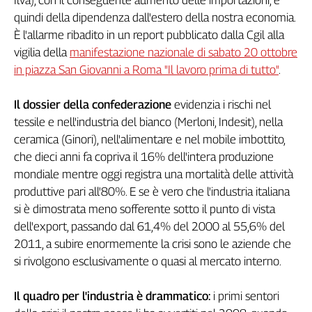
Genova,
quindi della dipendenza dall'estero della nostra economia.
il
È l'allarme ribadito in un report pubblicato dalla Cgil alla
sangue
vigilia della
manifestazione nazionale di sabato 20 ottobre
della
in piazza San Giovanni a Roma "Il lavoro prima di tutto"
.
ragione
120
Il dossier della confederazione
evidenzia i rischi nel
anni
tessile e nell'industria del bianco (Merloni, Indesit), nella
Cgil
ceramica (Ginori), nell'alimentare e nel mobile imbottito,
Collettiva
Academy
che dieci anni fa copriva il 16% dell'intera produzione
mondiale mentre oggi registra una mortalità delle attività
Collettiva
produttive pari all'80%. E se è vero che l'industria italiana
Play
si è dimostrata meno sofferente sotto il punto di vista
Rubriche
dell'export, passando dal 61,4% del 2000 al 55,6% del
Collettiva
2011, a subire enormemente la crisi sono le aziende che
Talk
si rivolgono esclusivamente o quasi al mercato interno.
La
settimana
Il quadro per l'industria è drammatico:
i primi sentori
Collettiva