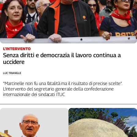
Cerca
Contatti
La
L'INTERVENTO
redazione
Senza diritti e democrazia il lavoro continua a
uccidere
Newsletter
LUC TRIANGLE
“Marcinelle non fu una fatalità ma il risultato di precise scelte”.
Social
L’intervento del segretario generale della confederazione
internazionale dei sindacati ITUC