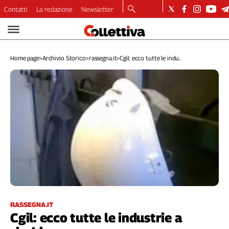
Contatti
La redazione
Newsletter
Video
Podcast
Home page
>
Archivio Storico
>
rassegna.it
>
Cgil: ecco tutte le indu...
Dirette
Longform
Copertine
Economia
Lavoro
Ambiente
Diritti
Welfare
Italia
Internazionale
Culture
RASSEGNA.IT
Cgil: ecco tutte le industrie a
Categorie