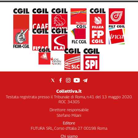
Collettiva.it
Testata registrata presso il Tribunale di Roma, n.41 del 13 maggio 2020.
ROC 34305
Direttore responsabile
Stefano Milani
Editore
FUTURA SRL, Corso d’Italia 27 00198 Roma
Chi siamo