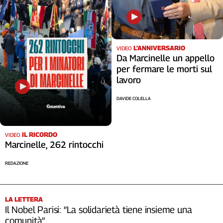
L'ANNIVERSARIO
VIDEO
Da Marcinelle un appello
per fermare le morti sul
lavoro
DAVIDE COLELLA
IL RICORDO
VIDEO
Marcinelle, 262 rintocchi
REDAZIONE
LA LETTERA
Il Nobel Parisi: “La solidarietà tiene insieme una
comunità”