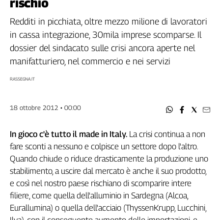
rischio
Filcams
Filctem
Redditi in picchiata, oltre mezzo milione di lavoratori
Fillea
in cassa integrazione, 30mila imprese scomparse. Il
Filt
dossier del sindacato sulle crisi ancora aperte nel
Fiom
manifatturiero, nel commercio e nei servizi
Fisac
RASSEGNA.IT
Flai
Flc
18 ottobre 2012 • 00:00
Fp
Nidil
In gioco c'è tutto il made in Italy.
La crisi continua a non
Slc
fare sconti a nessuno e colpisce un settore dopo l'altro.
Spi
Quando chiude o riduce drasticamente la produzione uno
Inca
stabilimento, a uscire dal mercato è anche il suo prodotto,
Caaf
e così nel nostro paese rischiano di scomparire intere
Speciali
filiere, come quella dell'alluminio in Sardegna (Alcoa,
Eurallumina) o quella dell'acciaio (ThyssenKrupp, Lucchini,
G8
Ilva), con il conseguente aumento delle importazioni, e
di