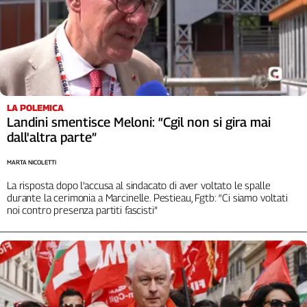
Liguria
Lombardia
Marche
Piemonte
Puglia
Sardegna
LA POLEMICA
Sicilia
Landini smentisce Meloni: “Cgil non si gira mai
Toscana
dall'altra parte”
Trentino
MARTA NICOLETTI
Umbria
Valle
La risposta dopo l’accusa al sindacato di aver voltato le spalle
D'Aosta
durante la cerimonia a Marcinelle. Pestieau, Fgtb: “Ci siamo voltati
noi contro presenza partiti fascisti”
Veneto
Archivio
Storico
1955-
2014