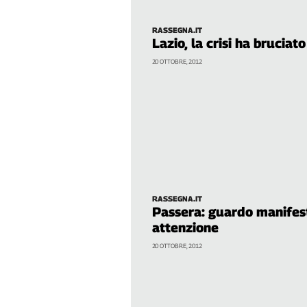
Cerca
RASSEGNA.IT
Lazio, la crisi ha bruciato
Contatti
20 OTTOBRE, 2012
La
redazione
Newsletter
Social
RASSEGNA.IT
Passera: guardo manifest
attenzione
20 OTTOBRE, 2012