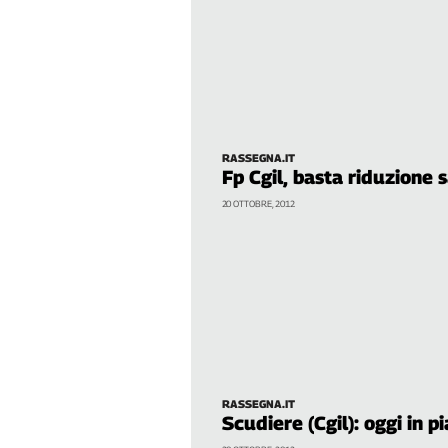
Girasoli
Il
Sassolino
Linea
Economica
Tech
It
RASSEGNA.IT
Easy
Fp Cgil, basta riduzione sa
20 OTTOBRE, 2012
Inserti
Idea
Diffusa
InFlai
Le
trasmissioni
tv
Work
RASSEGNA.IT
Scudiere (Cgil): oggi in p
in
Progress