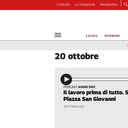
Contatti
La redazione
Newsletter
Video
Podcast
Dirette
Lavoro
Ambiente
Longform
Copertine
20
ottobre
Economia
Lavoro
Ambiente
Diritti
Welfare
PODCAST
AUDIO DOC
Il lavoro prima di tutto
Italia
Piazza San Giovanni
Internazionale
20 OTTOBRE, 2012
Culture
Categorie