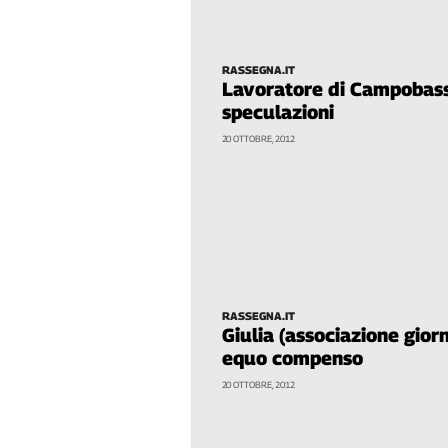
Filcams
Filctem
Fillea
RASSEGNA.IT
Lavoratore di Campobasso
Filt
speculazioni
Fiom
20 OTTOBRE, 2012
Fisac
Flai
Flc
Fp
Nidil
Slc
Spi
RASSEGNA.IT
Inca
Giulia (associazione giorn
Caaf
equo compenso
20 OTTOBRE, 2012
Speciali
G8
di