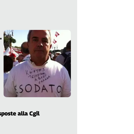
"
:
sposte alla Cgil