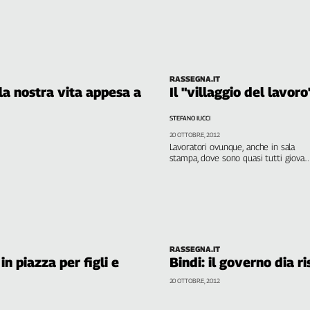
RASSEGNA.IT
la nostra vita appesa a
Il "villaggio del lavoro
STEFANO IUCCI
20 OTTOBRE, 2012
Lavoratori ovunque, anche in sala
stampa, dove sono quasi tutti giovani
che contratti avranno, quanto li
pagheranno a "pezzo"? Non abbiamo
tempo di dircelo
DI STEFANO IUCCI
RASSEGNA.IT
in piazza per figli e
Bindi: il governo dia ri
20 OTTOBRE, 2012