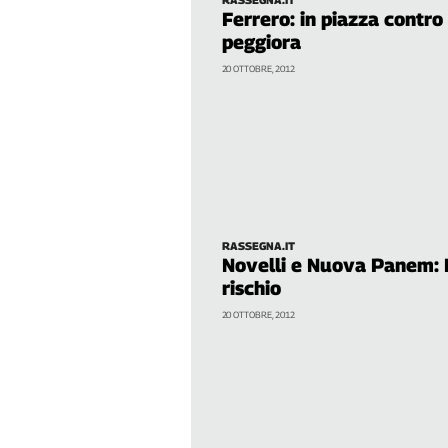
Liguria
Ferrero: in piazza contro 
Lombardia
peggiora
Marche
20 OTTOBRE, 2012
Piemonte
Puglia
Sardegna
Sicilia
Toscana
Trentino
Umbria
RASSEGNA.IT
Novelli e Nuova Panem: F
Valle
rischio
D'Aosta
Veneto
20 OTTOBRE, 2012
Archivio
Storico
1955-
2014