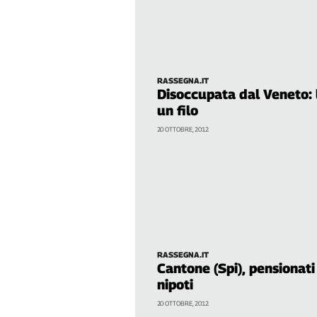
Genova,
il
sangue
della
ragione
RASSEGNA.IT
Disoccupata dal Veneto: 
120
anni
un filo
Cgil
20 OTTOBRE, 2012
Collettiva
Academy
Collettiva
Play
Rubriche
Collettiva
Talk
RASSEGNA.IT
Cantone (Spi), pensionati 
La
nipoti
settimana
Collettiva
20 OTTOBRE, 2012