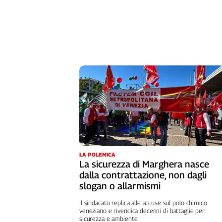
L'Italia
nel
Lavoro
Territori
Abruzzo-
Molise
Alto
Adige
Basilicata
Calabria
Campania
Emilia-
LA POLEMICA
La sicurezza di Marghera nasce
Romagna
dalla contrattazione, non dagli
Friuli
slogan o allarmismi
Venezia
Giulia
Il sindacato replica alle accuse sul polo chimico
veneziano e rivendica decenni di battaglie per
Lazio
sicurezza e ambiente