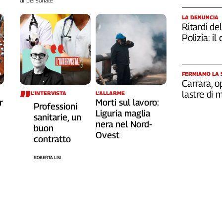
di personale
LA DENUNCIA
Ritardi del
Polizia: i
FERMIAMO LA
Carrara, o
lastre di
L’INTERVISTA
L’ALLARME
r
Morti sul lavoro:
Professioni
Liguria maglia
sanitarie, un
nera nel Nord-
buon
Ovest
contratto
ROBERTA LISI