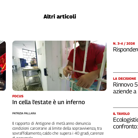
Altri articoli
N. 3-4 / 2026
Rispondere
LA DECISIONE
Rinnovo 5G
aziende a 
FOCUS
In cella l’estate è un inferno
IL TAVOLO
PATRIZIA PALLARA
Ecologistic
Il rapporto di Antigone di metà anno denuncia
confronto:
condizioni carcerarie al limite della sopravvivenza, tra
sovraffollamento, caldo che supera i 40 gradi, carenze