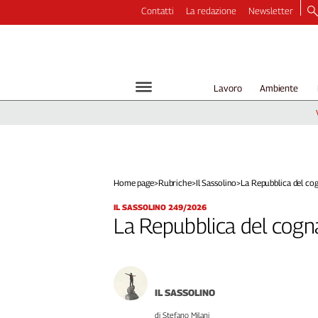
Contatti
La redazione
Newsletter
Video
Podcast
Dirette
Lavoro
Ambiente
Longform
Copertine
Economia
Lavoro
Ambiente
Home page
>
Rubriche
>
Il Sassolino
>
La Repubblica del co
Diritti
IL SASSOLINO 249/2026
Welfare
La Repubblica del cogn
Italia
Internazionale
Culture
IL SASSOLINO
Categorie
di Stefano Milani