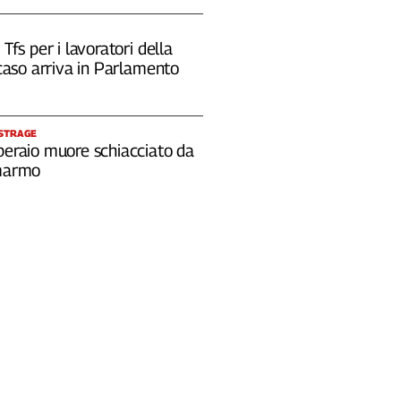
 Tfs per i lavoratori della
l caso arriva in Parlamento
 STRAGE
peraio muore schiacciato da
 marmo