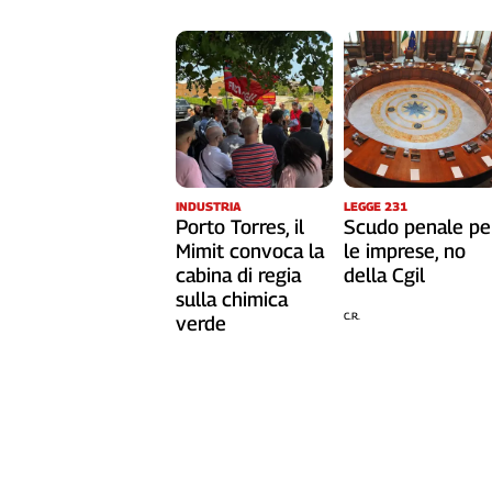
Liguria
Lombardia
Marche
Piemonte
Puglia
Sardegna
Sicilia
Toscana
INDUSTRIA
LEGGE 231
Porto Torres, il
Scudo penale pe
Trentino
Mimit convoca la
le imprese, no
Umbria
cabina di regia
della Cgil
Valle
sulla chimica
D'Aosta
C.R.
verde
Veneto
Archivio
Storico
1955-
2014