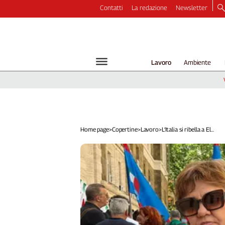
Contatti
La redazione
Newsletter
Video
Podcast
Dirette
Lavoro
Ambiente
Longform
Copertine
Economia
Lavoro
Ambiente
Home page
>
Copertine
>
Lavoro
>
L’Italia si ribella a El...
Diritti
Welfare
Italia
Internazionale
Culture
Categorie