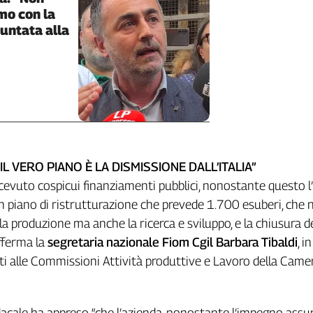
mo con la
puntata alla
 “IL VERO PIANO È LA DISMISSIONE DALL’ITALIA”
icevuto cospicui finanziamenti pubblici, nonostante questo l
 piano di ristrutturazione che prevede 1.700 esuberi, che 
a produzione ma anche la ricerca e sviluppo, e la chiusura de
afferma la
segretaria nazionale Fiom Cgil Barbara Tibaldi
, in
i alle Commissioni Attività produttive e Lavoro della Camer
dacale ha appreso “che l’azienda, nonostante l’impegno assu