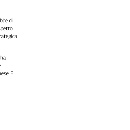
bbe di
spetto
trategica
 ha
e
aese. E