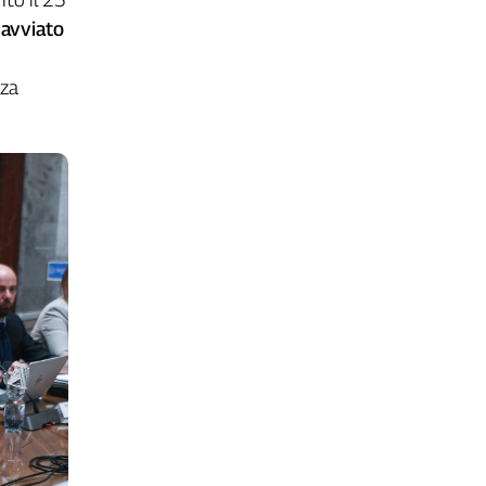
a
avviato
nza