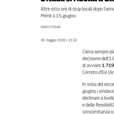
Genova,
Altre otto ore di stop locali dopo l’ann
il
Mimit il 15 giugno
sangue
della
ragione
MARCO TOGNA
120
anni
30 maggio 2026 • 11:32
Cgil
Collettiva
Clima sempre più
Academy
decisione dell’1
di avviare
1.719
Collettiva
Play
Cerreto d’Esi (A
Rubriche
In vista del sec
Collettiva
giugno, i sinda
Talk
declinare a livel
La
settimana
e delle flessibilità
Collettiva
concomitanza con