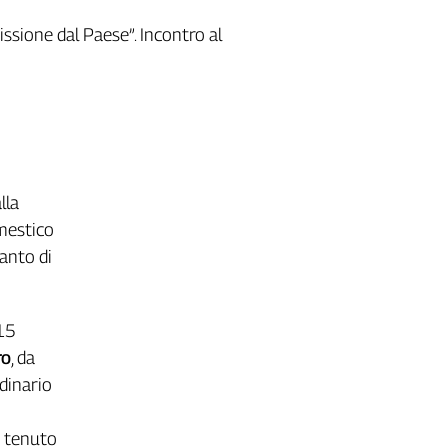
missione dal Paese”. Incontro al
lla
omestico
anto di
 15
ro
, da
rdinario
è tenuto