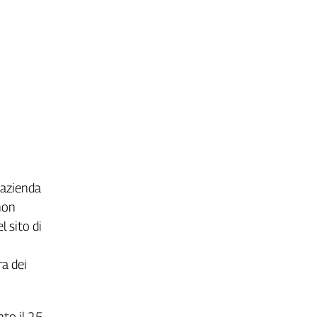
’azienda
non
l sito di
a dei
nto il 25