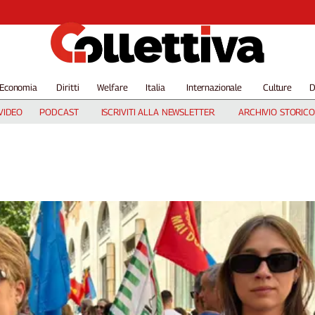
Economia
Diritti
Welfare
Italia
Internazionale
Culture
D
VIDEO
PODCAST
ISCRIVITI ALLA NEWSLETTER
ARCHIVIO STORICO