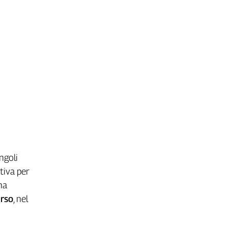
ngoli
tiva per
ha
Urso
, nel