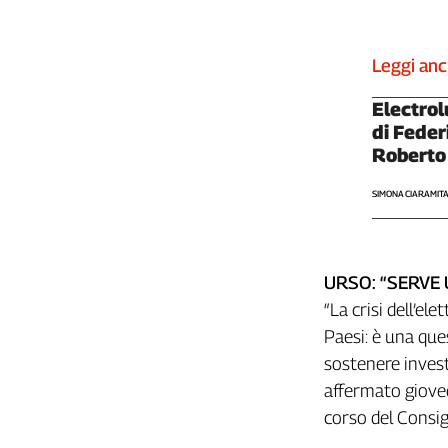
L'Italia
nel
Leggi an
Lavoro
Electrolu
Territori
di Feder
Abruzzo-
Roberto
Molise
Alto
SIMONA CIARAMIT
Adige
Basilicata
Calabria
URSO: “SERVE 
Campania
“La crisi dell’e
Emilia-
Romagna
Paesi: è una qu
Friuli
sostenere invest
Venezia
affermato gioved
Giulia
corso del Consig
Lazio