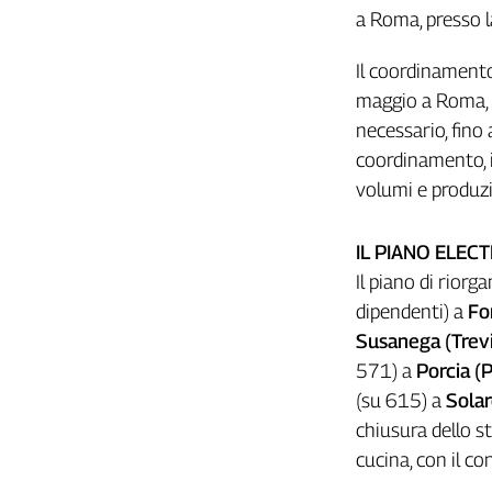
Girasoli
a Roma, presso l
Il
Sassolino
Il coordinamento 
Linea
maggio a Roma, h
Economica
necessario, fino
Tech
coordinamento, 
It
Easy
volumi e produzi
Inserti
IL PIANO ELEC
Idea
Il piano di rior
Diffusa
dipendenti) a
For
InFlai
Susanega (Trev
Le
571) a
Porcia (
trasmissioni
(su 615) a
Solar
tv
chiusura dello s
Work
cucina, con il c
in
Progress