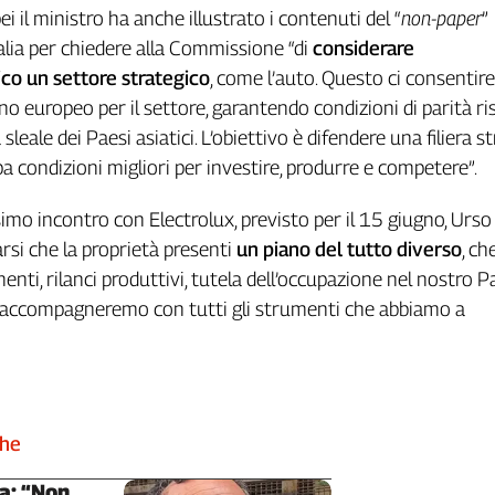
ei il ministro ha anche illustrato i contenuti del “
non-paper
”
alia per chiedere alla Commissione “di
considerare
ico un settore strategico
, come l’auto. Questo ci consentire
ano europeo per il settore, garantendo condizioni di parità ri
sleale dei Paesi asiatici. L’obiettivo è difendere una filiera s
pa condizioni migliori per investire, produrre e competere”.
simo incontro con Electrolux, previsto per il 15 giugno, Urso
arsi che la proprietà presenti
un piano del tutto diverso
, ch
nti, rilanci produttivi, tutela dell’occupazione nel nostro P
lo accompagneremo con tutti gli strumenti che abbiamo a
che
a: “Non