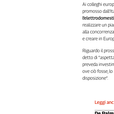
Liguria
Ai colleghi europ
Lombardia
promosso dall’It
Marche
l’elettrodomest
Piemonte
realizzare un pi
Puglia
alla concorrenza 
Sardegna
e creare in Euro
Sicilia
Toscana
Riguardo il pros
Trentino
detto di “aspett
Umbria
preveda investime
Valle
ove ciò fosse, 
D'Aosta
disposizione”.
Veneto
Archivio
Storico
1955-
Leggi an
2014
De Palm