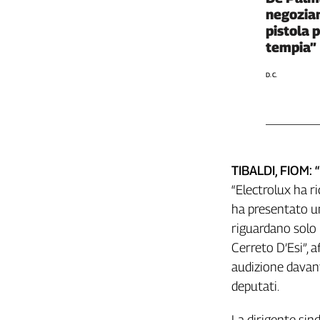
negozia
Cerca
pistola 
tempia”
Contatti
D. C.
La
redazione
Newsletter
TIBALDI, FIOM:
“Electrolux ha r
Social
ha presentato un
riguardano solo l
Cerreto D’Esi”, 
audizione davant
deputati.
La dirigente sin