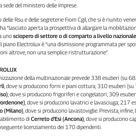
a sede del ministero delle Imprese.
delle Rsu e delle segreterie Fiom Cgil, che si è riunito vene
a “lasciato aperta la prospettiva di allargare la mobilitazion
 a uno
sciopero di settore o di comparto a livello nazional
il piano Electrolux è “una dismissione programmata per spo
oni altrove, non una semplice ristrutturazione”.
TROLUX
ganizzazione della multinazionale prevede 338 esuberi (su 6
lì
, dove si producono forni e piani cottura; 310 esuberi (su
iso)
, dove si producono frigoriferi e congelatori; 309 esuber
Pordenone)
, dove si producono lavatrici e lavasciuga; 217 e
o (Milano)
, dove si producono lavastoviglie. Prevista, infine, 
tabilimento di
Cerreto d’Esi (Ancona)
, dove si producono ca
onseguente licenziamento dei 170 dipendenti.