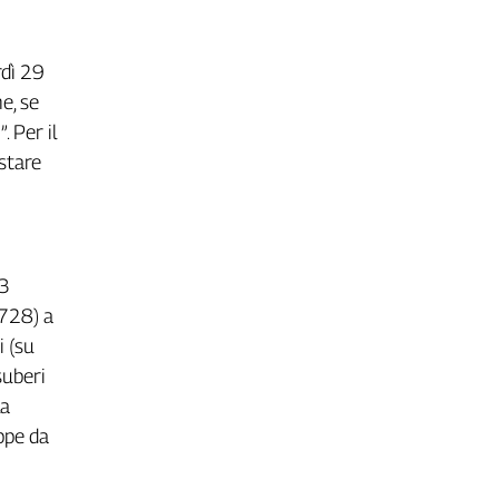
rdì 29
e, se
e
”. Per il
stare
83
 728) a
i (su
suberi
la
ppe da