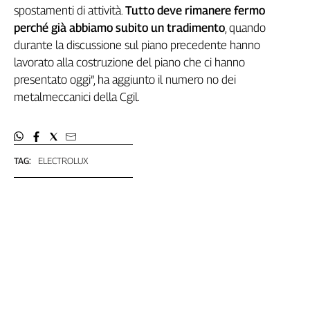
spostamenti di attività.
Tutto deve rimanere fermo
Genova,
perché già abbiamo subito un tradimento
, quando
il
durante la discussione sul piano precedente hanno
sangue
della
lavorato alla costruzione del piano che ci hanno
ragione
presentato oggi”, ha aggiunto il numero no dei
120
metalmeccanici della Cgil.
anni
Cgil
Collettiva
Academy
TAG:
ELECTROLUX
Collettiva
Play
Rubriche
Collettiva
Talk
La
settimana
Collettiva