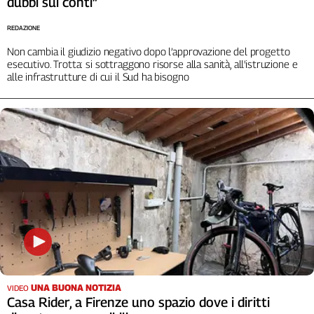
dubbi sui conti”
L'Italia
REDAZIONE
nel
Lavoro
Non cambia il giudizio negativo dopo l’approvazione del progetto
esecutivo. Trotta: si sottraggono risorse alla sanità, all'istruzione e
Territori
alle infrastrutture di cui il Sud ha bisogno
Abruzzo-
Molise
Alto
Adige
Basilicata
Calabria
Campania
Emilia-
Romagna
Friuli
Venezia
Giulia
UNA BUONA NOTIZIA
VIDEO
Lazio
Casa Rider, a Firenze uno spazio dove i diritti