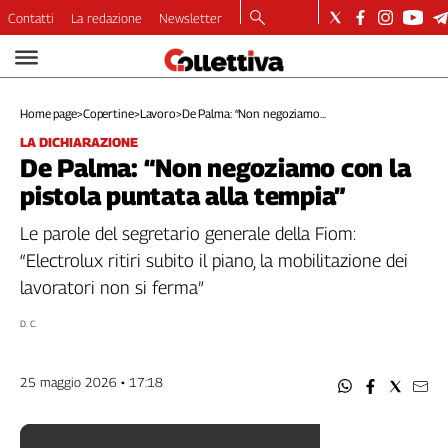
Contatti
La redazione
Newsletter
Video
Podcast
Home page
>
Copertine
>
Lavoro
>
De Palma: “Non negoziamo...
Dirette
LA DICHIARAZIONE
Longform
De Palma: “Non negoziamo con la
Copertine
pistola puntata alla tempia”
Economia
Lavoro
Le parole del segretario generale della Fiom:
Ambiente
“Electrolux ritiri subito il piano, la mobilitazione dei
Diritti
lavoratori non si ferma”
Welfare
D. C.
Italia
Internazionale
25 maggio 2026 • 17:18
Culture
Categorie