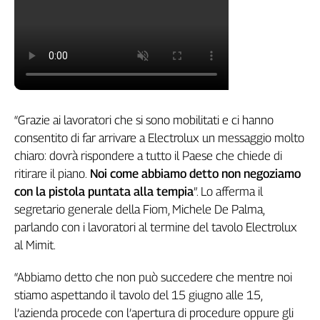
Filcams
Filctem
Fillea
Filt
Fiom
Fisac
“Grazie ai lavoratori che si sono mobilitati e ci hanno
Flai
consentito di far arrivare a Electrolux un messaggio molto
Flc
chiaro: dovrà rispondere a tutto il Paese che chiede di
Fp
ritirare il piano.
Noi come abbiamo detto non negoziamo
Nidil
con la pistola puntata alla tempia
”. Lo afferma il
Slc
segretario generale della Fiom, Michele De Palma,
Spi
parlando con i lavoratori al termine del tavolo Electrolux
Inca
al Mimit.
Caaf
“Abbiamo detto che non può succedere che mentre noi
Speciali
stiamo aspettando il tavolo del 15 giugno alle 15,
G8
l’azienda procede con l’apertura di procedure oppure gli
di