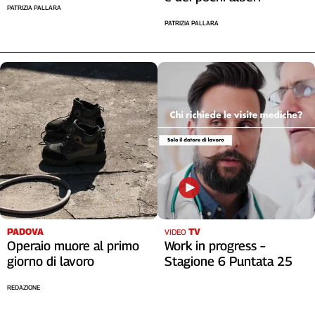
PATRIZIA PALLARA
Cerca
PATRIZIA PALLARA
Contatti
La
redazione
Newsletter
Social
PADOVA
TV
VIDEO
Operaio muore al primo
Work in progress –
giorno di lavoro
Stagione 6 Puntata 25
REDAZIONE