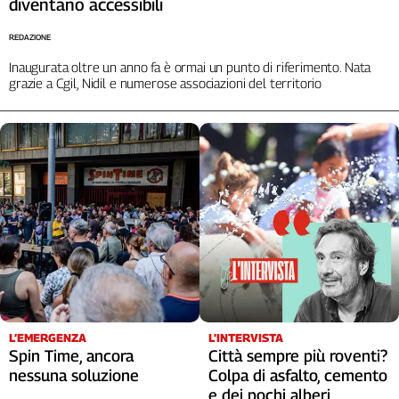
diventano accessibili
Liguria
Lombardia
REDAZIONE
Marche
Inaugurata oltre un anno fa è ormai un punto di riferimento. Nata
Piemonte
grazie a Cgil, Nidil e numerose associazioni del territorio
Puglia
Sardegna
Sicilia
Toscana
Trentino
Umbria
Valle
D'Aosta
Veneto
Archivio
Storico
L’EMERGENZA
L’INTERVISTA
1955-
Spin Time, ancora
Città sempre più roventi?
2014
nessuna soluzione
Colpa di asfalto, cemento
e dei pochi alberi