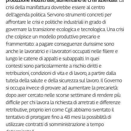
produzione industriale, aumentano le crisi aziendali
. La
L'Italia
crisi della manifattura dovrebbe essere al centro
nel
dell’agenda politica. Servono strumenti concreti per
Lavoro
affrontare le crisi e politiche industriali in grado di
governare la transizione ecologica e tecnologica. Una crisi
Territori
che colpisce un modello produttivo precario e
Abruzzo-
frammentato: a pagare conseguenze durissime sono
Molise
anche le lavoratrici e i lavoratori occupati nelle filiere e
Alto
lungo le catene di appalti e subappalti. In quei
Adige
contesti sono particolarmente a rischio diritti e
Basilicata
retribuzioni, condizioni di vita e di lavoro, a partire dalla
Calabria
tutela della salute e della sicurezza sul lavoro. Il Governo
Campania
si occupa invece di provare ad aumentare la precarietà:
Emilia-
dopo aver cercato nelle scorse settimane di rendere più
Romagna
difficile per chi lavora la richiesta di arretrati e differenze
Friuli
retributive, proprio ieri come Cgil abbiamo sventato il
Venezia
tentativo di prorogare fino a 48 mesi la possibilità di
Giulia
utilizzare contratti di somministrazione a tempo
Lazio