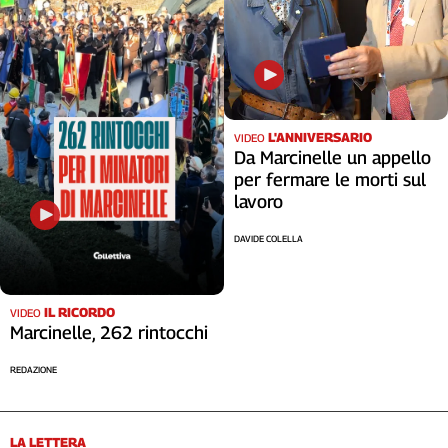
L'ANNIVERSARIO
VIDEO
Da Marcinelle un appello
per fermare le morti sul
lavoro
DAVIDE COLELLA
IL RICORDO
VIDEO
Marcinelle, 262 rintocchi
REDAZIONE
LA LETTERA