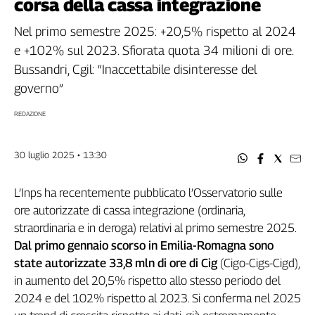
corsa della cassa integrazione
Filcams
Filctem
Nel primo semestre 2025: +20,5% rispetto al 2024
Fillea
e +102% sul 2023. Sfiorata quota 34 milioni di ore.
Filt
Bussandri, Cgil: “Inaccettabile disinteresse del
Fiom
governo”
Fisac
REDAZIONE
Flai
Flc
Fp
30 luglio 2025 • 13:30
Nidil
Slc
L’Inps ha recentemente pubblicato l’Osservatorio sulle
ore autorizzate di cassa integrazione (ordinaria,
Spi
straordinaria e in deroga) relativi al primo semestre 2025.
Inca
Dal primo gennaio scorso in Emilia-Romagna sono
Caaf
state autorizzate 33,8 mln di ore di Cig
(Cigo-Cigs-Cigd),
Speciali
in aumento del 20,5% rispetto allo stesso periodo del
2024 e del 102% rispetto al 2023. Si conferma nel 2025
G8
di