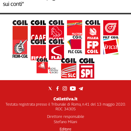
sui conti”
Collettiva.it
Testata registrata presso il Tribunale di Roma, n.41 del 13 maggio 2020.
ROC 34305
Direttore responsabile
Stefano Milani
Editore