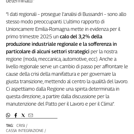
determinato.”
Liguria
Lombardia
“I dati regionali – prosegue l’analisi di Bussandri – sono allo
Marche
stesso modo preoccupanti. L’ultimo rapporto di
Piemonte
Unioncamere Emilia-Romagna mette in evidenza per il
Puglia
primo trimestre 2025 un
calo del 3,2% della
Sardegna
produzione industriale regionale e la sofferenza in
Sicilia
particolare di alcuni settori strategici
per la nostra
Toscana
regione (moda, meccanica, automotive, ecc). Anche a
Trentino
livello regionale serve un cambio di passo per affrontare le
Umbria
cause della crisi della manifattura e per governare la
Valle
giusta transizione, mettendo al centro la qualità del lavoro.
D'Aosta
Ci aspettiamo dalla Regione una spinta determinata in
Veneto
questa direzione, a partire dalla discussione per la
manutenzione del Patto per il Lavoro e per il Clima”.
Archivio
Storico
1955-
2014
TAG:
CRISI
CASSA INTEGRAZIONE