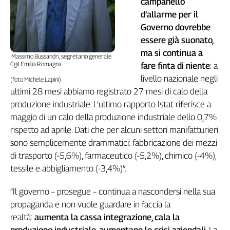
campanello
Girasoli
d’allarme per il
Il
Sassolino
Governo dovrebbe
essere già suonato,
Linea
Economica
ma si continua a
Massimo Bussandri, segretario generale
Tech
Cgil Emilia Romagna
fare finta di niente
: a
It
livello nazionale negli
(foto Michele Lapini)
Easy
ultimi 28 mesi abbiamo registrato 27 mesi di calo della
produzione industriale. L’ultimo rapporto Istat riferisce a
Inserti
maggio di un calo della produzione industriale dello 0,7%
Idea
rispetto ad aprile. Dati che per alcuni settori manifatturieri
Diffusa
sono semplicemente drammatici: fabbricazione dei mezzi
InFlai
di trasporto (-5,6%), farmaceutico (-5,2%), chimico (-4%),
tessile e abbigliamento (-3,4%)”.
Le
trasmissioni
tv
“Il governo – prosegue – continua a nascondersi nella sua
propaganda e non vuole guardare in faccia la
Work
realtà:
aumenta la cassa integrazione, cala la
in
Progress