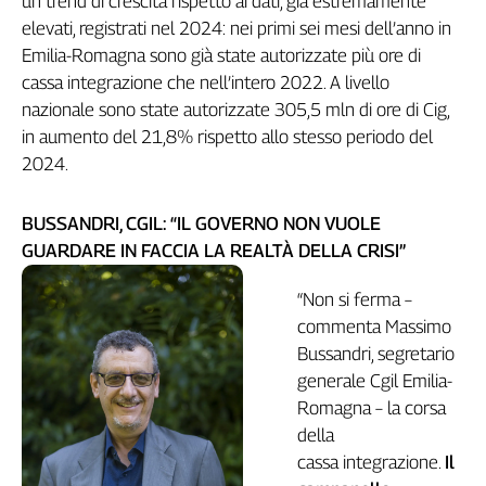
un trend di crescita rispetto ai dati, già estremamente
Genova,
elevati, registrati nel 2024: nei primi sei mesi dell’anno in
il
Emilia-Romagna sono già state autorizzate più ore di
sangue
cassa integrazione che nell’intero 2022. A livello
della
nazionale sono state autorizzate 305,5 mln di ore di Cig,
ragione
in aumento del 21,8% rispetto allo stesso periodo del
120
2024.
anni
Cgil
Collettiva
BUSSANDRI, CGIL: “IL GOVERNO NON VUOLE
Academy
GUARDARE IN FACCIA LA REALTÀ DELLA CRISI”
Collettiva
“Non si ferma –
Play
commenta Massimo
Rubriche
Bussandri, segretario
Collettiva
generale Cgil Emilia-
Talk
Romagna – la corsa
La
della
settimana
cassa integrazione.
Il
Collettiva