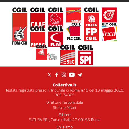
Collettiva.it
Testata registrata presso il Tribunale di Roma, n.41 del 13 maggio 2020.
ROC 34305
Direttore responsabile
Stefano Milani
Editore
FUTURA SRL, Corso d’Italia 27 00198 Roma
Chi siamo