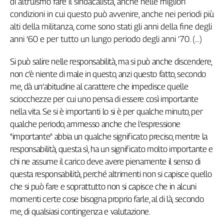
di altruismo fare il sindacalista, anche nelle migliori
Genova,
condizioni in cui questo può avvenire, anche nei periodi più
il
alti della militanza, come sono stati gli anni della fine degli
sangue
anni ’60 e per tutto un lungo periodo degli anni ’70. (...)
della
ragione
Si può salire nelle responsabilità, ma si può anche discendere,
120
non c’è niente di male in questo, anzi questo fatto, secondo
anni
me, dà un’abitudine al carattere che impedisce quelle
Cgil
sciocchezze per cui uno pensa di essere così importante
Collettiva
Academy
nella vita. Se si è importanti lo si è per qualche minuto, per
qualche periodo, ammesso anche che l’espressione
Collettiva
"importante" abbia un qualche significato preciso, mentre la
Play
responsabilità, questa sì, ha un significato molto importante e
Rubriche
chi ne assume il carico deve avere pienamente il senso di
Collettiva
questa responsabilità, perché altrimenti non si capisce quello
Talk
che si può fare e soprattutto non si capisce che in alcuni
La
momenti certe cose bisogna proprio farle, al di là, secondo
settimana
me, di qualsiasi contingenza e valutazione.
Collettiva