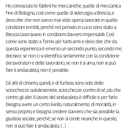
Girasoli
Ho conosciuto le fabbriche meccaniche, quelle di meccanica
Il
fine di Bologna, così come quelle di siderurgia a Brescia, e
Sassolino
devo dire che non avevo mai visto operai lavorare in quelle
Linea
condizioni terribili, perché nel periodo in cui io sono stato a
Economica
Brescia lavoravano in condizioni davvero impensabili. Così
Tech
come sono stato a Torino per tanti anni e devo dire che da
It
Easy
questa esperienza è emerso un secondo punto, secondo me,
decisivo: se non ci si identifica seriamente con la condizione
Inserti
dei lavoratori e delle lavoratrici, se non li si ama, non si può
Idea
fare il sindacalista, non è possibile.
Diffusa
Gli atti di cinismo, quindi, o di furbizia sono solo delle
InFlai
sciocchezze autolesioniste, sciocchezze contro di sé, più che
Le
contro gli altri. Il lavoro del sindacalista è difficile e per farlo
trasmissioni
bisogna avere un certo livello, naturalmente, di moralità, in
tv
senso proprio, e bisogna credere davvero che sia possibile la
Work
giustizia sociale, perché, se non si crede neanche in questo,
in
non si può fare il sindacalista. (...)
Progress