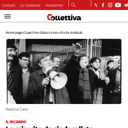
Contatti
La redazione
Newsletter
Video
Podcast
Home page
>
Copertine
>
Italia
>
La mia vita da sindacali...
Dirette
Longform
Copertine
Economia
Lavoro
Ambiente
Diritti
Welfare
Italia
Internazionale
Roberto Canò
Culture
Categorie
IL RICORDO