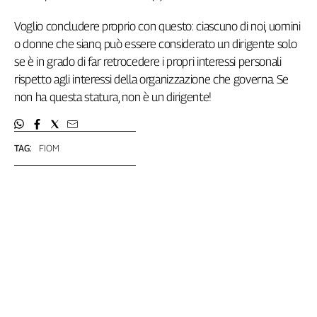
L'Italia
Voglio concludere proprio con questo: ciascuno di noi, uomini
nel
o donne che siano, può essere considerato un dirigente solo
Lavoro
se è in grado di far retrocedere i propri interessi personali
Territori
rispetto agli interessi della organizzazione che governa. Se
non ha questa statura, non è un dirigente!
Abruzzo-
Molise
Alto
Adige
TAG:
FIOM
Basilicata
Calabria
Campania
Emilia-
Romagna
Friuli
Venezia
Giulia
Lazio