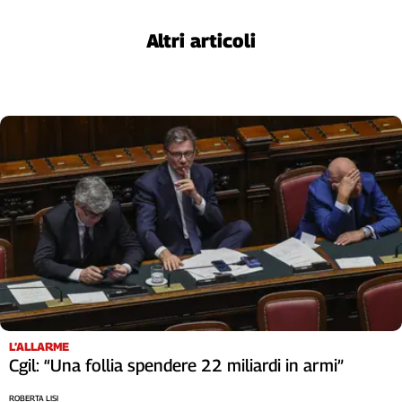
Liguria
Lombardia
Altri articoli
Marche
Piemonte
Puglia
Sardegna
Sicilia
Toscana
Trentino
Umbria
Valle
D'Aosta
Veneto
Archivio
Storico
L’ALLARME
1955-
Cgil: “Una follia spendere 22 miliardi in armi”
2014
ROBERTA LISI