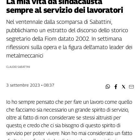
La mia vita da sindacalista
Filcams
sempre al servizio dei lavoratori
Filctem
Fillea
Nel ventennale dalla scomparsa di Sabattini,
Filt
pubblichiamo un estratto del discorso dello storico
Fiom
segretario della Fiom datato 2002. In settimana
Fisac
riflessioni sulla opera e la figura dell'amato leader dei
Flai
metalmeccanici
Flc
CLAUDIO SABATTINI
Fp
Nidil
Slc
3 settembre 2023 • 08:37
Spi
Inca
Io ho sempre pensato che per fare un lavoro come quello
che facciamo sia necessario un grande spirito di servizio,
Caaf
oltre al fatto di non considerare se stessi altruisti per
Speciali
questo, e credo che ci sia bisogno di questo spirito di
servizio per poter vivere. Non ho mai considerato un fatto
G8
di