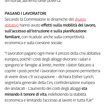
territoriali, aumento delle povertà”.
L'Italia
nel
PAGANO I LAVORATORI
Lavoro
Secondo la Commissione le dinamiche del
disagio
abitativo
hanno avuto
effetti sulla mobilità del lavoro,
Territori
sull’accesso all’istruzione e sulla pianificazione
Abruzzo-
familiare,
con ricadute anche sulla competitività
Molise
economica e sulla coesione sociale.
Alto
Adige
"I lavoratori pagano ogni mese il prezzo della crisi abitativa
Basilicata
europea, poiché i costi degli alloggi divorano i salari e
Calabria
spingono le famiglie al limite, mentre i datori faticano a
Campania
coprire i posti perché i lavoratori non possono permettersi
Emilia-
di vivere dove c'è occupazione – dichiara Esther Lynch,
Romagna
segretaria generale della Ces, confederazione europea
Friuli
dei sindacati -. L'aumento dei costi degli alloggi
sta
Venezia
minando il tenore di vita
, indebolendo la stabilità
Giulia
economica e limitando l'accesso al lavoro in tutta l'Ue”.
Lazio