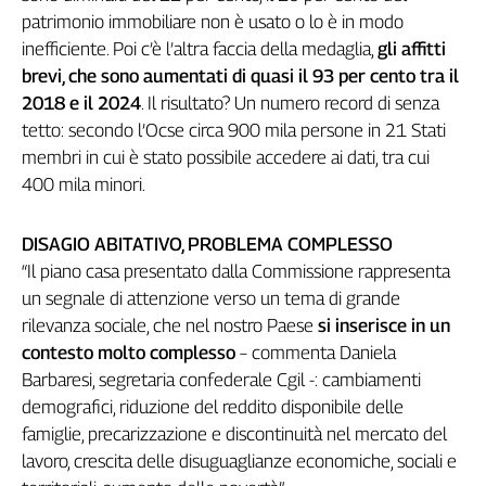
Girasoli
patrimonio immobiliare non è usato o lo è in modo
Il
inefficiente. Poi c’è l’altra faccia della medaglia,
gli affitti
Sassolino
brevi, che sono aumentati di quasi il 93 per cento tra il
Linea
2018 e il 2024
. Il risultato? Un numero record di senza
Economica
tetto: secondo l’Ocse circa 900 mila persone in 21 Stati
Tech
membri in cui è stato possibile accedere ai dati, tra cui
It
Easy
400 mila minori.
Inserti
DISAGIO ABITATIVO, PROBLEMA COMPLESSO
Idea
“Il piano casa presentato dalla Commissione rappresenta
Diffusa
un segnale di attenzione verso un tema di grande
InFlai
rilevanza sociale, che nel nostro Paese
si inserisce in un
contesto molto complesso
– commenta Daniela
Le
Barbaresi, segretaria confederale Cgil -: cambiamenti
trasmissioni
tv
demografici, riduzione del reddito disponibile delle
famiglie, precarizzazione e discontinuità nel mercato del
Work
in
lavoro, crescita delle disuguaglianze economiche, sociali e
Progress