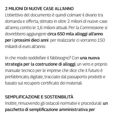
Liguria
Lombardia
2 MILIONI DI NUOVE CASE ALL’ANNO
Marche
L’obiettivo del documento è quindi colmare il divario tra
domanda e offerta, stimato in oltre 2 milioni di nuove case
Piemonte
all’anno, contro le 1,6 milioni attuali. Per la Commissione si
Puglia
dovrebbero aggiungere
circa 650 mila alloggi all'anno
Sardegna
per i prossimi dieci anni
: per realizzarle ci vorranno 150
Sicilia
miliardi di euro all’anno.
Toscana
Trentino
In che modo soddisfare il fabbisogno? Con
una nuova
Umbria
strategia per la costruzione di alloggi
, un vero e proprio
Valle
manuale tecnico per le imprese che dice che il futuro è
D'Aosta
prefabbricato, digitale, tracciato dal passaporto prodotti e
Veneto
basato sul recupero certificato dei materiali.
Archivio
Storico
SEMPLIFICAZIONE E SOSTENIBILITÀ
1955-
2014
Inoltre, rimuovendo gli ostacoli normativi e procedurali:
un
pacchetto di semplificazione amministrativa per