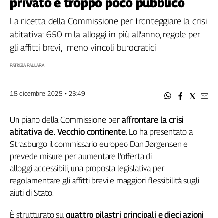
privato e troppo poco pubblico
Filcams
Filctem
La ricetta della Commissione per fronteggiare la crisi
Fillea
abitativa: 650 mila alloggi in più all'anno, regole per
Filt
gli affitti brevi, meno vincoli burocratici
Fiom
PATRIZIA PALLARA
Fisac
Flai
18 dicembre 2025 • 23:49
Flc
Fp
Un piano della Commissione per
affrontare la crisi
Nidil
abitativa del Vecchio continente.
Lo ha presentato a
Slc
Strasburgo il commissario europeo Dan Jørgensen e
Spi
prevede misure per aumentare l’offerta di
Inca
alloggi accessibili, una proposta legislativa per
Caaf
regolamentare gli affitti brevi e maggiori flessibilità sugli
Speciali
aiuti di Stato.
G8
È strutturato su
quattro pilastri principali e dieci azioni
di