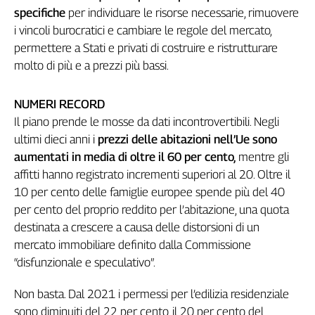
specifiche
per individuare le risorse necessarie, rimuovere
Genova,
i vincoli burocratici e cambiare le regole del mercato,
il
sangue
permettere a Stati e privati di costruire e ristrutturare
della
molto di più e a prezzi più bassi.
ragione
120
NUMERI RECORD
anni
Il piano prende le mosse da dati incontrovertibili. Negli
Cgil
ultimi dieci anni i
prezzi delle abitazioni nell’Ue sono
Collettiva
Academy
aumentati in media di oltre il 60 per cento,
mentre gli
affitti hanno registrato incrementi superiori al 20. Oltre il
Collettiva
10 per cento delle famiglie europee spende più del 40
Play
per cento del proprio reddito per l’abitazione, una quota
Rubriche
destinata a crescere a causa delle distorsioni di un
Collettiva
mercato immobiliare definito dalla Commissione
Talk
“disfunzionale e speculativo”.
La
settimana
Non basta. Dal 2021 i permessi per l’edilizia residenziale
Collettiva
sono diminuiti del 22 per cento, il 20 per cento del