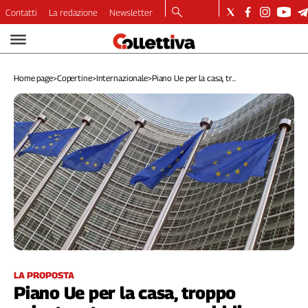
Contatti
La redazione
Newsletter
Video
Podcast
Home page
>
Copertine
>
Internazionale
>
Piano Ue per la casa, tr...
Dirette
Longform
Copertine
Economia
Lavoro
Ambiente
Diritti
Welfare
Italia
Internazionale
Culture
LA PROPOSTA
Piano Ue per la casa, troppo
Categorie