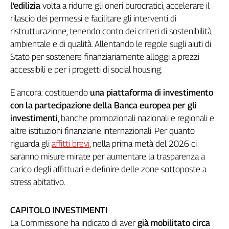
l’edilizia
volta a ridurre gli oneri burocratici, accelerare il
Cerca
rilascio dei permessi e facilitare gli interventi di
ristrutturazione, tenendo conto dei criteri di sostenibilità
ambientale e di qualità. Allentando le regole sugli aiuti di
Contatti
Stato per sostenere finanziariamente alloggi a prezzi
accessibili e per i progetti di social housing.
La
redazione
E ancora: costituendo
una piattaforma di investimento
con la partecipazione della Banca europea per gli
Newsletter
investimenti
, banche promozionali nazionali e regionali e
altre istituzioni finanziarie internazionali. Per quanto
riguarda gli
affitti brevi
, nella prima metà del 2026 ci
Social
saranno misure mirate per aumentare la trasparenza a
carico degli affittuari e definire delle zone sottoposte a
stress abitativo.
CAPITOLO INVESTIMENTI
La Commissione ha indicato di aver
già mobilitato circa