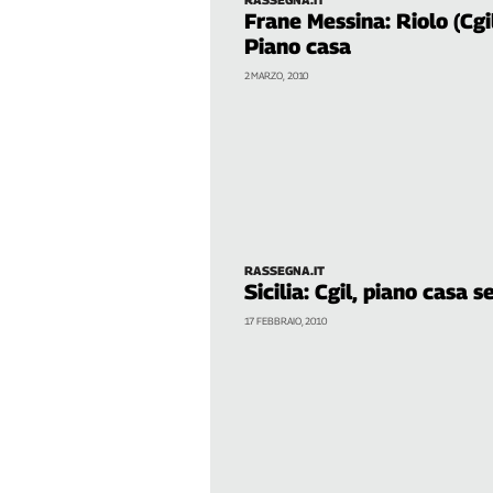
Liguria
Frane Messina: Riolo (Cgi
Lombardia
Piano casa
Marche
2 MARZO, 2010
Piemonte
Puglia
Sardegna
Sicilia
Toscana
Trentino
Umbria
RASSEGNA.IT
Sicilia: Cgil, piano casa 
Valle
D'Aosta
17 FEBBRAIO, 2010
Veneto
Archivio
Storico
1955-
2014