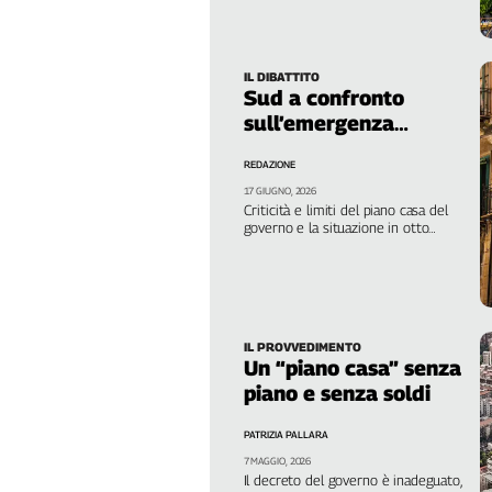
Camera
Filcams
Filctem
Fillea
IL DIBATTITO
Sud a confronto
Filt
sull’emergenza
Fiom
abitativa
Fisac
REDAZIONE
Flai
17 GIUGNO, 2026
Criticità e limiti del piano casa del
Flc
governo e la situazione in otto
Fp
regioni del Mezzogiorno nell’iniziativa
del Sunia a Palermo il 19 giugno
Nidil
Slc
Spi
IL PROVVEDIMENTO
Inca
Un “piano casa” senza
Caaf
piano e senza soldi
Speciali
PATRIZIA PALLARA
7 MAGGIO, 2026
G8
Il decreto del governo è inadeguato,
di