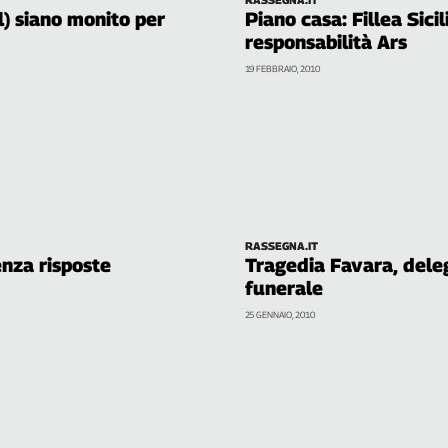
l) siano monito per
Piano casa: Fillea Sicil
responsabilità Ars
19 FEBBRAIO, 2010
RASSEGNA.IT
senza risposte
Tragedia Favara, dele
funerale
25 GENNAIO, 2010