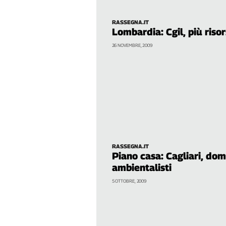
Cerca
RASSEGNA.IT
Lombardia: Cgil, più riso
Contatti
26 NOVEMBRE, 2009
La
redazione
Newsletter
Social
RASSEGNA.IT
Piano casa: Cagliari, dom
ambientalisti
5 OTTOBRE, 2009