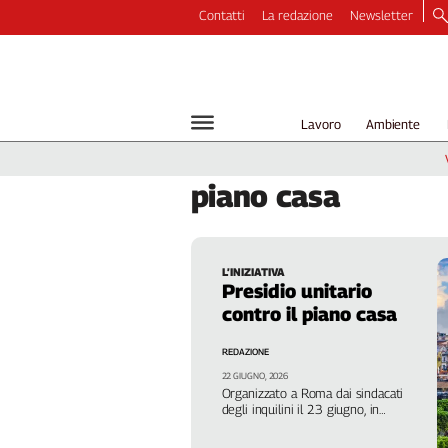
Contatti
La redazione
Newsletter
Video
Podcast
Dirette
Lavoro
Ambiente
Longform
Copertine
piano
casa
Economia
Lavoro
Ambiente
L’INIZIATIVA
Diritti
Presidio unitario
Welfare
contro il piano casa
Italia
REDAZIONE
Internazionale
22 GIUGNO, 2026
Culture
Organizzato a Roma dai sindacati
degli inquilini il 23 giugno, in
Categorie
concomitanza con i lavori di
conversione in legge del decreto alla