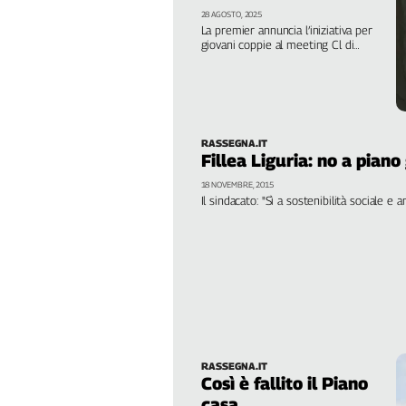
calmierati”
Girasoli
28 AGOSTO, 2025
Il
La premier annuncia l’iniziativa per
giovani coppie al meeting Cl di
Sassolino
Rimini. Ma, per il
Linea
sindacato, senza sostegno agli
inquilini resta un sogno irrealizzabile
Economica
Tech
It
RASSEGNA.IT
Easy
Fillea Liguria: no a piano
18 NOVEMBRE, 2015
Inserti
Il sindacato: "Sì a sostenibilità sociale e 
Idea
Diffusa
InFlai
Le
trasmissioni
tv
Work
RASSEGNA.IT
Così è fallito il Piano
in
Progress
casa