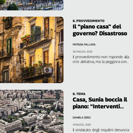
all’emergenza abitativa
IL PROVVEDIMENTO
Il “piano casa” del
governo? Disastroso
PATRIZIA PALLARA
26 MAGGIO, 2026
Il provvedimento non risponde alla
crisi abitativa, ma la peggiora con
misure che svendono il patrimonio
pubblico. La denuncia di Cgil, Fillea e
Sunia
IL TEMA
Casa, Sunia boccia il
piano: “Interventi
insufficienti”
DANIELA ZERO
4 MAGGIO, 2026
Il sindacato degli inquilini denuncia