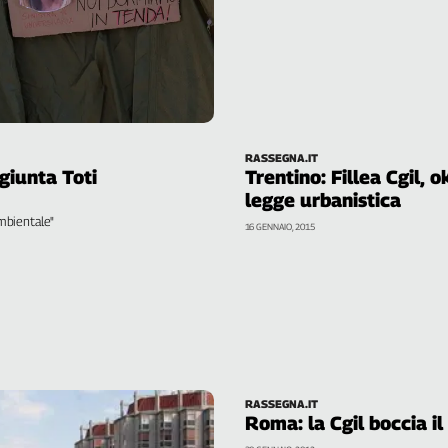
RASSEGNA.IT
 giunta Toti
Trentino: Fillea Cgil, 
legge urbanistica
ambientale"
16 GENNAIO, 2015
RASSEGNA.IT
Roma: la Cgil boccia i