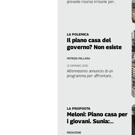
prevede risorse irrisorie per
Genova,
riqualificare gli alloggi pubblici e la
vendita del patrimonio per fare cassa
il
sangue
della
ragione
LA POLEMICA
Il piano casa del
120
anni
governo? Non esiste
Cgil
PATRIZIA PALLARA
Collettiva
Academy
21 GENNAIO, 2026
All’ennesimo annuncio di un
programma per affrontare
Collettiva
l’emergenza abitativa in Italia non è
Play
seguito nulla. Barbaresi, Cgil: “Poco
chiaro e inadeguato”
Rubriche
Collettiva
Talk
LA PROPOSTA
Meloni: Piano casa per
La
i giovani. Sunia:
settimana
“Servono affitti
Collettiva
REDAZIONE