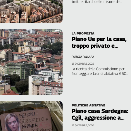
limiti e ritardi delle misure del
governo: poche risorse, sfratti
accelerati e scarso coinvolgimento
sociale
LA PROPOSTA
Piano Ue per la casa,
troppo privato e
troppo poco pubblico
PATRIZIA PALLARA
18 DICEMBRE, 2025
La ricetta della Commissione per
fronteggiare la crisi abitativa: 650
mila alloggi in più all'anno, regole per
gli affitti brevi, meno vincoli
burocratici
POLITICHE ABITATIVE
Piano casa Sardegna:
Cgil, aggressione a
territorio
12 DICEMBRE, 2020