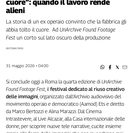
cuore”: quando il lavoro rende
Filcams
alieni
Filctem
Fillea
La storia di un ex operaio convinto che la fabbrica gli
Filt
abbia tolto il cuore. Ad
UnArchive Found Footage
Fiom
Fest
un corto sul lato oscuro della produzione
Fisac
ANTONIA FAMA
Flai
Flc
Fp
31 maggio 2026 • 04:00
Nidil
Slc
Si conclude oggi a Roma la quarta edizione di
UnArchive
Spi
Found Footage Fest
, il
festival dedicato al riuso creativo
delle immagini
, organizzato dall’Archivio audiovisivo del
Inca
movimento operaio e democratico (Aamod) Ets e diretto
Caaf
da Marco Bertozzi e Alina Marazzi. Dal Cinema
Speciali
Intrastevere, al Live Alcazar, alla Casa internazionale delle
donne, per scoprire nuove tele narrative, cucite insieme
G8
di