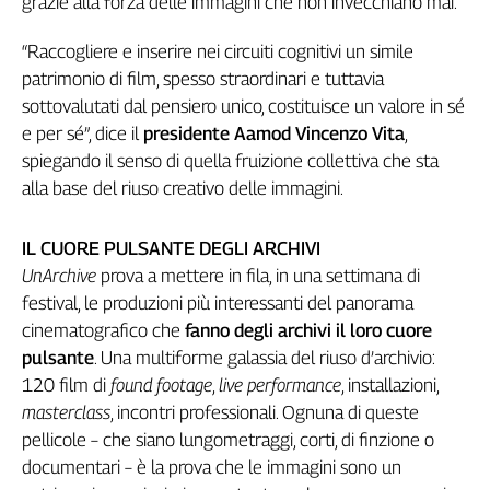
grazie alla forza delle immagini che non invecchiano mai.
Genova,
il
“Raccogliere e inserire nei circuiti cognitivi un simile
sangue
patrimonio di film, spesso straordinari e tuttavia
della
sottovalutati dal pensiero unico, costituisce un valore in sé
ragione
e per sé”, dice il
presidente Aamod Vincenzo Vita
,
120
spiegando il senso di quella fruizione collettiva che sta
anni
alla base del riuso creativo delle immagini.
Cgil
Collettiva
Academy
IL CUORE PULSANTE DEGLI ARCHIVI
UnArchive
prova a mettere in fila, in una settimana di
Collettiva
festival, le produzioni più interessanti del panorama
Play
cinematografico che
fanno degli archivi il loro cuore
Rubriche
pulsante
. Una multiforme galassia del riuso d’archivio:
Collettiva
120 film di
found footage
,
live performance
, installazioni,
Talk
masterclass
, incontri professionali. Ognuna di queste
La
pellicole – che siano lungometraggi, corti, di finzione o
settimana
documentari – è la prova che le immagini sono un
Collettiva