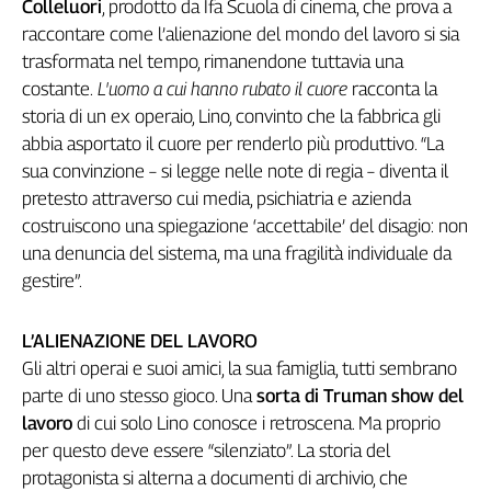
Colleluori
, prodotto da Ifa Scuola di cinema, che prova a
L'Italia
raccontare come l’alienazione del mondo del lavoro si sia
nel
trasformata nel tempo, rimanendone tuttavia una
Lavoro
costante.
L'uomo a cui hanno rubato il cuore
racconta la
storia di un ex operaio, Lino, convinto che la fabbrica gli
Territori
abbia asportato il cuore per renderlo più produttivo. “La
Abruzzo-
sua convinzione – si legge nelle note di regia – diventa il
Molise
pretesto attraverso cui media, psichiatria e azienda
Alto
costruiscono una spiegazione ‘accettabile’ del disagio: non
Adige
una denuncia del sistema, ma una fragilità individuale da
Basilicata
gestire”.
Calabria
Campania
L’ALIENAZIONE DEL LAVORO
Emilia-
Romagna
Gli altri operai e suoi amici, la sua famiglia, tutti sembrano
Friuli
parte di uno stesso gioco. Una
sorta di Truman show del
Venezia
lavoro
di cui solo Lino conosce i retroscena. Ma proprio
Giulia
per questo deve essere “silenziato”. La storia del
Lazio
protagonista si alterna a documenti di archivio, che