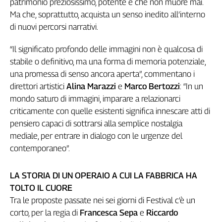
patrimonio preziosissimo, potente e che non muore mai.
Girasoli
Ma che, soprattutto, acquista un senso inedito all’interno
Il
Sassolino
di nuovi percorsi narrativi.
Linea
“Il significato profondo delle immagini non è qualcosa di
Economica
stabile o definitivo, ma una forma di memoria potenziale,
Tech
It
una promessa di senso ancora aperta”, commentano i
Easy
direttori artistici
Alina Marazzi
e
Marco Bertozzi
: “In un
mondo saturo di immagini, imparare a relazionarci
Inserti
criticamente con quelle esistenti significa innescare atti di
Idea
pensiero capaci di sottrarsi alla semplice nostalgia
Diffusa
mediale, per entrare in dialogo con le urgenze del
InFlai
contemporaneo”.
Le
trasmissioni
LA STORIA DI UN OPERAIO A CUI LA FABBRICA HA
tv
TOLTO IL CUORE
Work
Tra le proposte passate nei sei giorni di Festival c’è un
in
corto, per la regia di
Francesca Sepa
e
Riccardo
Progress