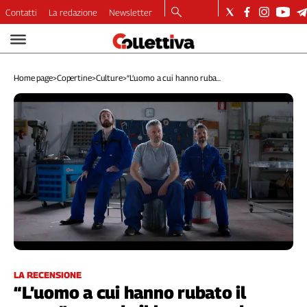
Contatti
La redazione
Newsletter
Video
Podcast
Home page
>
Copertine
>
Culture
>
“L’uomo a cui hanno ruba...
Dirette
Longform
Copertine
Economia
Lavoro
Ambiente
Diritti
Welfare
Italia
Internazionale
Culture
LA RECENSIONE
“L’uomo a cui hanno rubato il
Categorie