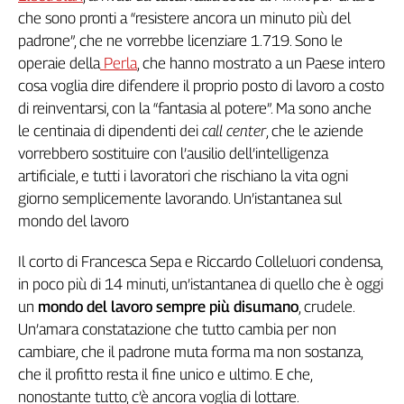
che sono pronti a “resistere ancora un minuto più del
Cerca
padrone”, che ne vorrebbe licenziare 1.719. Sono le
operaie della
Perla
, che hanno mostrato a un Paese intero
Contatti
cosa voglia dire difendere il proprio posto di lavoro a costo
di reinventarsi, con la “fantasia al potere”. Ma sono anche
La
le centinaia di dipendenti dei
call center
, che le aziende
vorrebbero sostituire con l’ausilio dell’intelligenza
redazione
artificiale, e tutti i lavoratori che rischiano la vita ogni
giorno semplicemente lavorando. Un’istantanea sul
Newsletter
mondo del lavoro
Social
Il corto di Francesca Sepa e Riccardo Colleluori condensa,
in poco più di 14 minuti, un’istantanea di quello che è oggi
un
mondo del lavoro sempre più disumano
, crudele.
Un’amara constatazione che tutto cambia per non
cambiare, che il padrone muta forma ma non sostanza,
che il profitto resta il fine unico e ultimo. E che,
nonostante tutto, c’è ancora voglia di lottare.