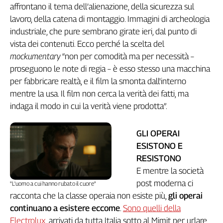
Liguria
affrontano il tema dell’alienazione, della sicurezza sul
Lombardia
lavoro, della catena di montaggio. Immagini di archeologia
Marche
industriale, che pure sembrano girate ieri, dal punto di
Piemonte
vista dei contenuti. Ecco perché la scelta del
Puglia
mockumentary
“non per comodità ma per necessità –
Sardegna
proseguono le note di regia – è esso stesso una macchina
Sicilia
per fabbricare realtà, e il film la smonta dall'interno
mentre la usa. Il film non cerca la verità dei fatti, ma
Toscana
indaga il modo in cui la verità viene prodotta”.
Trentino
Umbria
Valle
GLI OPERAI
D'Aosta
ESISTONO E
Veneto
RESISTONO
E mentre la società
Archivio
post moderna ci
"L'uomo a cui hanno rubato il cuore"
Storico
1955-
racconta che la classe operaia non esiste più,
gli operai
2014
continuano a esistere eccome
.
Sono quelli della
Electrolux
, arrivati da tutta Italia sotto al Mimit per urlare