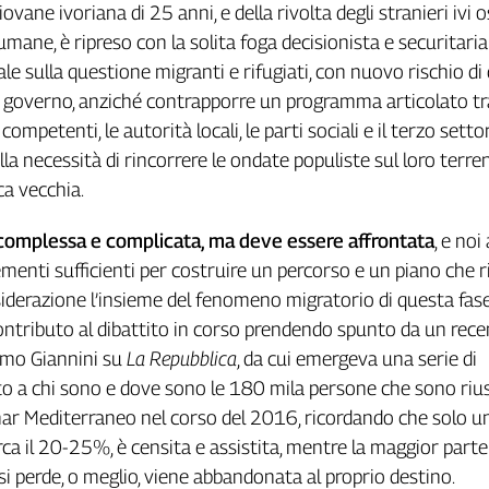
iovane ivoriana di 25 anni, e della rivolta degli stranieri ivi o
umane, è ripreso con la solita foga decisionista e securitaria 
le sulla questione migranti e rifugiati, con nuovo rischio di
 il governo, anziché contrapporre un programma articolato tr
competenti, le autorità locali, le parti sociali e il terzo settor
la necessità di rincorrere le ondate populiste sul loro terr
ca vecchia.
complessa
e
complicata,
ma
deve
essere
affrontata
, e no
menti sufficienti per costruire un percorso e un piano che r
iderazione l’insieme del fenomeno migratorio di questa fase
ontributo al dibattito in corso prendendo spunto da un rec
imo Giannini su
La
Repubblica
, da cui emergeva una serie di
o a chi sono e dove sono le 180 mila persone che sono rius
mar Mediterraneo nel corso del 2016, ricordando che solo u
rca il 20-25%, è censita e assistita, mentre la maggior parte
i perde, o meglio, viene abbandonata al proprio destino.