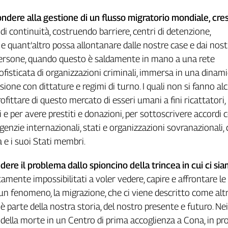
ondere
alla
gestione
di
un
flusso
migratorio
mondiale,
cre
di continuità, costruendo barriere, centri di detenzione,
 e quant’altro possa allontanare dalle nostre case e dai nost
persone, quando questo è saldamente in mano a una rete
ofisticata di organizzazioni criminali, immersa in una dinam
sione con dittature e regimi di turno. I quali non si fanno a
ofittare di questo mercato di esseri umani a fini ricattatori,
i e per avere prestiti e donazioni, per sottoscrivere accordi 
agenzie internazionali, stati e organizzazioni sovranazionali
 e i suoi Stati membri.
dere
il
problema
dallo
spioncino
della
trincea
in
cui
ci
sia
tamente impossibilitati a voler vedere, capire e affrontare le
 un fenomeno, la migrazione, che ci viene descritto come altr
è parte della nostra storia, del nostro presente e futuro. Nei
o della morte in un Centro di prima accoglienza a Cona, in pro