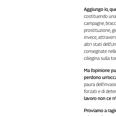
Liguria
Lombardia
Aggiungo
io,
qu
Marche
costituendo una 
Piemonte
campagne, braccia
Puglia
prostituzione, gi
Sardegna
invece, attravers
Sicilia
altri stati dell
Toscana
consegnate nelle
Trentino
ciliegina sulla t
Umbria
Valle
Ma
l
’opinione
pu
D'Aosta
perdono
un
’occ
Veneto
paura dell’invasi
forzati e di dete
Archivio
Storico
lavoro
non
ce
n
1955-
2014
Proviamo
a
ragi