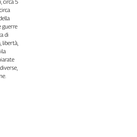
, circa 5
circa
della
e guerre
za di
 libertà,
ila
hiarate
diverse,
ne.