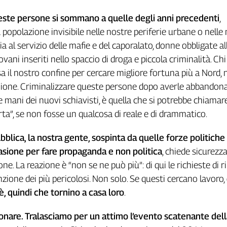
este
persone
si
sommano
a
quelle
degli
anni
precedenti
,
popolazione invisibile nelle nostre periferie urbane o nelle
 al servizio delle mafie e del caporalato, donne obbligate al
ovani inseriti nello spaccio di droga e piccola criminalità. Chi
a il nostro confine per cercare migliore fortuna più a Nord, 
’Unione. Criminalizzare queste persone dopo averle abbandon
 mani dei nuovi schiavisti, è quella che si potrebbe chiamare
orta”, se non fosse un qualcosa di reale e di drammatico.
bblica,
la
nostra
gente,
sospinta
da
quelle
forze
politiche
asione
per
fare
propaganda
e
non
politica
, chiede sicurezza
one. La reazione è “non se ne può più”: di qui le richieste di 
nzione dei più pericolosi. Non solo. Se questi cercano lavoro,
’è,
quindi
che
tornino
a
casa
loro
.
onare. Tralasciamo
per
un
attimo
l
’evento
scatenante
dell