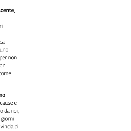
scente
,
ri
ica
lcuno
 per non
con
, come
mo
 cause e
o da noi,
 giorni
vincia di