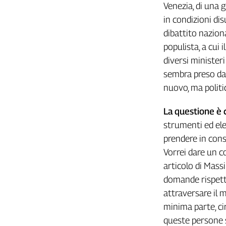
Venezia, di una g
L'Italia
in condizioni dis
nel
Lavoro
dibattito naziona
populista, a cui
Territori
diversi ministeri 
Abruzzo-
sembra preso dal
Molise
nuovo, ma politi
Alto
Adige
La
questione
è
Basilicata
strumenti ed ele
Calabria
prendere in cons
Campania
Vorrei dare un c
Emilia-
articolo di Mass
Romagna
domande rispett
Friuli
Venezia
attraversare il 
Giulia
minima parte, ci
Lazio
queste persone s