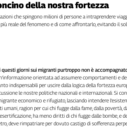
ioncino della nostra fortezza
zioni che spingono milioni di persone a intraprendere viaggi 
più reale del fenomeno e di come affrontarlo, evitando il so
i
questi
giorni
sui
migranti
purtroppo
non
è
accompagnat
n’informazione orientata ad assumere comportamenti e dec
uanto indispensabili per uscire dalla logica della fortezza euro
ussione le nostre politiche nazionali e internazionali. Si co
migrante economico e rifugiato, lasciando intendere l’esisten
tti umani, ragion per cui chi fugge dalla fame, dalla povertà, d
desertificazione, ha meno diritti di chi fugge dalle bombe, e d
tro, deve rimpatriare per dovuto castigo di sofferenza perp