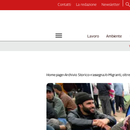
Contatti
La redazione
Newsletter
Video
Podcast
Dirette
Lavoro
Ambiente
Longform
Copertine
Economia
Lavoro
Ambiente
Home page
>
Archivio Storico
>
rassegna.it
>
Migranti, oltre 
Diritti
Welfare
Italia
Internazionale
Culture
Categorie