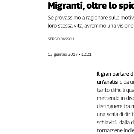
Migranti, oltre lo sp
Genova,
il
Se provassimo a ragionare sulle motiva
sangue
loro stessa vita, avremmo una visione 
della
ragione
SERGIO BASSOLI
120
anni
Cgil
13 gennaio 2017 • 12:21
Collettiva
Academy
Il
gran
parlare
d
Collettiva
un
’analisi
e da u
Play
tanto difficili q
Rubriche
mettendo in disc
Collettiva
distinguere tra 
Talk
una scala di diri
La
settimana
schiavitù, dalla 
Collettiva
tornarsene indie