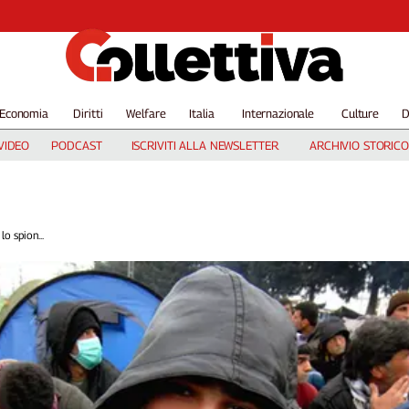
Economia
Diritti
Welfare
Italia
Internazionale
Culture
D
VIDEO
PODCAST
ISCRIVITI ALLA NEWSLETTER
ARCHIVIO STORICO
lo spion...