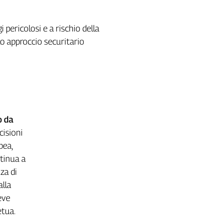
pericolosi e a rischio della
lo approccio securitario
o
da
isioni
pea,
ntinua a
za di
alla
eve
etua.