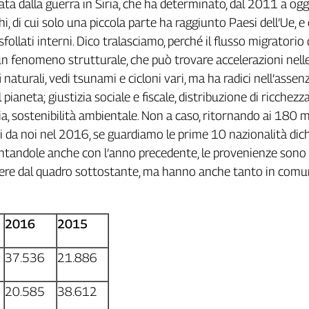
ata dalla guerra in Siria, che ha determinato, dal 2011 a oggi
hi, di cui solo una piccola parte ha raggiunto Paesi dell’Ue, e 
 sfollati interni. Dico tralasciamo, perché il flusso migratorio 
n fenomeno strutturale, che può trovare accelerazioni nell
i naturali, vedi tsunami e cicloni vari, ma ha radici nell’assen
pianeta; giustizia sociale e fiscale, distribuzione di ricchezza,
zia, sostenibilità ambientale. Non a caso, ritornando ai 180 m
i da noi nel 2016, se guardiamo le prime 10 nazionalità dic
rontandole anche con l’anno precedente, le provenienze sono 
ere dal quadro sottostante, ma hanno anche tanto in comu
2016
2015
37.536
21.886
20.585
38.612