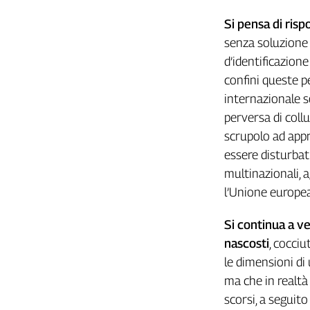
Girasoli
Il
Si
pensa
di
risp
Sassolino
senza soluzione 
Linea
d’identificazione
Economica
confini queste 
Tech
internazionale s
It
Easy
perversa di collu
scrupolo ad appr
Inserti
essere disturbat
Idea
multinazionali, 
Diffusa
l’Unione europea
InFlai
Si
continua
a
ve
Le
trasmissioni
nascosti
, cocciu
tv
le dimensioni di
Work
ma che in realtà 
in
scorsi, a seguit
Progress