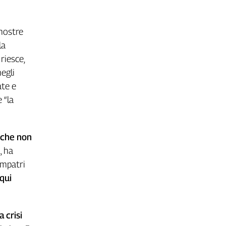
 nostre
la
 riesce,
negli
ate e
 “la
che
non
, ha
rimpatri
qui
a
crisi