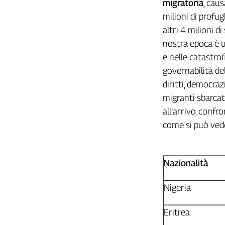
migratoria
, caus
Cerca
milioni di profug
altri 4 milioni di
nostra epoca è u
Contatti
e nelle catastrof
governabilità del 
La
diritti, democra
redazione
migranti sbarcat
all’arrivo, conf
Newsletter
come si può ved
Social
Nazionalità
Nigeria
Eritrea