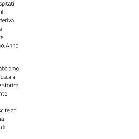
spitati
il
 deriva
a i
e,
eno. Anno
i abbiamo
iesca a
 storica.
ente
cite ad
na
 di