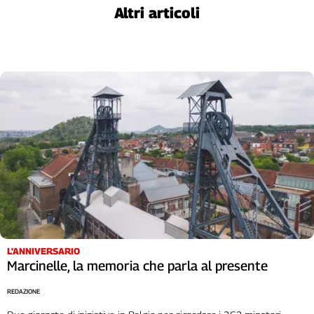
Altri articoli
L'Italia
nel
Lavoro
Territori
Abruzzo-
Molise
Alto
Adige
Basilicata
Calabria
Campania
Emilia-
Romagna
L'ANNIVERSARIO
Friuli
Marcinelle, la memoria che parla al presente
Venezia
Giulia
REDAZIONE
Lazio