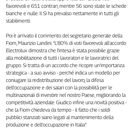
favorevoli e 651 contrari, mentre 56 sono state le schede
Genova,
il
bianche e nulle. Il Sì ha prevalso nettamente in tutti gli
sangue
stabilimenti.
della
ragione
Poi è arrivato il commento del segretario generale della
120
Fiom, Maurizio Landini. “L'80% di voti favorevoli all'accordo
anni
Electrolux dimostra che l'intesa è stata possibile grazie
Cgil
alla mobilitazione di tutti i lavoratori e le lavoratrici del
Collettiva
gruppo. Si tratta di un accordo che ricopre un'importanza
Academy
strategica - a suo avviso - perché indica un modello per
Collettiva
coniugare la redistribuzione del lavoro, la difesa
Play
dell'occupazione e dei salari con la possibilità per le
Rubriche
multinazionali di investire nel nostro Paese, migliorando la
Collettiva
competitività aziendale. Giudico infine una novità positiva -
Talk
che la Fiom chiedeva da tempo - il fatto che i soldi
La
pubblici stanziati siano legati al mantenimento della
settimana
produzione e dell'occupazione in Italia”.
Collettiva