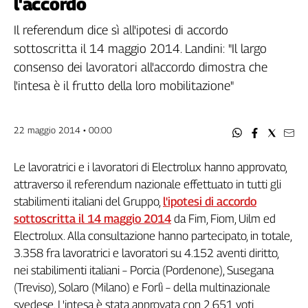
l'accordo
Filcams
Filctem
Il referendum dice sì all'ipotesi di accordo
Fillea
sottoscritta il 14 maggio 2014. Landini: "Il largo
Filt
consenso dei lavoratori all'accordo dimostra che
Fiom
l'intesa è il frutto della loro mobilitazione"
Fisac
Flai
22 maggio 2014 • 00:00
Flc
Fp
Le lavoratrici e i lavoratori di Electrolux hanno approvato,
Nidil
attraverso il referendum nazionale effettuato in tutti gli
Slc
stabilimenti italiani del Gruppo,
l'ipotesi di accordo
Spi
sottoscritta il 14 maggio 2014
da Fim, Fiom, Uilm ed
Inca
Electrolux. Alla consultazione hanno partecipato, in totale,
Caaf
3.358 fra lavoratrici e lavoratori su 4.152 aventi diritto,
nei stabilimenti italiani – Porcia (Pordenone), Susegana
Speciali
(Treviso), Solaro (Milano) e Forlì – della multinazionale
G8
svedese. L'intesa è stata approvata con 2.651 voti
di