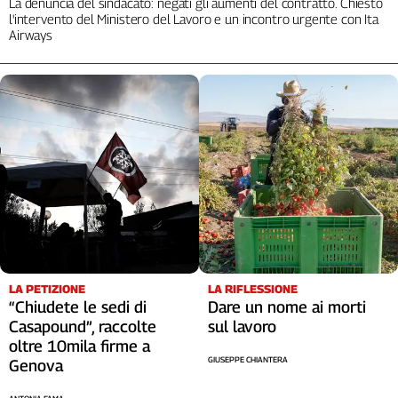
La denuncia del sindacato: negati gli aumenti del contratto. Chiesto
Cerca
l'intervento del Ministero del Lavoro e un incontro urgente con Ita
Airways
Contatti
La
redazione
Newsletter
Social
LA RIFLESSIONE
LA PETIZIONE
Dare un nome ai morti
“Chiudete le sedi di
sul lavoro
Casapound”, raccolte
oltre 10mila firme a
GIUSEPPE CHIANTERA
Genova