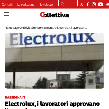
Contatti
La redazione
Newsletter
Video
Podcast
Home page
>
Archivio Storico
>
rassegna.it
>
Electrolux, i lavoratori...
Dirette
Longform
Copertine
Economia
Lavoro
Ambiente
Diritti
Welfare
Italia
Internazionale
Culture
RASSEGNA.IT
Electrolux, i lavoratori approvano
Categorie