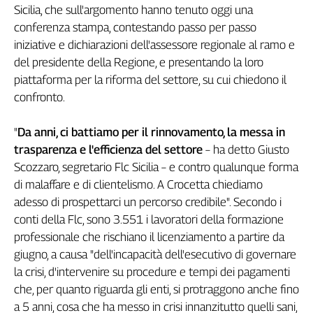
Sicilia, che sull'argomento hanno tenuto oggi una
Filcams
conferenza stampa, contestando passo per passo
Filctem
iniziative e dichiarazioni dell'assessore regionale al ramo e
Fillea
del presidente della Regione, e presentando la loro
Filt
piattaforma per la riforma del settore, su cui chiedono il
Fiom
confronto.
Fisac
Flai
"
Da anni, ci battiamo per il rinnovamento, la messa in
Flc
trasparenza e l'efficienza del settore
– ha detto Giusto
Fp
Scozzaro, segretario Flc Sicilia – e contro qualunque forma
Nidil
di malaffare e di clientelismo. A Crocetta chiediamo
Slc
adesso di prospettarci un percorso credibile". Secondo i
Spi
conti della Flc, sono 3.551 i lavoratori della formazione
Inca
professionale che rischiano il licenziamento a partire da
Caaf
giugno, a causa "dell'incapacità dell'esecutivo di governare
la crisi, d'intervenire su procedure e tempi dei pagamenti
Speciali
che, per quanto riguarda gli enti, si protraggono anche fino
G8
a 5 anni, cosa che ha messo in crisi innanzitutto quelli sani,
di