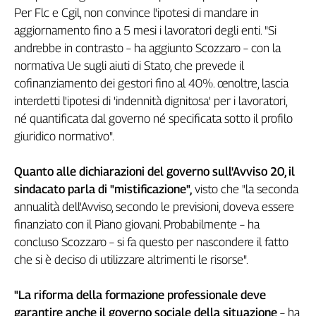
Girasoli
Per Flc e Cgil, non convince l'ipotesi di mandare in
Il
aggiornamento fino a 5 mesi i lavoratori degli enti. "Si
Sassolino
andrebbe in contrasto – ha aggiunto Scozzaro – con la
Linea
normativa Ue sugli aiuti di Stato, che prevede il
Economica
cofinanziamento dei gestori fino al 40%. œnoltre, lascia
Tech
interdetti l'ipotesi di 'indennità dignitosa' per i lavoratori,
It
né quantificata dal governo né specificata sotto il profilo
Easy
giuridico normativo".
Inserti
Quanto alle dichiarazioni del governo sull'Avviso 20, il
Idea
Diffusa
sindacato parla di "mistificazione",
visto che "la seconda
InFlai
annualità dell'Avviso, secondo le previsioni, doveva essere
finanziato con il Piano giovani. Probabilmente – ha
Le
concluso Scozzaro – si fa questo per nascondere il fatto
trasmissioni
che si è deciso di utilizzare altrimenti le risorse".
tv
Work
"La riforma della formazione professionale deve
in
garantire anche il governo sociale della situazione
– ha
Progress