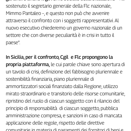
sostenuto il segretario generale della Flc nazionale,
L'Italia
nel
Mimmo Pantaleo –, e questo non può che avvenire
Lavoro
attraverso il confronto con i soggetti rappresentativi. Al
nuovo esecutivo chiederemo un governo nazionale di un
Territori
settore che con diverse peculiarità è in crisi in tutto il
Abruzzo-
paese".
Molise
Alto
In Sicilia, per il confronto, Cgil e Flc propongono la
Adige
propria piattaforma,
le cui parole chiave sono apertura di
Basilicata
un tavolo di crisi, definizione del fabbisogno pluriennale e
Calabria
sostenibilità finanziaria, piano pluriennale di
Campania
ammortizzatori sociali finanziato dalla Regione, utilizzo
Emilia-
mirato straordinario e transitorio delle risorse comunitarie,
Romagna
ripristino del ruolo di ciascun soggetto con il rilancio del
Friuli
principio di responsabilità di ciascun soggetto, pubblica
Venezia
amministrazione compresa, e sanzioni in caso di mancata
Giulia
applicazione delle regole, rispetto delle direttive
Lazio
comunitarie in materia di pagamenti dei fornitori di beni e