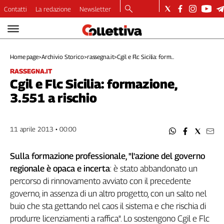
Contatti
La redazione
Newsletter
Video
Podcast
Home page
>
Archivio Storico
>
rassegna.it
>
Cgil e Flc Sicilia: form...
Dirette
RASSEGNA.IT
Longform
Cgil e Flc Sicilia: formazione,
Copertine
3.551 a rischio
Economia
Lavoro
Ambiente
11 aprile 2013 • 00:00
Diritti
Welfare
Sulla formazione professionale, "l'azione del governo
Italia
regionale è opaca e incerta
: è stato abbandonato un
Internazionale
percorso di rinnovamento avviato con il precedente
Culture
governo, in assenza di un altro progetto, con un salto nel
buio che sta gettando nel caos il sistema e che rischia di
Categorie
produrre licenziamenti a raffica". Lo sostengono Cgil e Flc