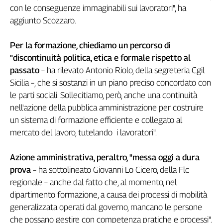
con le conseguenze immaginabili sui lavoratori", ha
Genova,
aggiunto Scozzaro.
il
sangue
della
Per la formazione, chiediamo un percorso di
ragione
"discontinuità politica, etica e formale rispetto al
120
passato
– ha rilevato Antonio Riolo, della segreteria Cgil
anni
Sicilia –, che si sostanzi in un piano preciso concordato con
Cgil
le parti sociali. Sollecitiamo, però, anche una continuità
Collettiva
nell'azione della pubblica amministrazione per costruire
Academy
un sistema di formazione efficiente e collegato al
Collettiva
mercato del lavoro, tutelando i lavoratori".
Play
Rubriche
Azione amministrativa, peraltro, "messa oggi a dura
Collettiva
prova
– ha sottolineato Giovanni Lo Cicero, della Flc
Talk
regionale – anche dal fatto che, al momento, nel
La
dipartimento formazione, a causa dei processi di mobilità
settimana
generalizzata operati dal governo, mancano le persone
Collettiva
che possano gestire con competenza pratiche e processi".