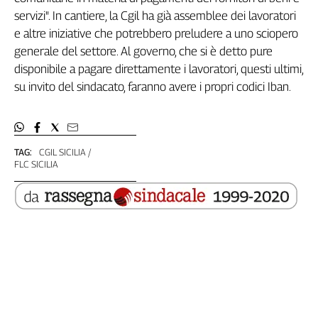
Liguria
servizi". In cantiere, la Cgil ha già assemblee dei lavoratori
Lombardia
e altre iniziative che potrebbero preludere a uno sciopero
Marche
generale del settore. Al governo, che si è detto pure
Piemonte
disponibile a pagare direttamente i lavoratori, questi ultimi,
Puglia
su invito del sindacato, faranno avere i propri codici Iban.
Sardegna
Sicilia
Toscana
Trentino
TAG:
CGIL SICILIA
FLC SICILIA
Umbria
Valle
D'Aosta
Veneto
Archivio
Storico
1955-
2014