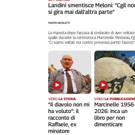
Liguria
Landini smentisce Meloni: “Cgil no
Lombardia
si gira mai dall'altra parte”
Marche
MARTA NICOLETTI
Piemonte
La risposta dopo l’accusa al sindacato di aver voltato
Puglia
spalle durante la cerimonia a Marcinelle. Pestieau, Fg
Sardegna
“Ci siamo voltati noi contro presenza partiti fascisti”
Sicilia
Toscana
Trentino
Umbria
Valle
D'Aosta
Veneto
VIDEO
LA STORIA
VIDEO
LA PUBBLICAZION
“Il diavolo non mi
Marcinelle 1956
Archivio
ha voluto”: il
2026: Inca un
Storico
racconto di
libro per non
1955-
2014
Raffaele, ex
dimenticare
minatore