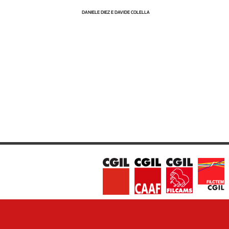
Cerca
DANIELE DIEZ E DAVIDE COLELLA
Contatti
La
redazione
Newsletter
Social