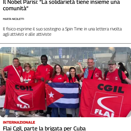
Il Nobel Parisi: “La solidarietà tiene insieme una
L'Italia
comunità”
nel
Lavoro
MARTA NICOLETTI
Il fisico esprime il suo sostegno a Spin Time in una lettera rivolta
Territori
agli attivisti e alle attiviste
Abruzzo-
Molise
Alto
Adige
Basilicata
Calabria
Campania
Emilia-
Romagna
Friuli
Venezia
Giulia
INTERNAZIONALE
Lazio
Flai Cgil, parte la brigata per Cuba