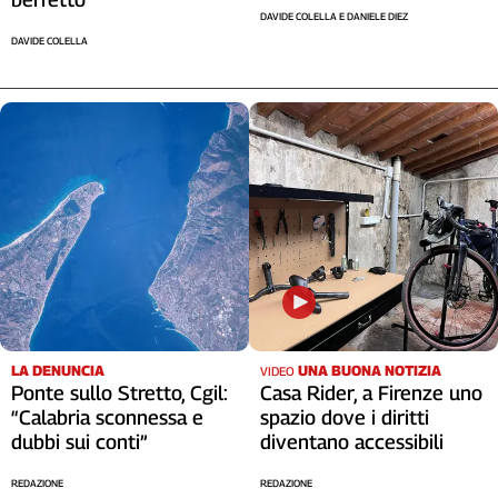
DAVIDE COLELLA E DANIELE DIEZ
Cerca
DAVIDE COLELLA
Contatti
La
redazione
Newsletter
Social
LA DENUNCIA
UNA BUONA NOTIZIA
VIDEO
Ponte sullo Stretto, Cgil:
Casa Rider, a Firenze uno
“Calabria sconnessa e
spazio dove i diritti
dubbi sui conti”
diventano accessibili
REDAZIONE
REDAZIONE