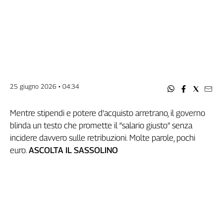
Filcams
Filctem
Fillea
Filt
Fiom
Fisac
Flai
25 giugno 2026 • 04:34
Flc
Fp
Mentre stipendi e potere d'acquisto arretrano, il governo
Nidil
blinda un testo che promette il “salario giusto” senza
Slc
incidere davvero sulle retribuzioni. Molte parole, pochi
Spi
euro.
ASCOLTA IL SASSOLINO
Inca
Caaf
Speciali
G8
di