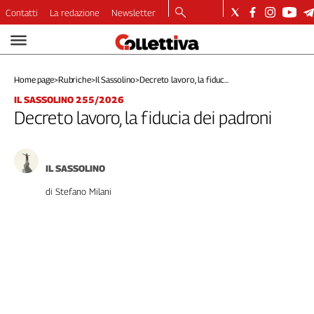
Contatti
La redazione
Newsletter
Video
Podcast
Home page
>
Rubriche
>
Il Sassolino
>
Decreto lavoro, la fiduc...
Dirette
IL SASSOLINO 255/2026
Longform
Decreto lavoro, la fiducia dei padroni
Copertine
Economia
Lavoro
IL SASSOLINO
Ambiente
di Stefano Milani
Diritti
Welfare
Italia
Internazionale
Culture
Categorie