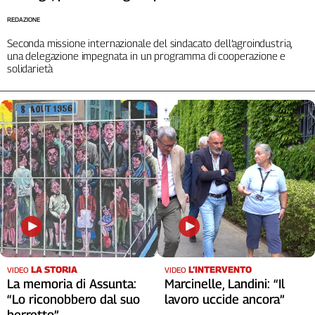
Liguria
REDAZIONE
Lombardia
Marche
Seconda missione internazionale del sindacato dell’agroindustria,
una delegazione impegnata in un programma di cooperazione e
Piemonte
solidarietà
Puglia
Sardegna
Sicilia
Toscana
Trentino
Umbria
Valle
D'Aosta
Veneto
Archivio
Storico
LA STORIA
L’INTERVENTO
VIDEO
VIDEO
1955-
La memoria di Assunta:
Marcinelle, Landini: “Il
2014
“Lo riconobbero dal suo
lavoro uccide ancora”
berretto”