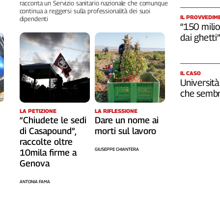
racconta un Servizio sanitario nazionale che comunque
continua a reggersi sulla professionalità dei suoi
IL PROVVEDIM
dipendenti
“150 milio
dai ghetti”
IL CASO
Università
che sembr
LA RIFLESSIONE
LA PETIZIONE
Dare un nome ai
“Chiudete le sedi
morti sul lavoro
di Casapound”,
raccolte oltre
GIUSEPPE CHIANTERA
10mila firme a
Genova
ANTONIA FAMA