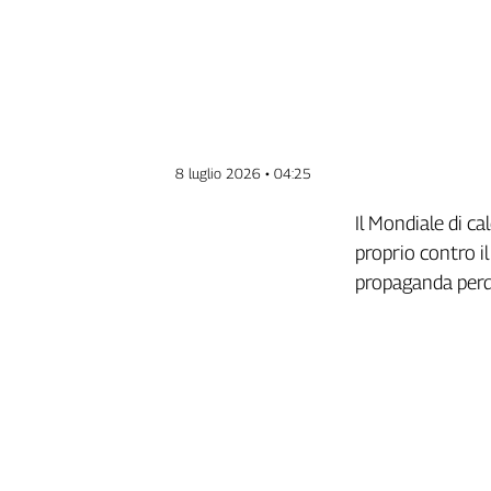
Genova,
il
sangue
della
ragione
120
anni
8 luglio 2026 • 04:25
Cgil
Collettiva
Il Mondiale di ca
Academy
proprio contro i
propaganda perd
Collettiva
Play
Rubriche
Collettiva
Talk
La
settimana
Collettiva