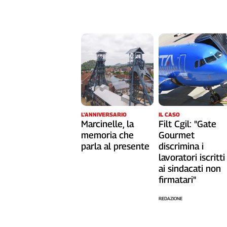
Liguria
Lombardia
Marche
Piemonte
Puglia
Sardegna
Sicilia
Toscana
Trentino
L'ANNIVERSARIO
IL CASO
Umbria
Marcinelle, la
Filt Cgil: "Gate
memoria che
Gourmet
Valle
parla al presente
D'Aosta
discrimina i
lavoratori iscritti
Veneto
ai sindacati non
firmatari"
Archivio
Storico
1955-
REDAZIONE
2014