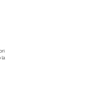
ori
 la