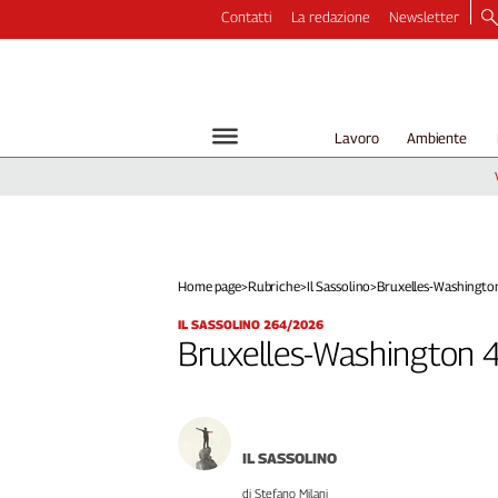
Contatti
La redazione
Newsletter
Video
Podcast
Dirette
Lavoro
Ambiente
Longform
Copertine
Economia
Lavoro
Ambiente
Home page
>
Rubriche
>
Il Sassolino
>
Bruxelles-Washingto
Diritti
IL SASSOLINO 264/2026
Welfare
Bruxelles-Washington 
Italia
Internazionale
Culture
IL SASSOLINO
Categorie
di Stefano Milani