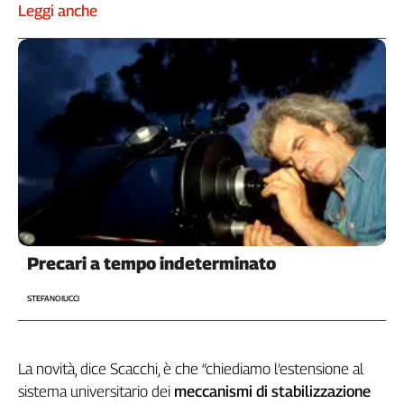
Liguria
Leggi anche
Lombardia
Marche
Piemonte
Puglia
Sardegna
Sicilia
Toscana
Trentino
Umbria
Valle
D'Aosta
Precari a tempo indeterminato
Veneto
STEFANO IUCCI
Archivio
Storico
1955-
2014
La novità, dice Scacchi, è che “chiediamo l’estensione al
sistema universitario dei
meccanismi di stabilizzazione