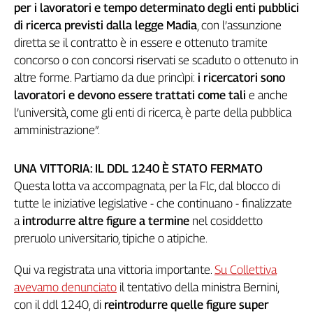
per i lavoratori e tempo determinato degli enti pubblici
Cerca
di ricerca previsti dalla legge Madia
, con l’assunzione
diretta se il contratto è in essere e ottenuto tramite
concorso o con concorsi riservati se scaduto o ottenuto in
Contatti
altre forme. Partiamo da due princìpi:
i ricercatori sono
lavoratori e devono essere trattati come tali
e anche
La
l’università, come gli enti di ricerca, è parte della pubblica
redazione
amministrazione”.
Newsletter
UNA VITTORIA: IL DDL 1240 È STATO FERMATO
Questa lotta va accompagnata, per la Flc, dal blocco di
Social
tutte le iniziative legislative - che continuano - finalizzate
a
introdurre altre figure a termine
nel cosiddetto
preruolo universitario, tipiche o atipiche.
Qui va registrata una vittoria importante.
Su Collettiva
avevamo denunciato
il tentativo della ministra Bernini,
con il ddl 1240, di
reintrodurre quelle figure super