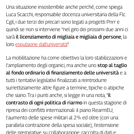
Genova,
Una situazione insostenibile anche perché, come spiega
il
Luca Scacchi, responsabile docenza universitaria della Flc
sangue
Cgil, i due terzi dei precari sono legati a progetti Pnrr e
della
quindi se non si interviene “nel giro dei prossimi due anni ci
ragione
sarà
il licenziamento di migliaia e migliaia di persone
, la
120
loro
espulsione dall'università
”.
anni
Cgil
La mobilitazione ha come obiettivo la loro stabilizzazioni e
Collettiva
l’ampliamento degli organici, ma anche uno
stop al taglio
Academy
al fondo ordinario di finanziamento delle università
e a
Collettiva
tutti i tentativi legislativi finalizzati a reintrodurre
Play
surrettiziamente altre figure a termine, tipiche o atipiche
Rubriche
che siano. Tra i punti anche, si legge in una nota, “
il
Collettiva
contrasto di ogni politica di riarmo
in questa stagione di
Talk
ripresa dei conflitti internazionali: il piano RearmEU;
La
l’aumento delle spese militari al 2% ed oltre (con una
settimana
parallela contrazione della spesa sociale); l’estensione
Collettiva
delle prerogative su collaborazione, raccolta di dati e