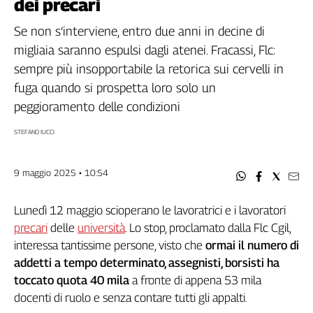
dei precari
Filcams
Filctem
Se non s’interviene, entro due anni in decine di
Fillea
migliaia saranno espulsi dagli atenei. Fracassi, Flc:
Filt
sempre più insopportabile la retorica sui cervelli in
Fiom
fuga quando si prospetta loro solo un
Fisac
peggioramento delle condizioni
Flai
STEFANO IUCCI
Flc
Fp
Nidil
9 maggio 2025 • 10:54
Slc
Spi
Lunedì 12 maggio scioperano le lavoratrici e i lavoratori
Inca
precari
delle
università
. Lo stop, proclamato dalla Flc Cgil,
interessa tantissime persone, visto che
ormai il numero di
Caaf
addetti a tempo determinato, assegnisti, borsisti ha
Speciali
toccato quota 40 mila
a fronte di appena 53 mila
docenti di ruolo e senza contare tutti gli appalti.
G8
di