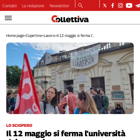
Contatti
La redazione
Newsletter
Video
Podcast
Home page
>
Copertine
>
Lavoro
>
Il 12 maggio si ferma l’...
Dirette
Longform
Copertine
Economia
Lavoro
Ambiente
Diritti
Welfare
Italia
Internazionale
Culture
LO SCIOPERO
Il 12 maggio si ferma l’università
Categorie