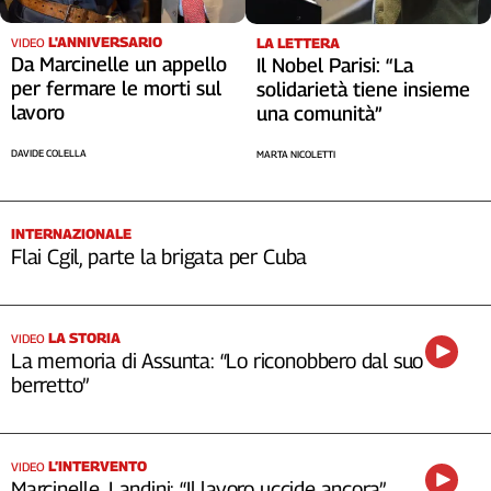
L'ANNIVERSARIO
LA LETTERA
VIDEO
Da Marcinelle un appello
Il Nobel Parisi: “La
per fermare le morti sul
solidarietà tiene insieme
lavoro
una comunità”
DAVIDE COLELLA
MARTA NICOLETTI
INTERNAZIONALE
Flai Cgil, parte la brigata per Cuba
LA STORIA
VIDEO
La memoria di Assunta: “Lo riconobbero dal suo
berretto”
L’INTERVENTO
VIDEO
Marcinelle, Landini: “Il lavoro uccide ancora”