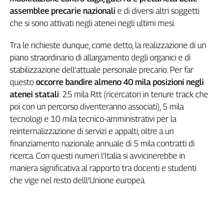
assemblee precarie nazionali
e di diversi altri soggetti
L'Italia
nel
che si sono attivati negli atenei negli ultimi mesi.
Lavoro
Tra le richieste dunque, come detto, la realizzazione di un
Territori
piano straordinario di allargamento degli organici e di
Abruzzo-
stabilizzazione dell’attuale personale precario. Per far
Molise
questo
occorre bandire almeno 40 mila posizioni negli
Alto
atenei statali
: 25 mila Rtt (ricercatori in tenure track che
Adige
poi con un percorso diventeranno associati), 5 mila
Basilicata
tecnologi e 10 mila tecnico-amministrativi per la
Calabria
reinternalizzazione di servizi e appalti, oltre a un
Campania
finanziamento nazionale annuale di 5 mila contratti di
Emilia-
ricerca. Con questi numeri l’Italia si avvicinerebbe in
Romagna
maniera significativa al rapporto tra docenti e studenti
Friuli
che vige nel resto delll’Unione europea.
Venezia
Giulia
Lazio