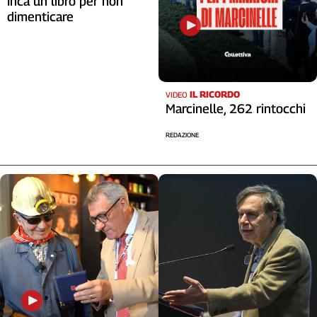
Inca un libro per non
dimenticare
IL RICORDO
VIDEO
Marcinelle, 262 rintocchi
REDAZIONE