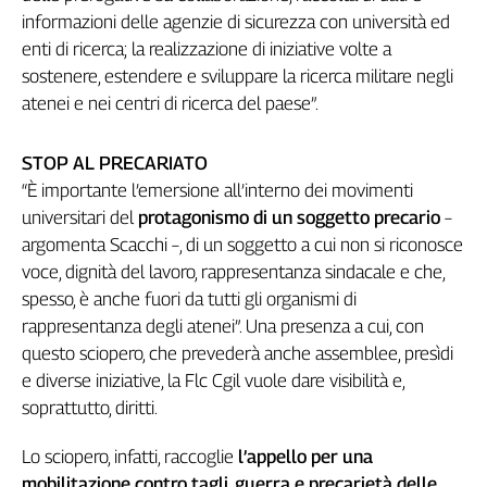
Girasoli
informazioni delle agenzie di sicurezza con università ed
Il
enti di ricerca; la realizzazione di iniziative volte a
Sassolino
sostenere, estendere e sviluppare la ricerca militare negli
Linea
atenei e nei centri di ricerca del paese”.
Economica
Tech
It
STOP AL PRECARIATO
Easy
“È importante l’emersione all’interno dei movimenti
universitari del
protagonismo di un soggetto precario
–
Inserti
argomenta Scacchi –, di un soggetto a cui non si riconosce
Idea
voce, dignità del lavoro, rappresentanza sindacale e che,
Diffusa
spesso, è anche fuori da tutti gli organismi di
InFlai
rappresentanza degli atenei”. Una presenza a cui, con
questo sciopero, che prevederà anche assemblee, presìdi
Le
e diverse iniziative, la Flc Cgil vuole dare visibilità e,
trasmissioni
tv
soprattutto, diritti.
Work
Lo sciopero, infatti, raccoglie
l’appello per una
in
Progress
mobilitazione contro tagli, guerra e precarietà delle