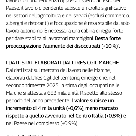
lavoro con una tendenza opposta rispetto al resto del
Genova,
Paese: il lavoro dipendente subisce un crollo significativo
il
nei settori dell’agricoltura e dei servizi (esclusi commercio,
sangue
alberghi e ristoranti) e l’occupazione è resa stabile dal solo
della
lavoro autonomo. È necessaria una cabina di regia forte
ragione
per dare stabilità ai lavoratori marchigiani.
Desta forte
120
preoccupazione l’aumento dei disoccupati (+10%)
”.
anni
Cgil
Collettiva
I DATI ISTAT ELABORATI DALL’IRES CGIL MARCHE
Academy
Dai dati Istat sul mercato del lavoro nelle Marche,
elaborati dall’Ires Cgil del territorio, emerge che, nel
Collettiva
secondo trimestre 2025, la stima degli occupati nelle
Play
Rubriche
Marche si attesta a 653 mila unità. Rispetto allo stesso
periodo dell’anno precedente
il valore subisce un
Collettiva
incremento di 4 mila unità (+0,6%), meno marcato
Talk
rispetto a quello avvenuto nel Centro Italia (+0,8%)
e
La
nel Paese nel complesso (+0,9%).
settimana
Collettiva