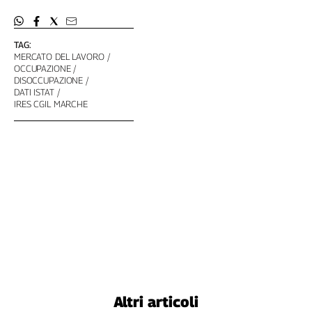
Liguria
Lombardia
Marche
TAG:
MERCATO DEL LAVORO
Piemonte
OCCUPAZIONE
Puglia
DISOCCUPAZIONE
DATI ISTAT
Sardegna
IRES CGIL MARCHE
Sicilia
Toscana
Trentino
Umbria
Valle
D'Aosta
Veneto
Archivio
Storico
1955-
2014
Altri articoli