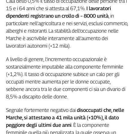
Cala dello 0,5% il tasso di occupazione delle persone tra i
Girasoli
15 e i 64 anni che si attesta al 67,1%.
I lavoratori
Il
Sassolino
dipendenti registrano un crollo di – 8000 unità
, in
particolare nell’agricoltura e nei servizi, esclusi commercio,
Linea
Economica
alberghi e ristoranti. La stabilità dell’occupazione nelle
Tech
Marche è ascrivibile interamente all’aumento dei
It
lavoratori autonomi (+12 mila).
Easy
A livello di genere, l’incremento occupazionale è
Inserti
sostanzialmente imputabile alla componente femminile
Idea
(+1,2%). Il tasso di occupazione subisce un calo per gli
Diffusa
occupati mentre aumenta per le donne occupate,
InFlai
sebbene ancora tra le due componenti ci sia un divario di
8,5% a discapito delle donne.
Le
trasmissioni
tv
Segnale fortemente negativo dai
disoccupati che, nelle
Marche, si attestano a 41 mila unità (+10%), il dato
Work
peggiore degli ultimi due anni
. È la componente
in
femminile quella più penalizzata, la quale osserva un
Progress