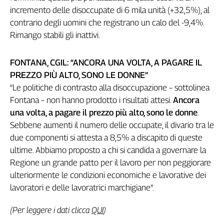
incremento delle disoccupate di 6 mila unità (+32,5%), al
L'Italia
nel
contrario degli uomini che registrano un calo del -9,4%.
Lavoro
Rimango stabili gli inattivi.
Territori
FONTANA, CGIL: “ANCORA UNA VOLTA, A PAGARE IL
Abruzzo-
PREZZO PIÙ ALTO, SONO LE DONNE”
Molise
“Le politiche di contrasto alla disoccupazione – sottolinea
Alto
Fontana – non hanno prodotto i risultati attesi.
Ancora
Adige
una volta, a pagare il prezzo più alto, sono le donne
.
Basilicata
Sebbene aumenti il numero delle occupate, il divario tra le
Calabria
due componenti si attesta a 8,5% a discapito di queste
Campania
ultime. Abbiamo proposto a chi si candida a governare la
Emilia-
Regione un grande patto per il lavoro per non peggiorare
Romagna
ulteriormente le condizioni economiche e lavorative dei
Friuli
lavoratori e delle lavoratrici marchigiane”.
Venezia
Giulia
(Per leggere i dati clicca
QUI
)
Lazio