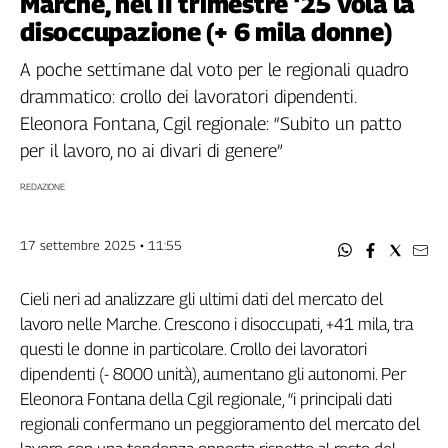
Marche, nel II trimestre ‘25 vola la
Filcams
disoccupazione (+ 6 mila donne)
Filctem
Fillea
A poche settimane dal voto per le regionali quadro
Filt
drammatico: crollo dei lavoratori dipendenti.
Fiom
Eleonora Fontana, Cgil regionale: “Subito un patto
Fisac
per il lavoro, no ai divari di genere”
Flai
REDAZIONE
Flc
Fp
17 settembre 2025 • 11:55
Nidil
Slc
Cieli neri ad analizzare gli ultimi dati del mercato del
Spi
lavoro nelle Marche. Crescono i disoccupati, +41 mila, tra
Inca
questi le donne in particolare. Crollo dei lavoratori
Caaf
dipendenti (- 8000 unità), aumentano gli autonomi. Per
Speciali
Eleonora Fontana della Cgil regionale, “i principali dati
regionali confermano un peggioramento del mercato del
G8
di