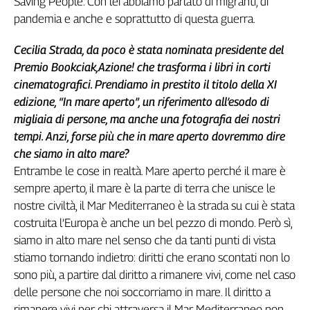
Saving People. Con lei abbiamo parlato di migranti, di
Genova,
pandemia e anche e soprattutto di questa guerra.
il
sangue
Cecilia Strada, da poco è stata nominata presidente del
della
Premio Bookciak,Azione! che trasforma i libri in corti
ragione
cinematografici. Prendiamo in prestito il titolo della XI
120
edizione, “In mare aperto”, un riferimento all’esodo di
anni
migliaia di persone, ma anche una fotografia dei nostri
Cgil
tempi. Anzi, forse più che in mare aperto dovremmo dire
Collettiva
Academy
che siamo in alto mare?
Entrambe le cose in realtà. Mare aperto perché il mare è
Collettiva
sempre aperto, il mare è la parte di terra che unisce le
Play
nostre civiltà, il Mar Mediterraneo è la strada su cui è stata
Rubriche
costruita l’Europa è anche un bel pezzo di mondo. Però sì,
Collettiva
siamo in alto mare nel senso che da tanti punti di vista
Talk
stiamo tornando indietro: diritti che erano scontati non lo
La
sono più, a partire dal diritto a rimanere vivi, come nel caso
settimana
delle persone che noi soccorriamo in mare. Il diritto a
Collettiva
rimanere vivi per chi attraversa il Mar Mediterraneo non