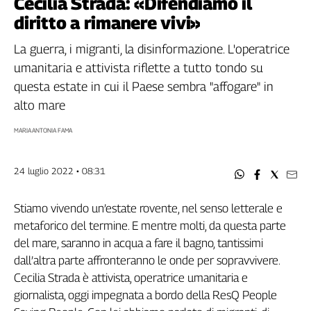
Cecilia Strada: «Difendiamo il
Filcams
diritto a rimanere vivi»
Filctem
Fillea
La guerra, i migranti, la disinformazione. L'operatrice
Filt
umanitaria e attivista riflette a tutto tondo su
Fiom
questa estate in cui il Paese sembra "affogare" in
Fisac
alto mare
Flai
MARIA ANTONIA FAMA
Flc
Fp
Nidil
24 luglio 2022 • 08:31
Slc
Spi
Stiamo vivendo un’estate rovente, nel senso letterale e
metaforico del termine. E mentre molti, da questa parte
Inca
del mare, saranno in acqua a fare il bagno, tantissimi
Caaf
dall’altra parte affronteranno le onde per sopravvivere.
Speciali
Cecilia Strada è attivista, operatrice umanitaria e
giornalista, oggi impegnata a bordo della ResQ People
G8
di