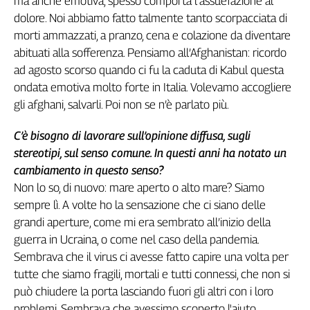
ma anche emotiva, spesso comporta l’assuefazione al
dolore. Noi abbiamo fatto talmente tanto scorpacciata di
morti ammazzati, a pranzo, cena e colazione da diventare
abituati alla sofferenza. Pensiamo all’Afghanistan: ricordo
ad agosto scorso quando ci fu la caduta di Kabul questa
ondata emotiva molto forte in Italia. Volevamo accogliere
gli afghani, salvarli. Poi non se n’è parlato più.
C’è bisogno di lavorare sull’opinione diffusa, sugli
stereotipi, sul senso comune. In questi anni ha notato un
cambiamento in questo senso?
Non lo so, di nuovo: mare aperto o alto mare? Siamo
sempre lì. A volte ho la sensazione che ci siano delle
grandi aperture, come mi era sembrato all’inizio della
guerra in Ucraina, o come nel caso della pandemia.
Sembrava che il virus ci avesse fatto capire una volta per
tutte che siamo fragili, mortali e tutti connessi, che non si
può chiudere la porta lasciando fuori gli altri con i loro
problemi. Sembrava che avessimo scoperto l'aiuto