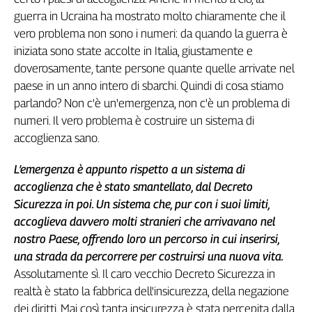
Liguria
guerra in Ucraina ha mostrato molto chiaramente che il
Lombardia
vero problema non sono i numeri: da quando la guerra è
Marche
iniziata sono state accolte in Italia, giustamente e
Piemonte
doverosamente, tante persone quante quelle arrivate nel
Puglia
paese in un anno intero di sbarchi. Quindi di cosa stiamo
Sardegna
parlando? Non c'è un'emergenza, non c'è un problema di
Sicilia
numeri. Il vero problema è costruire un sistema di
Toscana
accoglienza sano.
Trentino
Umbria
L’emergenza è appunto rispetto a un sistema di
Valle
accoglienza che è stato smantellato, dal Decreto
D'Aosta
Sicurezza in poi. Un sistema che, pur con i suoi limiti,
Veneto
accoglieva davvero molti stranieri che arrivavano nel
nostro Paese, offrendo loro un percorso in cui inserirsi,
Archivio
una strada da percorrere per costruirsi una nuova vita.
Storico
1955-
Assolutamente sì. Il caro vecchio Decreto Sicurezza in
2014
realtà è stato la fabbrica dell'insicurezza, della negazione
dei diritti. Mai così tanta insicurezza è stata percepita dalla