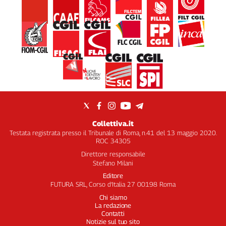
Collettiva.it
Testata registrata presso il Tribunale di Roma, n.41 del 13 maggio 2020.
ROC 34305
Direttore responsabile
Stefano Milani
Editore
FUTURA SRL, Corso d’Italia 27 00198 Roma
Chi siamo
La redazione
Contatti
Notizie sul tuo sito