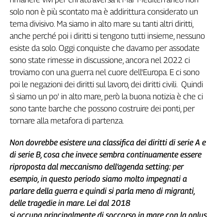
Girasoli
solo non è più scontato ma è addirittura considerato un
Il
tema divisivo. Ma siamo in alto mare su tanti altri diritti,
Sassolino
anche perché poi i diritti si tengono tutti insieme, nessuno
Linea
esiste da solo. Oggi conquiste che davamo per assodate
Economica
sono state rimesse in discussione, ancora nel 2022 ci
Tech
It
troviamo con una guerra nel cuore dell'Europa. E ci sono
Easy
poi le negazioni dei diritti sul lavoro, dei diritti civili. Quindi
sì siamo un po' in alto mare, però la buona notizia è che ci
Inserti
sono tante barche che possono costruire dei ponti, per
Idea
tornare alla metafora di partenza.
Diffusa
InFlai
Non dovrebbe esistere una classifica dei diritti di serie A e
di serie B, cosa che invece sembra continuamente essere
Le
riproposta dal meccanismo dell’agenda setting: per
trasmissioni
tv
esempio, in questo periodo siamo molto impegnati a
parlare della guerra e quindi si parla meno di migranti,
Work
delle tragedie in mare. Lei dal 2018
in
si occupa principalmente di soccorso in mare con la onlus
Progress