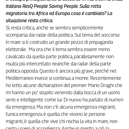
italiana ResQ People Saving People. Sulla rotta
L'Italia
nel
migratoria tra Africa ed Europa cosa è cambiato? La
Lavoro
situazione resta critica.
Sì, resta critica, anche se sembra semplicemente
Territori
scomparsa dai radar della politica. Sul tema del soccorso
Abruzzo-
in mare si è costruito un grande pezzo di propaganda
Molise
elettorale. Ma ora che il tema sembra essere meno
Alto
cavalcato da quella parte politica, parallelamente non
Adige
risulta più intercettato neanche dai radar della parte
Basilicata
politica opposta. Questo è ancora più grave, perché nel
Calabria
Mediterraneo invece si continua a morire. Recentemente
Campania
ho letto alcune dichiarazioni del premier Mario Draghi che
Emilia-
mi hanno un po' stupito venendo dalla bocca di un uomo
Romagna
serio e intelligente come lui. Di nuovo ha parlato di numeri
Friuli
da emergenza. Ma non c'è alcuna emergenza migranti,
Venezia
l'unica emergenza è quella che vivono le persone
Giulia
migranti, è quella che vive chi rischia la vita in mare, non
Lazio
certo i paesi di accoglienza. Anche in merito a ciò, la