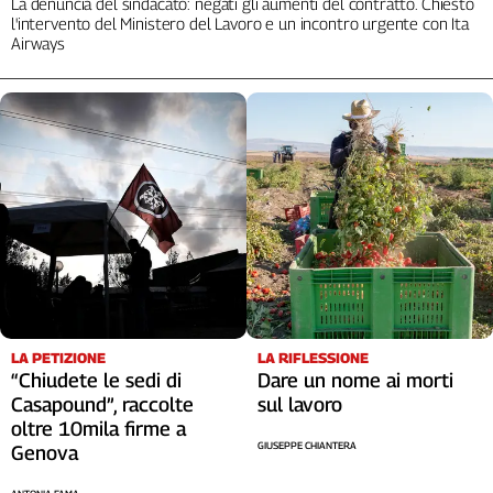
La denuncia del sindacato: negati gli aumenti del contratto. Chiesto
l'intervento del Ministero del Lavoro e un incontro urgente con Ita
Airways
LA RIFLESSIONE
LA PETIZIONE
Dare un nome ai morti
“Chiudete le sedi di
sul lavoro
Casapound”, raccolte
oltre 10mila firme a
GIUSEPPE CHIANTERA
Genova