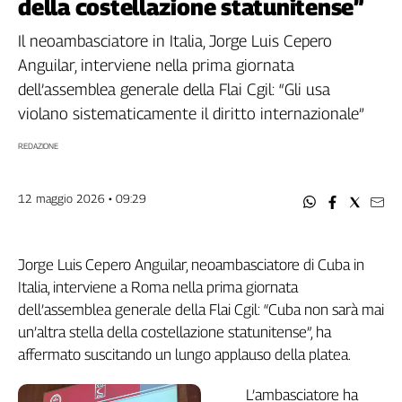
della costellazione statunitense”
Filcams
Filctem
Il neoambasciatore in Italia, Jorge Luis Cepero
Fillea
Anguilar, interviene nella prima giornata
Filt
dell’assemblea generale della Flai Cgil: “Gli usa
Fiom
violano sistematicamente il diritto internazionale”
Fisac
REDAZIONE
Flai
Flc
Fp
12 maggio 2026 • 09:29
Nidil
Slc
Jorge Luis Cepero Anguilar, neoambasciatore di Cuba in
Spi
Italia, interviene a Roma nella prima giornata
Inca
dell’assemblea generale della Flai Cgil: “Cuba non sarà mai
Caaf
un’altra stella della costellazione statunitense”, ha
Speciali
affermato suscitando un lungo applauso della platea.
G8
L’ambasciatore ha
di