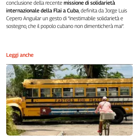
Girasoli
conclusione della recente
missione di solidarietà
Il
internazionale della Flai a Cuba
, definita da Jorge Luis
Sassolino
Cepero Anguilar un gesto di “inestimabile solidarietà e
Linea
sostegno, che il popolo cubano non dimenticherà mai”.
Economica
Tech
It
Easy
Leggi anche
Inserti
Idea
Diffusa
InFlai
Le
trasmissioni
tv
Work
in
Progress