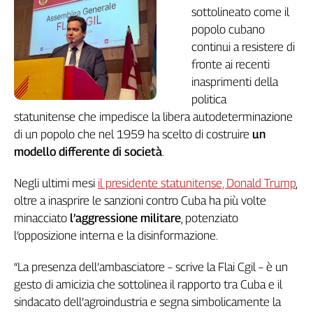
sottolineato come il
Genova,
popolo cubano
il
sangue
continui a resistere di
della
fronte ai recenti
ragione
inasprimenti della
120
politica
anni
statunitense che impedisce la libera autodeterminazione
Cgil
di un popolo che nel 1959 ha scelto di costruire
un
Collettiva
modello differente di società
.
Academy
Negli ultimi mesi
il presidente statunitense, Donald Trump
,
Collettiva
Play
oltre a inasprire le sanzioni contro Cuba ha più volte
Rubriche
minacciato
l’aggressione militare
, potenziato
l’opposizione interna e la disinformazione.
Collettiva
Talk
“La presenza dell’ambasciatore – scrive la Flai Cgil – è un
La
gesto di amicizia che sottolinea il rapporto tra Cuba e il
settimana
Collettiva
sindacato dell’agroindustria e segna simbolicamente la