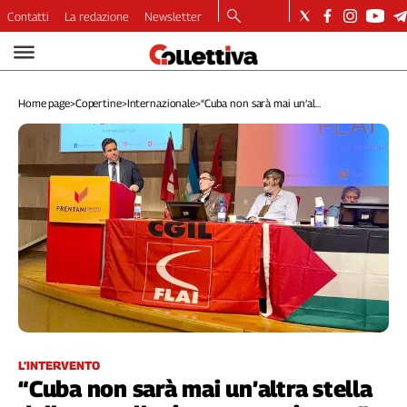
Contatti
La redazione
Newsletter
Video
Podcast
Home page
>
Copertine
>
Internazionale
>
“Cuba non sarà mai un’al...
Dirette
Longform
Copertine
Economia
Lavoro
Ambiente
Diritti
Welfare
Italia
Internazionale
Culture
L’INTERVENTO
“Cuba non sarà mai un’altra stella
Categorie