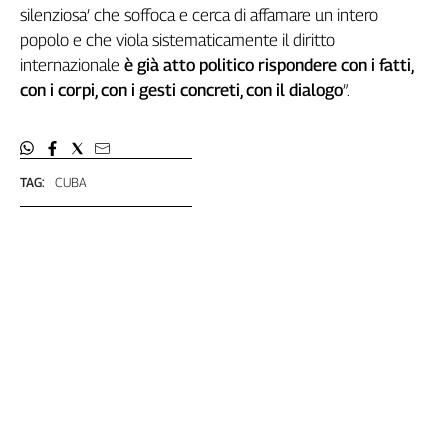
Liguria
silenziosa’ che soffoca e cerca di affamare un intero
Lombardia
popolo e che viola sistematicamente il diritto
Marche
internazionale
è già atto politico rispondere con i fatti,
Piemonte
con i corpi, con i gesti concreti, con il dialogo
”.
Puglia
Sardegna
Sicilia
TAG:
CUBA
Toscana
Trentino
Umbria
Valle
D'Aosta
Veneto
Archivio
Storico
1955-
2014