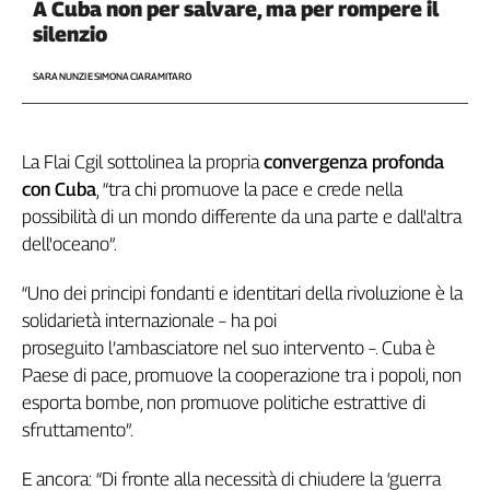
A Cuba non per salvare, ma per rompere il
L'Italia
silenzio
nel
Lavoro
SARA NUNZI E SIMONA CIARAMITARO
Territori
Abruzzo-
La Flai Cgil sottolinea la propria
convergenza profonda
Molise
con Cuba
, “tra chi promuove la pace e crede nella
Alto
possibilità di un mondo differente da una parte e dall'altra
Adige
dell'oceano”.
Basilicata
Calabria
“Uno dei principi fondanti e identitari della rivoluzione è la
Campania
solidarietà internazionale – ha poi
Emilia-
proseguito l’ambasciatore nel suo intervento –. Cuba è
Romagna
Paese di pace, promuove la cooperazione tra i popoli, non
Friuli
esporta bombe, non promuove politiche estrattive di
Venezia
sfruttamento”.
Giulia
Lazio
E ancora: “Di fronte alla necessità di chiudere la ‘guerra