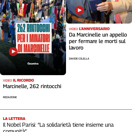
L'ANNIVERSARIO
VIDEO
Da Marcinelle un appello
per fermare le morti sul
lavoro
DAVIDE COLELLA
IL RICORDO
VIDEO
Marcinelle, 262 rintocchi
REDAZIONE
LA LETTERA
Il Nobel Parisi: “La solidarietà tiene insieme una
comunità”