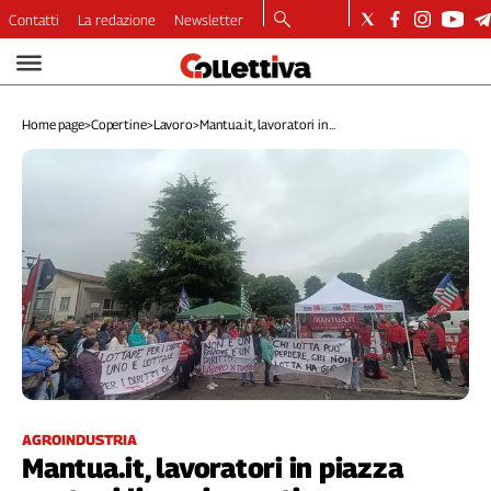
Contatti
La redazione
Newsletter
Video
Podcast
Home page
>
Copertine
>
Lavoro
>
Mantua.it, lavoratori in...
Dirette
Longform
Copertine
Economia
Lavoro
Ambiente
Diritti
Welfare
Italia
Internazionale
Culture
AGROINDUSTRIA
Mantua.it, lavoratori in piazza
Categorie