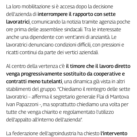
La loro mobilitazione si è accesa dopo la decisione
Genova,
il
dell’azienda di
interrompere il rapporto con sette
sangue
lavoratrici
, comunicando la notizia tramite agenzia poche
della
ore prima delle assemblee sindacali. Tra le interessate
ragione
anche una dipendente con vent’anni di anzianità. Le
120
lavoratrici denunciano condizioni difficili, con pressioni e
anni
ricatti continui da parte dei vertici aziendali.
Cgil
Collettiva
Al centro della vertenza c’è
il timore che il lavoro diretto
Academy
venga progressivamente sostituito da cooperative e
Collettiva
contratti meno tutelanti
, una dinamica già vista in altri
Play
stabilimenti del gruppo. “Chiediamo il reintegro delle sette
Rubriche
lavoratrici – afferma il segretario generale Flai di Mantova
Collettiva
Ivan Papazzoni -, ma soprattutto chiediamo una volta per
Talk
tutte che venga chiarito e regolamentato l’utilizzo
La
dell’appalto all’interno dell’azienda”.
settimana
Collettiva
La federazione dell’agroindustria ha chiesto
l’intervento