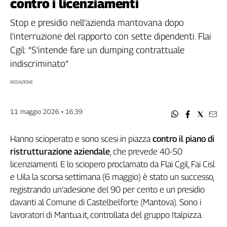
contro i licenziamenti
Filcams
Filctem
Stop e presidio nell’azienda mantovana dopo
Fillea
l’interruzione del rapporto con sette dipendenti. Flai
Filt
Cgil: “S’intende fare un dumping contrattuale
Fiom
indiscriminato”
Fisac
REDAZIONE
Flai
Flc
Fp
11 maggio 2026 • 16:39
Nidil
Slc
Hanno scioperato e sono scesi in piazza
contro il piano di
ristrutturazione aziendale
, che prevede 40-50
Spi
licenziamenti. E lo sciopero proclamato da Flai Cgil, Fai Cisl
Inca
e Uila la scorsa settimana (6 maggio) è stato un successo,
Caaf
registrando un’adesione del 90 per cento e un presidio
Speciali
davanti al Comune di Castelbelforte (Mantova). Sono i
lavoratori di Mantua.it, controllata del gruppo Italpizza.
G8
di