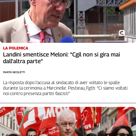
Liguria
Lombardia
Marche
Piemonte
Puglia
Sardegna
LA POLEMICA
Sicilia
Landini smentisce Meloni: “Cgil non si gira mai
Toscana
dall'altra parte”
Trentino
Umbria
MARTA NICOLETTI
Valle
La risposta dopo l’accusa al sindacato di aver voltato le spalle
D'Aosta
durante la cerimonia a Marcinelle. Pestieau, Fgtb: “Ci siamo voltati
noi contro presenza partiti fascisti”
Veneto
Archivio
Storico
1955-
2014