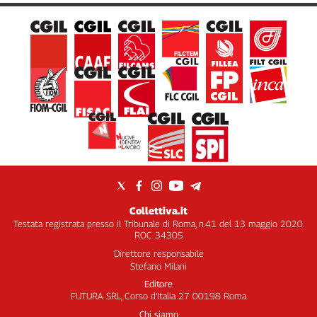
Collettiva.it
Testata registrata presso il Tribunale di Roma, n.41 del 13 maggio 2020.
ROC 34305
Direttore responsabile
Stefano Milani
Editore
FUTURA SRL, Corso d’Italia 27 00198 Roma
Chi siamo