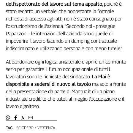
Girasoli
dell’ispettorato del lavoro sul tema appalto
, poiché è
Il
stato redatto un verbale, che nonostante la formale
Sassolino
richiesta di accesso agli atti, non è stato consegnato per
Linea
l’ostruzionismo dell’azienda. “Secondo noi - prosegue
Economica
Papazzoni - le intenzioni dell’azienda sono quelle di
Tech
impoverire il lavoro facendo un dumping contrattuale
It
indiscriminato e utilizzando personale con meno tutele”.
Easy
Abbandonare ogni logica unilaterale e aprire un confronto
Inserti
serio per garantire il futuro occupazionale di tutti i
Idea
lavoratori sono le richieste del sindacato.
La Flai è
Diffusa
disponibile a sedersi di nuovo al tavolo
ma solo a fronte
InFlai
della presentazione da parte di Mantua.it di un piano
industriale credibile che tuteli al meglio l’occupazione e il
Le
trasmissioni
lavoro dignitoso.
tv
Work
in
TAG:
SCIOPERO
VERTENZA
Progress