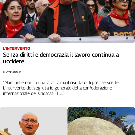
Cerca
Contatti
La
L'INTERVENTO
redazione
Senza diritti e democrazia il lavoro continua a
uccidere
Newsletter
LUC TRIANGLE
“Marcinelle non fu una fatalità ma il risultato di precise scelte”.
Social
L’intervento del segretario generale della confederazione
internazionale dei sindacati ITUC