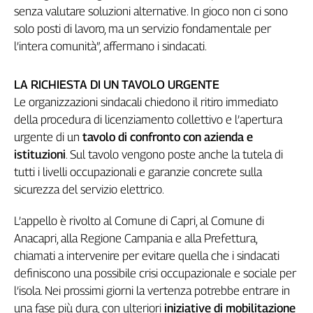
Girasoli
senza valutare soluzioni alternative. In gioco non ci sono
Il
solo posti di lavoro, ma un servizio fondamentale per
Sassolino
l’intera comunità”, affermano i sindacati.
Linea
Economica
LA RICHIESTA DI UN TAVOLO URGENTE
Tech
Le organizzazioni sindacali chiedono il ritiro immediato
It
Easy
della procedura di licenziamento collettivo e l’apertura
urgente di un
tavolo di confronto con azienda e
Inserti
istituzioni
. Sul tavolo vengono poste anche la tutela di
Idea
tutti i livelli occupazionali e garanzie concrete sulla
Diffusa
sicurezza del servizio elettrico.
InFlai
L’appello è rivolto al Comune di Capri, al Comune di
Le
Anacapri, alla Regione Campania e alla Prefettura,
trasmissioni
chiamati a intervenire per evitare quella che i sindacati
tv
definiscono una possibile crisi occupazionale e sociale per
Work
l’isola. Nei prossimi giorni la vertenza potrebbe entrare in
in
una fase più dura, con ulteriori
iniziative di mobilitazione
Progress