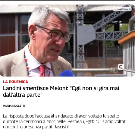
Cerca
Contatti
La
redazione
Newsletter
LA POLEMICA
Social
Landini smentisce Meloni: “Cgil non si gira mai
dall'altra parte”
MARTA NICOLETTI
La risposta dopo l’accusa al sindacato di aver voltato le spalle
durante la cerimonia a Marcinelle. Pestieau, Fgtb: “Ci siamo voltati
noi contro presenza partiti fascisti”