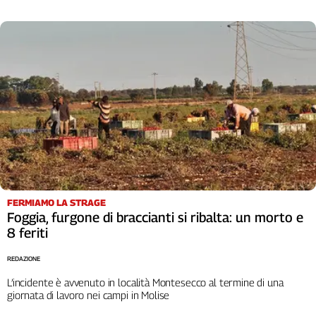
Liguria
Lombardia
Marche
Piemonte
Puglia
Sardegna
Sicilia
Toscana
Trentino
Umbria
Valle
D'Aosta
FERMIAMO LA STRAGE
Foggia, furgone di braccianti si ribalta: un morto e
Veneto
8 feriti
Archivio
REDAZIONE
Storico
1955-
L’incidente è avvenuto in località Montesecco al termine di una
2014
giornata di lavoro nei campi in Molise