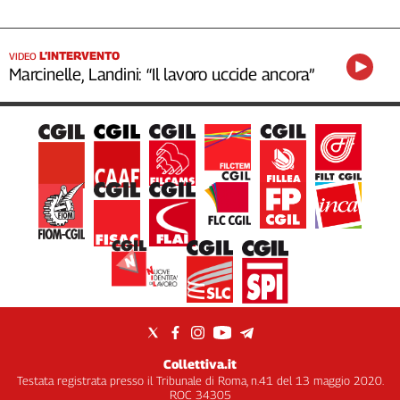
L’INTERVENTO
VIDEO
Marcinelle, Landini: “Il lavoro uccide ancora”
Collettiva.it
Testata registrata presso il Tribunale di Roma, n.41 del 13 maggio 2020.
ROC 34305