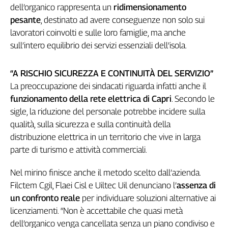
dell’organico rappresenta un
ridimensionamento
Genova,
pesante
, destinato ad avere conseguenze non solo sui
il
lavoratori coinvolti e sulle loro famiglie, ma anche
sangue
della
sull’intero equilibrio dei servizi essenziali dell’isola.
ragione
120
“A RISCHIO SICUREZZA E CONTINUITÀ DEL SERVIZIO”
anni
La preoccupazione dei sindacati riguarda infatti anche il
Cgil
funzionamento della rete elettrica di Capri
. Secondo le
Collettiva
sigle, la riduzione del personale potrebbe incidere sulla
Academy
qualità, sulla sicurezza e sulla continuità della
Collettiva
distribuzione elettrica in un territorio che vive in larga
Play
parte di turismo e attività commerciali.
Rubriche
Collettiva
Nel mirino finisce anche il metodo scelto dall’azienda.
Talk
Filctem Cgil, Flaei Cisl e Uiltec Uil denunciano l’
assenza di
La
un confronto reale
per individuare soluzioni alternative ai
settimana
licenziamenti. “Non è accettabile che quasi metà
Collettiva
dell’organico venga cancellata senza un piano condiviso e