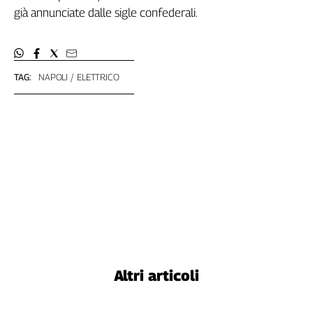
già annunciate dalle sigle confederali.
L'Italia
nel
Lavoro
Territori
TAG:
NAPOLI
ELETTRICO
Abruzzo-
Molise
Alto
Adige
Basilicata
Calabria
Campania
Emilia-
Romagna
Friuli
Venezia
Altri articoli
Giulia
Lazio