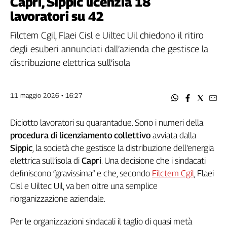
Capri, Sippic licenzia 18
Filcams
lavoratori su 42
Filctem
Fillea
Filctem Cgil, Flaei Cisl e Uiltec Uil chiedono il ritiro
Filt
degli esuberi annunciati dall’azienda che gestisce la
Fiom
distribuzione elettrica sull’isola
Fisac
Flai
11 maggio 2026 • 16:27
Flc
Fp
Diciotto lavoratori su quarantadue. Sono i numeri della
Nidil
procedura di licenziamento collettivo
avviata dalla
Slc
Sippic
, la società che gestisce la distribuzione dell’energia
Spi
elettrica sull’isola di
Capri
. Una decisione che i sindacati
Inca
definiscono “gravissima” e che, secondo
Filctem Cgil
, Flaei
Caaf
Cisl e Uiltec Uil, va ben oltre una semplice
riorganizzazione aziendale.
Speciali
G8
Per le organizzazioni sindacali il taglio di quasi metà
di