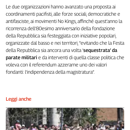
Genova,
Le due organizzazioni hanno avanzato una proposta ai
il
coordinamenti pacifisti, alle forze sociali, democratiche e
sangue
antifasciste, ai movimenti No Kings, affinché quest’anno la
della
ricorrenza dell’80esimo anniversario della fondazione
ragione
della Repubblica sia festeggiata con iniziative popolari,
120
organizzate dal basso e nei territori, "evitando che la Festa
anni
della Repubblica sia ancora una volta ‘
sequestrata’ da
Cgil
parate militari
e da interventi di quella classe politica che
Collettiva
Academy
voleva con il referendum azzerarne uno dei valori
fondanti: l’indipendenza della magistratura”.
Collettiva
Play
Rubriche
Collettiva
Leggi anche
Talk
La
settimana
Collettiva