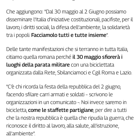
L'Italia
Che aggiungono: "Dal 30 maggio al 2 Giugno possiamo
nel
disseminare l’Italia d’iniziative costituzionali, pacifiste, per il
Lavoro
lavoro, i diritti sociali, la difesa dell’ambiente, la solidarietà
Territori
tra i popoli.
Facciamolo tutti e tutte insieme
”.
Abruzzo-
Delle tante manifestazioni che si terranno in tutta Italia,
Molise
citiamo quella romana perché
il 30 maggio sfiorerà i
Alto
luoghi della parata militare
con una biciclettata
Adige
organizzata dalla Rete, Sbilanciamoci e Cgil Roma e Lazio.
Basilicata
Calabria
"C’è chi ricorda la festa della repubblica del 2 giugno,
Campania
facendo sfilare carri armati e soldati – scrivono le
Emilia-
organizzazioni in un comunicato –. Noi invece saremo in
Romagna
bicicletta,
come le staffette partigiane
, per dire a tutti
Friuli
che la nostra repubblica è quella che ripudia la guerra, che
Venezia
riconosce il diritto al lavoro, alla salute, all’istruzione,
Giulia
all’ambiente”.
Lazio