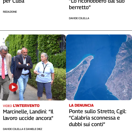
per Cuba
“Lo riconobbero dal suo
berretto”
REDAZIONE
DAVIDE COLELLA
LA DENUNCIA
L’INTERVENTO
VIDEO
Ponte sullo Stretto, Cgil:
Marcinelle, Landini: “Il
“Calabria sconnessa e
lavoro uccide ancora”
dubbi sui conti”
DAVIDE COLELLA E DANIELE DIEZ