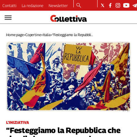
Contatti
La redazione
Newsletter
Video
Podcast
Home page
>
Copertine
>
Italia
>
“Festeggiamo la Repubbli...
Dirette
Longform
Copertine
Economia
Lavoro
Ambiente
Diritti
Welfare
Italia
Internazionale
Culture
L’INIZIATIVA
“Festeggiamo la Repubblica che
Categorie