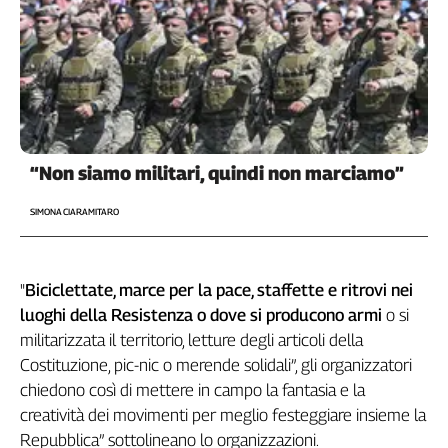
Girasoli
Il
Sassolino
Linea
Economica
Tech
It
Easy
“Non siamo militari, quindi non marciamo”
Inserti
SIMONA CIARAMITARO
Idea
Diffusa
"
Biciclettate, marce per la pace, staffette e ritrovi nei
InFlai
luoghi della Resistenza o dove si producono armi
o si
Le
militarizzata il territorio, letture degli articoli della
trasmissioni
Costituzione, pic-nic o merende solidali”, gli organizzatori
tv
chiedono così di mettere in campo la fantasia e la
Work
creatività dei movimenti per meglio festeggiare insieme la
in
Repubblica” sottolineano lo organizzazioni.
Progress