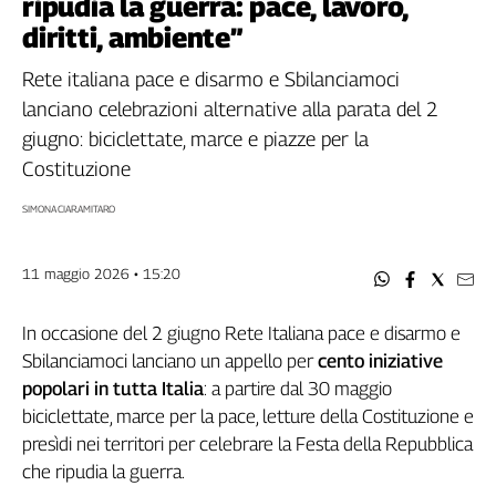
ripudia la guerra: pace, lavoro,
Filcams
diritti, ambiente”
Filctem
Fillea
Rete italiana pace e disarmo e Sbilanciamoci
Filt
lanciano celebrazioni alternative alla parata del 2
Fiom
giugno: biciclettate, marce e piazze per la
Fisac
Costituzione
Flai
SIMONA CIARAMITARO
Flc
Fp
Nidil
11 maggio 2026 • 15:20
Slc
Spi
In occasione del 2 giugno Rete Italiana pace e disarmo e
Inca
Sbilanciamoci lanciano un appello per
cento iniziative
popolari in tutta Italia
: a partire dal 30 maggio
Caaf
biciclettate, marce per la pace, letture della Costituzione e
Speciali
presìdi nei territori per celebrare la Festa della Repubblica
che ripudia la guerra.
G8
di