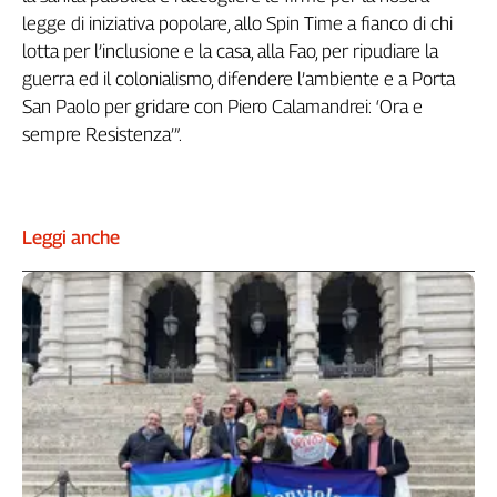
legge di iniziativa popolare, allo Spin Time a fianco di chi
Cerca
lotta per l’inclusione e la casa, alla Fao, per ripudiare la
guerra ed il colonialismo, difendere l’ambiente e a Porta
Contatti
San Paolo per gridare con Piero Calamandrei: ‘Ora e
sempre Resistenza’”.
La
redazione
Leggi anche
Newsletter
Social