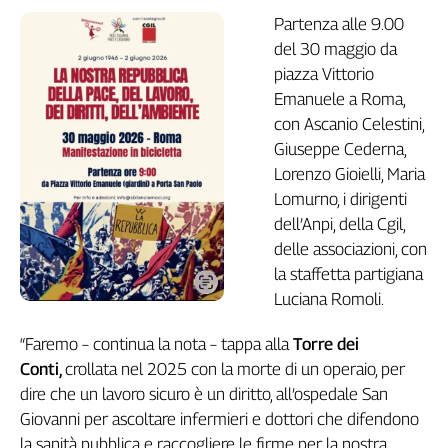
Liguria
Partenza alle 9.00
Lombardia
del 30 maggio da
Marche
piazza Vittorio
Piemonte
Emanuele a Roma,
Puglia
con Ascanio Celestini,
Sardegna
Giuseppe Cederna,
Sicilia
Lorenzo Gioielli, Maria
Toscana
Lomurno, i dirigenti
Trentino
dell’Anpi, della Cgil,
Umbria
delle associazioni, con
Valle
la staffetta partigiana
D'Aosta
Luciana Romoli.
Veneto
“Faremo – continua la nota – tappa alla
Torre dei
Archivio
Conti,
crollata nel 2025 con la morte di un operaio, per
Storico
1955-
dire che un lavoro sicuro è un diritto, all’ospedale San
2014
Giovanni per ascoltare infermieri e dottori che difendono
la sanità pubblica e raccogliere le firme per la nostra