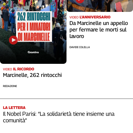
L'ANNIVERSARIO
VIDEO
Da Marcinelle un appello
per fermare le morti sul
lavoro
DAVIDE COLELLA
IL RICORDO
VIDEO
Marcinelle, 262 rintocchi
REDAZIONE
LA LETTERA
Il Nobel Parisi: “La solidarietà tiene insieme una
comunità”