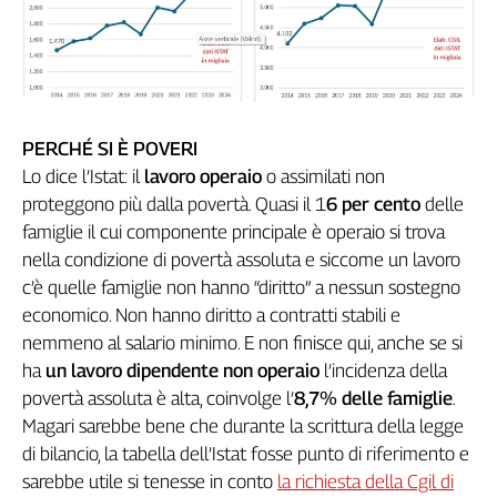
L'Italia
nel
Lavoro
Territori
PERCHÉ SI È POVERI
Abruzzo-
Lo dice l’Istat: il
lavoro operaio
o assimilati non
Molise
proteggono più dalla povertà. Quasi il 1
6 per cento
delle
Alto
famiglie il cui componente principale è operaio si trova
Adige
nella condizione di povertà assoluta e siccome un lavoro
Basilicata
c’è quelle famiglie non hanno “diritto” a nessun sostegno
Calabria
economico. Non hanno diritto a contratti stabili e
Campania
nemmeno al salario minimo. E non finisce qui, anche se si
Emilia-
ha
un lavoro dipendente non operaio
l’incidenza della
Romagna
povertà assoluta è alta, coinvolge l’
8,7% delle famiglie
.
Friuli
Venezia
Magari sarebbe bene che durante la scrittura della legge
Giulia
di bilancio, la tabella dell’Istat fosse punto di riferimento e
Lazio
sarebbe utile si tenesse in conto
la richiesta della Cgil di