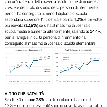
con un’incidenza della povertà assoluta che diminuisce al
Cerca
crescere del titolo di studio della persona di riferimento:
per chi ha conseguito almeno il diploma di scuola
secondaria superiore, l’incidenza è pari al
4,2%,
è tre volte
Contatti
più elevata
(12,8%)
se si ha al massimo la licenza di
scuola media e aumenta ulteriormente, salendo al
14,4%
,
La
per le famiglie in cui la persona di riferimento ha
redazione
conseguito al massimo la licenza di scuola elementare.
Newsletter
Social
ALTRO CHE NATALITÀ
Se oltre
1 milione 283mila
di bambine e bambini (il
13,8% dei minori residenti) sono in povertà assoluta, tutta