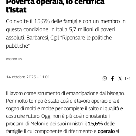
Povertà operaia, lo certifica
Filcams
l’Istat
Filctem
Fillea
Coinvolte il 15,6% delle famiglie con un membro in
Filt
questa condizione. In Italia 5,7 milioni di poveri
Fiom
assoluti. Barbaresi, Cgil “Ripensare le politiche
Fisac
pubbliche”
Flai
Flc
ROBERTA LISI
Fp
Nidil
14 ottobre 2025 • 11:01
Slc
Spi
Il lavoro come strumento di emancipazione dal bisogno.
Inca
Per molto tempo è stato così e il lavoro operaio era il
Caaf
sogno di molti e molte per compiere il salto di qualità e
costruire futuro. Oggi non è più così nonostante i
Speciali
proclami di Meloni e dei suoi ministri: il
15,6%
delle
G8
famiglie il cui componente di riferimento è
operaio
si
di