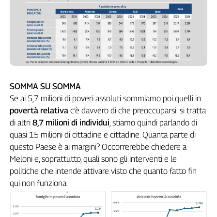
Girasoli
Il
Sassolino
Linea
Economica
Tech
It
Easy
SOMMA SU SOMMA
Se ai 5,7 milioni di poveri assoluti sommiamo poi quelli in
Inserti
povertà relativa
c’è davvero di che preoccuparsi: si tratta
Idea
di altri
8,7 milioni di individui
, stiamo quindi parlando di
Diffusa
quasi 15 milioni di cittadine e cittadine. Quanta parte di
InFlai
questo Paese è ai margini? Occorrerebbe chiedere a
Meloni e, soprattutto, quali sono gli interventi e le
Le
trasmissioni
politiche che intende attivare visto che quanto fatto fin
tv
qui non funziona.
Work
in
Progress