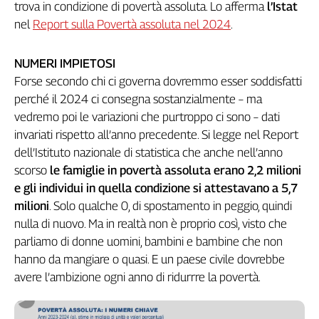
trova in condizione di povertà assoluta. Lo afferma
l’Istat
Genova,
nel
Report sulla Povertà assoluta nel 2024
.
il
sangue
della
NUMERI IMPIETOSI
ragione
Forse secondo chi ci governa dovremmo esser soddisfatti
120
perché il 2024 ci consegna sostanzialmente – ma
anni
vedremo poi le variazioni che purtroppo ci sono – dati
Cgil
invariati rispetto all’anno precedente. Si legge nel Report
Collettiva
dell’Istituto nazionale di statistica che anche nell’anno
Academy
scorso
le famiglie in povertà assoluta erano 2,2 milioni
e gli individui in quella condizione si attestavano a
5,7
Collettiva
Play
milioni
. Solo qualche 0, di spostamento in peggio, quindi
Rubriche
nulla di nuovo. Ma in realtà non è proprio così, visto che
Collettiva
parliamo di donne uomini, bambini e bambine che non
Talk
hanno da mangiare o quasi. E un paese civile dovrebbe
La
avere l’ambizione ogni anno di ridurrre la povertà.
settimana
Collettiva