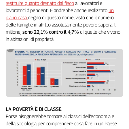
Liguria
restituire quanto drenato dal fisco
ai lavoratori e
Lombardia
lavoratrici dipendenti. E andrebbe anche realizzato
un
Marche
piano casa
degno di questo nome, visto che il numero
Piemonte
delle famiglie in affitto assolutamente povere supera il
Puglia
milione,
sono 22,1% contro il 4,7%
di quelle che vivono
in abitazioni di proprietà.
Sardegna
Sicilia
Toscana
Trentino
Umbria
Valle
D'Aosta
Veneto
Archivio
Storico
LA POVERTÀ È DI CLASSE
1955-
Forse bisognerebbe tornare ai classici dell’economia e
2014
della sociologia per comprendere cosa fare in un Paese