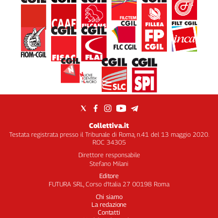
Collettiva.it
Testata registrata presso il Tribunale di Roma, n.41 del 13 maggio 2020.
ROC 34305
Direttore responsabile
Stefano Milani
Editore
FUTURA SRL, Corso d’Italia 27 00198 Roma
Chi siamo
La redazione
Contatti