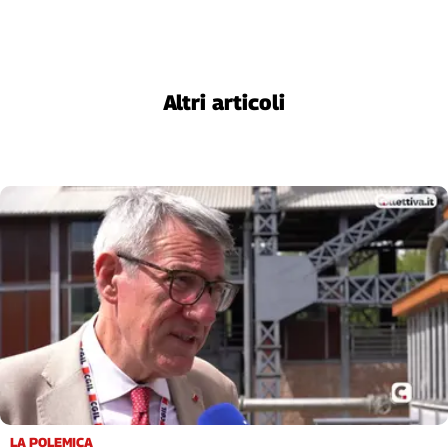
Liguria
Lombardia
Marche
Piemonte
Altri articoli
Puglia
Sardegna
Sicilia
Toscana
Trentino
Umbria
Valle
D'Aosta
Veneto
Archivio
Storico
1955-
2014
LA POLEMICA