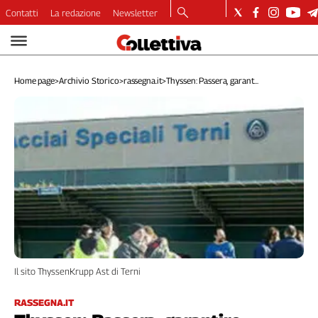
Contatti
La redazione
Newsletter
Video
Podcast
Home page
>
Archivio Storico
>
rassegna.it
>
Thyssen: Passera, garant...
Dirette
Longform
Copertine
Economia
Lavoro
Ambiente
Diritti
Welfare
Italia
Internazionale
Il sito ThyssenKrupp Ast di Terni
Culture
Categorie
RASSEGNA.IT