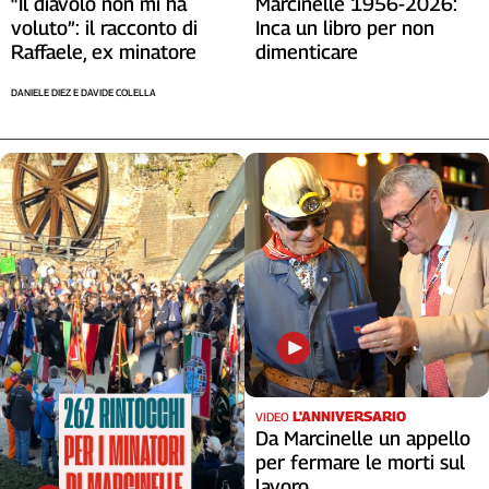
“Il diavolo non mi ha
Marcinelle 1956-2026:
voluto”: il racconto di
Inca un libro per non
Raffaele, ex minatore
dimenticare
DANIELE DIEZ E DAVIDE COLELLA
L'ANNIVERSARIO
VIDEO
Da Marcinelle un appello
per fermare le morti sul
lavoro