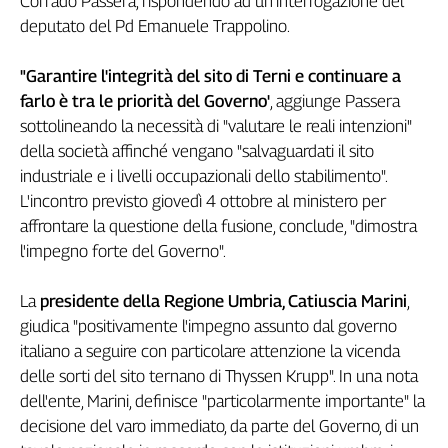
Corrado Passera, rispondendo ad un'interrogazione del
Genova,
deputato del Pd Emanuele Trappolino.
il
sangue
"Garantire l'integrità del sito di Terni e continuare a
della
farlo è tra le priorità del Governo'
, aggiunge Passera
ragione
sottolineando la necessità di "valutare le reali intenzioni"
120
della società affinché vengano "salvaguardati il sito
anni
Cgil
industriale e i livelli occupazionali dello stabilimento".
L'incontro previsto giovedì 4 ottobre al ministero per
Collettiva
Academy
affrontare la questione della fusione, conclude, "dimostra
l'impegno forte del Governo".
Collettiva
Play
La
presidente della Regione Umbria, Catiuscia Marini
,
Rubriche
giudica "positivamente l'impegno assunto dal governo
Collettiva
italiano a seguire con particolare attenzione la vicenda
Talk
delle sorti del sito ternano di Thyssen Krupp". In una nota
La
dell'ente, Marini, definisce "particolarmente importante" la
settimana
decisione del varo immediato, da parte del Governo, di un
Collettiva