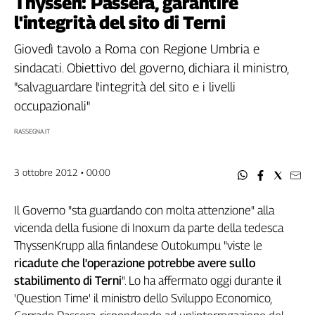
Thyssen: Passera, garantire
Filcams
l'integrità del sito di Terni
Filctem
Fillea
Giovedì tavolo a Roma con Regione Umbria e
Filt
sindacati. Obiettivo del governo, dichiara il ministro,
Fiom
"salvaguardare l'integrità del sito e i livelli
Fisac
occupazionali"
Flai
RASSEGNA.IT
Flc
Fp
3 ottobre 2012 • 00:00
Nidil
Slc
Il Governo "sta guardando con molta attenzione" alla
Spi
vicenda della fusione di Inoxum da parte della tedesca
Inca
ThyssenKrupp alla finlandese Outokumpu "viste le
Caaf
ricadute che l'operazione potrebbe avere sullo
Speciali
stabilimento di Terni
". Lo ha affermato oggi durante il
'Question Time' il ministro dello Sviluppo Economico,
G8
di