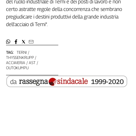
del ruolo industriale di Terni e dei posti di lavoro e non
L'Italia
certo astratte regole della concorrenza che sembrano
nel
pregiudicare i destini produttivi della grande industria
Lavoro
dell'acciaio di Terni".
Territori
Abruzzo-
Molise
TAG:
TERNI
Alto
THYSSENKRUPP
ACCIAIERIA
AST
Adige
OUTOKUMPU
Basilicata
Calabria
Campania
Emilia-
Romagna
Friuli
Venezia
Giulia
Lazio