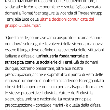
tavolo nazionale in raccordo con le istituzioni umbre, i
Girasoli
sindacati e le forze economiche e sociali (già convocato
Il
domani a Roma) "per seguire la vicenda di ThyssenKrupp
Sassolino
Terni, alla luce delle
ultime decisioni comunicate dal
Linea
Economica
gruppo Outukumpu
".
Tech
It
"Questa sede, come avevamo auspicato - ricorda Marini -
Easy
non dovrà solo seguire l'evolversi della vicenda, ma dovrà
essere il luogo dove definire una strategia delle istituzioni
Inserti
italiane a difesa di
un'industria fondamentale e
Idea
strategica come le acciaierie di Terni
. Già da domani,
Diffusa
dunque, potremo presentare, oltre alle nostre
InFlai
preoccupazioni, anche e soprattutto il punto di vista delle
istituzioni umbre su quanto sta accadendo. Ritengo, infatti,
Le
trasmissioni
che si debba operare non solo per la salvaguardia, ma per
tv
le stesse prospettive industriali future dell'industria
siderurgica umbra e nazionale. La nostra principale
Work
in
preoccupazione - conclude Marini - è quella della difesa
Progress