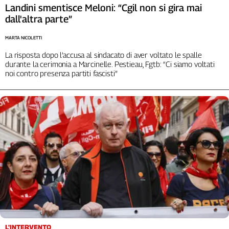
Landini smentisce Meloni: “Cgil non si gira mai
Cerca
dall'altra parte”
MARTA NICOLETTI
Contatti
La risposta dopo l’accusa al sindacato di aver voltato le spalle
durante la cerimonia a Marcinelle. Pestieau, Fgtb: “Ci siamo voltati
noi contro presenza partiti fascisti”
La
redazione
Newsletter
Social
L'INTERVENTO