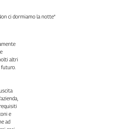
 Non ci dormiamo la notte"
tamente
te
lti altri
 futuro.
uscita
'azienda,
requisiti
coni e
he ad