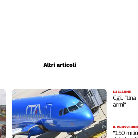
Altri articoli
L’ALLARME
Cgil: “Una
armi”
IL PROVVEDIM
“150 milio