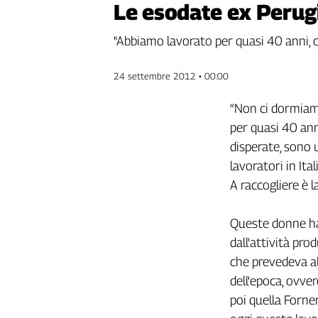
Le esodate ex Perugi
Genova,
il
"Abbiamo lavorato per quasi 40 anni, 
sangue
della
ragione
24 settembre 2012 • 00:00
120
“Non ci dormiam
anni
Cgil
per quasi 40 ann
Collettiva
disperate, sono 
Academy
lavoratori in Ita
A raccogliere è l
Collettiva
Play
Rubriche
Queste donne han
Collettiva
dall'attività pro
Talk
che prevedeva alc
La
dell'epoca, ovver
settimana
poi quella Forne
Collettiva