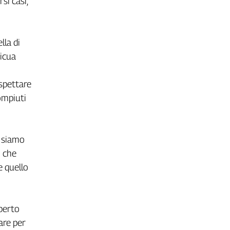
si casi,
lla di
picua
aspettare
ompiuti
a siamo
i che
e quello
berto
rare per