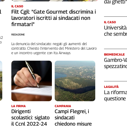
dai ghetti”
IL CASO
l
Filt Cgil: "Gate Gourmet discrimina i
lavoratori iscritti ai sindacati non
IL CASO
firmatari"
Università
che sembr
REDAZIONE
262
no
La denuncia del sindacato: negati gli aumenti del
contratto. Chiesto l'intervento del Ministero del Lavoro
e un incontro urgente con Ita Airways
BIOMEDICALE
Gambro-Van
spezzatino
LAGALITÀ
La riforma
questione 
LA FIRMA
CAMPANIA
Dirigenti
Campi Flegrei, i
scolastici: siglato
sindacati
il Ccnl 2022-24
chiedono misure