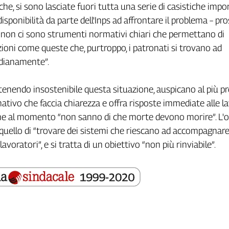
he, si sono lasciate fuori tutta una serie di casistiche impor
disponibilità da parte dell'Inps ad affrontare il problema – p
 non ci sono strumenti normativi chiari che permettano di
zioni come queste che, purtroppo, i patronati si trovano ad
idianamente”.
 ritenendo insostenibile questa situazione, auspicano al più p
tivo che faccia chiarezza e offra risposte immediate alle la
che al momento “non sanno di che morte devono morire”. L'o
uello di “trovare dei sistemi che riescano ad accompagnare
avoratori”, e si tratta di un obiettivo “non più rinviabile”.