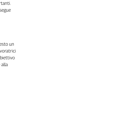
tanti.
rosegue
resto un
voratrici
biettivo
 alla