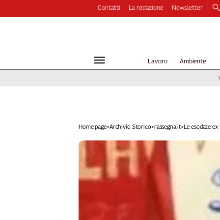
Contatti
La redazione
Newsletter
Video
Podcast
Dirette
Lavoro
Ambiente
Longform
Copertine
Economia
Lavoro
Ambiente
Home page
>
Archivio Storico
>
rassegna.it
>
Le esodate ex P
Diritti
Welfare
Italia
Internazionale
Culture
Categorie