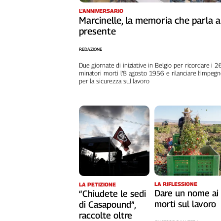
Cerca
L'ANNIVERSARIO
Marcinelle, la memoria che parla a
presente
Contatti
REDAZIONE
Due giornate di iniziative in Belgio per ricordare i 
La
minatori morti l’8 agosto 1956 e rilanciare l’impeg
per la sicurezza sul lavoro
redazione
Newsletter
Social
LA RIFLESSIONE
LA PETIZIONE
Dare un nome ai
“Chiudete le sedi
morti sul lavoro
di Casapound”,
raccolte oltre