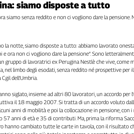
na: siamo disposte a tutto
ora siamo senza reddito e non ci vogliono dare la pensione.
o la notte, siamo disposte a tutto: abbiamo lavorato ones
i e ora non ci vogliono dare la pensione”. Sono letteralmen
un gruppo di lavoratrici ex Perugina Nestlè che vive, come mo
lia, nel limbo degli esodati, senza reddito né prospettive per il
a Cgil dell'Umbria.
no siglato, insieme ad altri 80 lavoratori, un accordo per l'
duttiva il 18 maggio 2007. Si tratta di un accordo voluto dall
uni anni di mobilità e poi la collocazione in pensione, con i 
o 57 anni di età e 35 di contributi. Ma, prima la riforma Sac
ro hanno cambiato tutte le carte in tavola, con il risultato c