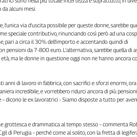
atrici sono nella più totale incertezza e soprattutto, in diver
o da alcuni mesi.
e, l'unica via d'uscita possibile per queste donne, sarebbe que
gime speciale contributivo, rinunciando così però ad una cos
e, pari a circa il 30% dell'importo e accentando quindi di
on pensioni da 7-800 euro. L'alternativa, sarebbe quella di 
i età, ma le donne in questione oggi non ne hanno ancora c
i anni di lavoro in fabbrica, con sacrifici e sforzi enormi, or
niera incredibile, e vorrebbero ridurci ancora di più pension
 – dicono le ex lavoratrici - Siamo disposte a tutto per aver
one grottesca e drammatica al tempo stesso – commenta Ro
Cgil di Perugia – perché come al solito, con la fretta di legife