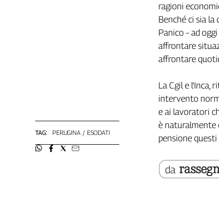
ragioni economic
L'Italia
Benché ci sia la 
nel
Lavoro
Panico – ad oggi
affrontare situa
Territori
affrontare quot
Abruzzo-
Molise
La Cgil e l'Inca,
Alto
intervento norma
Adige
e ai lavoratori 
Basilicata
è naturalmente q
Calabria
TAG:
PERUGINA
ESODATI
pensione questi l
Campania
Emilia-
Romagna
Friuli
Venezia
Giulia
Lazio