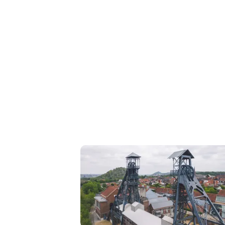
Liguria
Lombardia
Marche
Piemonte
Puglia
Sardegna
Sicilia
Toscana
Trentino
Umbria
Valle
D'Aosta
Veneto
Archivio
Storico
1955-
2014