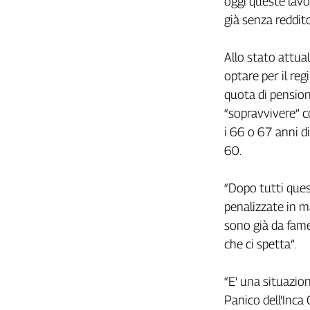
oggi queste lavor
Girasoli
già senza reddit
Il
Sassolino
Linea
Allo stato attual
Economica
optare per il re
Tech
quota di pension
It
“sopravvivere” c
Easy
i 66 o 67 anni d
Inserti
60.
Idea
Diffusa
“Dopo tutti quest
InFlai
penalizzate in ma
sono già da fame
Le
trasmissioni
che ci spetta”.
tv
Work
“E' una situazi
in
Panico dell'Inca 
Progress