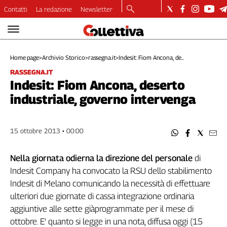
Contatti
La redazione
Newsletter
Video
Podcast
Home page
>
Archivio Storico
>
rassegna.it
>
Indesit: Fiom Ancona, de...
Dirette
RASSEGNA.IT
Longform
Indesit: Fiom Ancona, deserto
Copertine
industriale, governo intervenga
Economia
Lavoro
Ambiente
15 ottobre 2013 • 00:00
Diritti
Welfare
Nella giornata odierna la direzione del personale
di
Italia
Indesit Company ha convocato la RSU dello stabilimento
Internazionale
Indesit di Melano comunicando la necessità di effettuare
Culture
ulteriori due giornate di cassa integrazione ordinaria
aggiuntive alle sette giàprogrammate per il mese di
Categorie
ottobre. E' quanto si legge in una nota, diffusa oggi (15