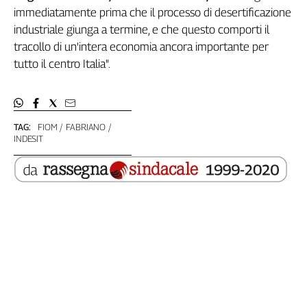
Girasoli
immediatamente prima che il processo di desertificazione
Il
industriale giunga a termine, e che questo comporti il
Sassolino
tracollo di un'intera economia ancora importante per
Linea
tutto il centro Italia".
Economica
Tech
It
Easy
TAG:
FIOM
FABRIANO
INDESIT
Inserti
Idea
Diffusa
InFlai
Le
trasmissioni
tv
Work
in
Progress