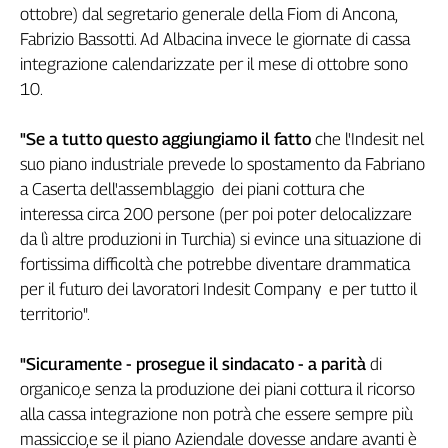
ottobre) dal segretario generale della Fiom di Ancona,
Filcams
Fabrizio Bassotti. Ad Albacina invece le giornate di cassa
Filctem
integrazione calendarizzate per il mese di ottobre sono
Fillea
10.
Filt
Fiom
"Se a tutto questo aggiungiamo il fatto
che l'Indesit nel
Fisac
suo piano industriale prevede lo spostamento da Fabriano
Flai
a Caserta dell'assemblaggio dei piani cottura che
Flc
interessa circa 200 persone (per poi poter delocalizzare
Fp
da lì altre produzioni in Turchia) si evince una situazione di
Nidil
fortissima difficoltà che potrebbe diventare drammatica
Slc
per il futuro dei lavoratori Indesit Company e per tutto il
Spi
territorio".
Inca
Caaf
"Sicuramente - prosegue il sindacato - a parità
di
organico,e senza la produzione dei piani cottura il ricorso
Speciali
alla cassa integrazione non potrà che essere sempre più
G8
massiccio,e se il piano Aziendale dovesse andare avanti è
di