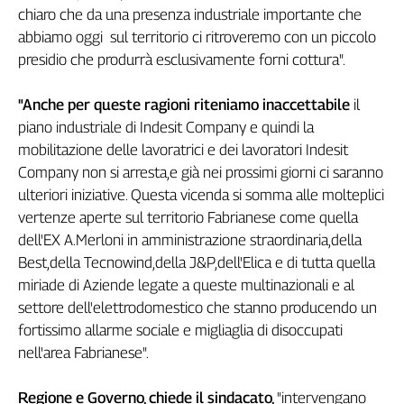
chiaro che da una presenza industriale importante che
Genova,
abbiamo oggi sul territorio ci ritroveremo con un piccolo
il
sangue
presidio che produrrà esclusivamente forni cottura".
della
ragione
"Anche per queste ragioni riteniamo inaccettabile
il
120
piano industriale di Indesit Company e quindi la
anni
mobilitazione delle lavoratrici e dei lavoratori Indesit
Cgil
Company non si arresta,e già nei prossimi giorni ci saranno
Collettiva
ulteriori iniziative. Questa vicenda si somma alle molteplici
Academy
vertenze aperte sul territorio Fabrianese come quella
Collettiva
dell'EX A.Merloni in amministrazione straordinaria,della
Play
Best,della Tecnowind,della J&P,dell'Elica e di tutta quella
Rubriche
miriade di Aziende legate a queste multinazionali e al
Collettiva
settore dell'elettrodomestico che stanno producendo un
Talk
fortissimo allarme sociale e migliaglia di disoccupati
La
nell'area Fabrianese".
settimana
Collettiva
Regione e Governo, chiede il sindacato,
"intervengano