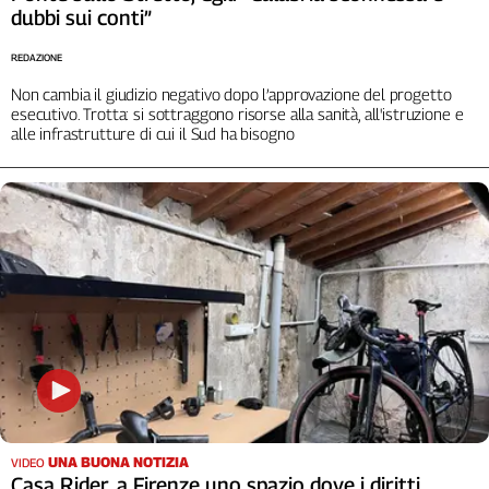
Liguria
dubbi sui conti”
Lombardia
REDAZIONE
Marche
Piemonte
Non cambia il giudizio negativo dopo l’approvazione del progetto
esecutivo. Trotta: si sottraggono risorse alla sanità, all'istruzione e
Puglia
alle infrastrutture di cui il Sud ha bisogno
Sardegna
Sicilia
Toscana
Trentino
Umbria
Valle
D'Aosta
Veneto
Archivio
Storico
1955-
2014
UNA BUONA NOTIZIA
VIDEO
Casa Rider, a Firenze uno spazio dove i diritti