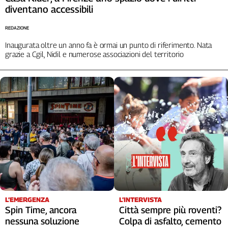
diventano accessibili
Cerca
REDAZIONE
Inaugurata oltre un anno fa è ormai un punto di riferimento. Nata
Contatti
grazie a Cgil, Nidil e numerose associazioni del territorio
La
redazione
Newsletter
Social
L’EMERGENZA
L’INTERVISTA
Spin Time, ancora
Città sempre più roventi?
nessuna soluzione
Colpa di asfalto, cemento