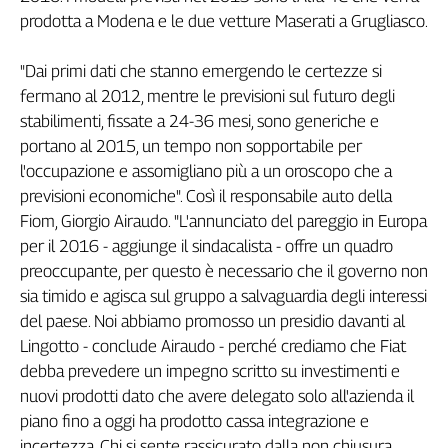
Girasoli
prodotta a Modena e le due vetture Maserati a Grugliasco.
Il
Sassolino
"Dai primi dati che stanno emergendo le certezze si
Linea
fermano al 2012, mentre le previsioni sul futuro degli
Economica
stabilimenti, fissate a 24-36 mesi, sono generiche e
Tech
portano al 2015, un tempo non sopportabile per
It
Easy
l'occupazione e assomigliano più a un oroscopo che a
previsioni economiche". Così il responsabile auto della
Inserti
Fiom, Giorgio Airaudo. "L'annunciato del pareggio in Europa
Idea
per il 2016 - aggiunge il sindacalista - offre un quadro
Diffusa
preoccupante, per questo è necessario che il governo non
InFlai
sia timido e agisca sul gruppo a salvaguardia degli interessi
del paese. Noi abbiamo promosso un presidio davanti al
Le
Lingotto - conclude Airaudo - perché crediamo che Fiat
trasmissioni
tv
debba prevedere un impegno scritto su investimenti e
nuovi prodotti dato che avere delegato solo all'azienda il
Work
piano fino a oggi ha prodotto cassa integrazione e
in
Progress
incertezza. Chi si sente rassicurato dalla non chiusura