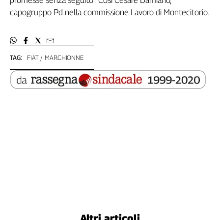
Liguria
capogruppo Pd nella commissione Lavoro di Montecitorio.
Lombardia
Marche
Piemonte
Puglia
TAG:
FIAT
MARCHIONNE
Sardegna
Sicilia
Toscana
Trentino
Umbria
Valle
D'Aosta
Veneto
Archivio
Storico
1955-
2014
Altri articoli