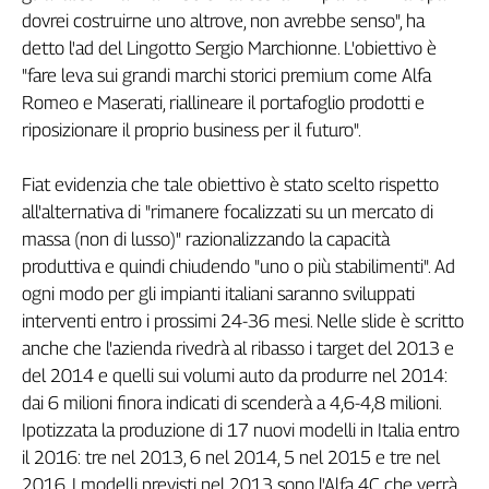
dovrei costruirne uno altrove, non avrebbe senso", ha
Genova,
detto l'ad del Lingotto Sergio Marchionne. L'obiettivo è
il
sangue
"fare leva sui grandi marchi storici premium come Alfa
della
Romeo e Maserati, riallineare il portafoglio prodotti e
ragione
riposizionare il proprio business per il futuro".
120
anni
Fiat evidenzia che tale obiettivo è stato scelto rispetto
Cgil
all'alternativa di "rimanere focalizzati su un mercato di
Collettiva
massa (non di lusso)" razionalizzando la capacità
Academy
produttiva e quindi chiudendo "uno o più stabilimenti". Ad
Collettiva
ogni modo per gli impianti italiani saranno sviluppati
Play
interventi entro i prossimi 24-36 mesi. Nelle slide è scritto
Rubriche
anche che l'azienda rivedrà al ribasso i target del 2013 e
Collettiva
del 2014 e quelli sui volumi auto da produrre nel 2014:
Talk
dai 6 milioni finora indicati di scenderà a 4,6-4,8 milioni.
La
Ipotizzata la produzione di 17 nuovi modelli in Italia entro
settimana
il 2016: tre nel 2013, 6 nel 2014, 5 nel 2015 e tre nel
Collettiva
2016. I modelli previsti nel 2013 sono l'Alfa 4C che verrà