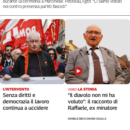
durante la cerimonia a Marcinelle. Pestieau, Fgtb: “Ci siamo voltati
noi contro presenza partiti fascisti”
L'INTERVENTO
LA STORIA
VIDEO
Senza diritti e
“Il diavolo non mi ha
democrazia il lavoro
voluto”: il racconto di
continua a uccidere
Raffaele, ex minatore
DANIELE DIEZ E DAVIDE COLELLA