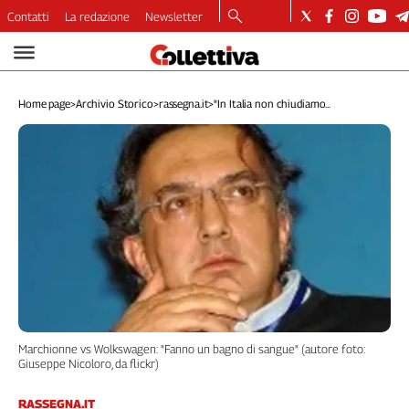
Contatti
La redazione
Newsletter
Video
Podcast
Home page
>
Archivio Storico
>
rassegna.it
>
"In Italia non chiudiamo...
Dirette
Longform
Copertine
Economia
Lavoro
Ambiente
Diritti
Welfare
Italia
Internazionale
Marchionne vs Wolkswagen: "Fanno un bagno di sangue" (autore foto:
Culture
Giuseppe Nicoloro, da flickr)
Categorie
RASSEGNA.IT