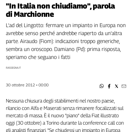
Filcams
"In Italia non chiudiamo", parola
Filctem
di Marchionne
Fillea
L'ad del Lingotto: fermare un impianto in Europa non
Filt
avrebbe senso perché andrebbe riaperto da un'altra
Fiom
parte. Airaudo (Fiom): indicazioni troppo generiche,
Fisac
sembra un oroscopo. Damiano (Pd): prima risposta,
Flai
speriamo che seguano i fatti
Flc
Fp
RASSEGNA.IT
Nidil
Slc
30 ottobre 2012 • 00:00
Spi
Inca
Nessuna chiusura degli stabilimenti nel nostro paese,
Caaf
rilancio con Alfa e Maserati senza rimanere focalizzati sul
mercato di massa. È il nuovo "piano" della Fiat illustrato
Speciali
oggi (30 ottobre) a Torino durante la conference call con
G8
gli analisti finanziari. "Se chiudessi un impianto in Europa
di