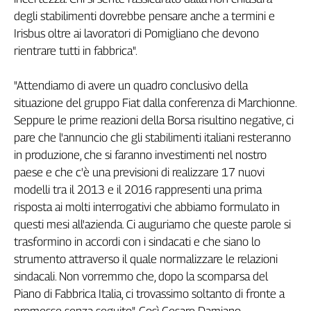
degli stabilimenti dovrebbe pensare anche a termini e
L'Italia
nel
Irisbus oltre ai lavoratori di Pomigliano che devono
Lavoro
rientrare tutti in fabbrica".
Territori
"Attendiamo di avere un quadro conclusivo della
Abruzzo-
situazione del gruppo Fiat dalla conferenza di Marchionne.
Molise
Seppure le prime reazioni della Borsa risultino negative, ci
Alto
pare che l'annuncio che gli stabilimenti italiani resteranno
Adige
in produzione, che si faranno investimenti nel nostro
Basilicata
paese e che c'è una previsioni di realizzare 17 nuovi
Calabria
modelli tra il 2013 e il 2016 rappresenti una prima
Campania
risposta ai molti interrogativi che abbiamo formulato in
Emilia-
questi mesi all'azienda. Ci auguriamo che queste parole si
Romagna
trasformino in accordi con i sindacati e che siano lo
Friuli
strumento attraverso il quale normalizzare le relazioni
Venezia
sindacali. Non vorremmo che, dopo la scomparsa del
Giulia
Piano di Fabbrica Italia, ci trovassimo soltanto di fronte a
Lazio
promesse senza seguito". Così Cesare Damiano,