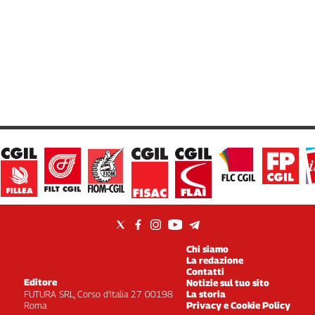
Chi siamo
La redazione
Contatti
Editore
Notizie sul tuo sito
FUTURA SRL, Corso d’Italia 27 00198
La storia
Roma
Privacy e Cookie Policy