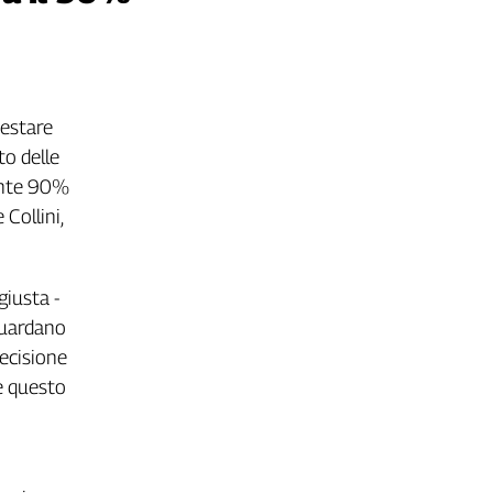
testare
to delle
punte 90%
Collini,
giusta -
guardano
decisione
e questo