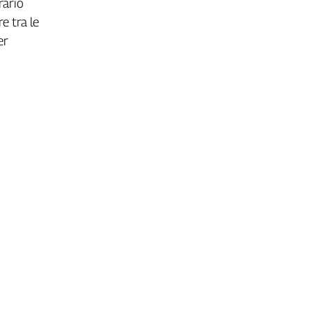
rario
e tra le
er