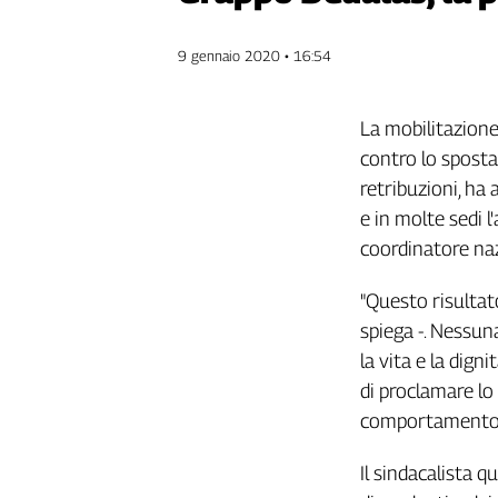
Genova,
il
9 gennaio 2020 • 16:54
sangue
della
ragione
La mobilitazione 
120
contro lo sposta
anni
retribuzioni, ha
Cgil
e in molte sedi l
Collettiva
Academy
coordinatore naz
Collettiva
"Questo risultat
Play
spiega -. Nessun
Rubriche
la vita e la dign
Collettiva
di proclamare lo
Talk
comportamento p
La
settimana
Il sindacalista q
Collettiva