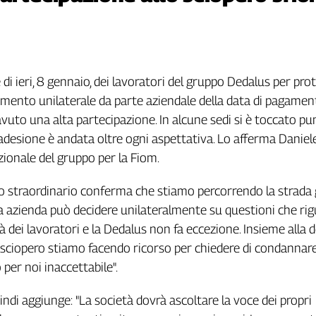
di ieri, 8 gennaio, dei lavoratori del gruppo Dedalus per pro
mento unilaterale da parte aziendale della data di pagamen
 avuto una alta partecipazione. In alcune sedi si è toccato 
'adesione è andata oltre ogni aspettativa. Lo afferma Daniele 
ionale del gruppo per la Fiom.
o straordinario conferma che stiamo percorrendo la strada 
a azienda può decidere unilateralmente su questioni che ri
ità dei lavoratori e la Dedalus non fa eccezione. Insieme alla 
 sciopero stiamo facendo ricorso per chiedere di condannar
er noi inaccettabile".
uindi aggiunge: "La società dovrà ascoltare la voce dei propri