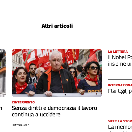
Altri articoli
LA LETTERA
Il Nobel Pa
insieme u
INTERNAZION
Flai Cgil,
L'INTERVENTO
n
Senza diritti e democrazia il lavoro
continua a uccidere
VIDEO
LA STOR
LUC TRIANGLE
La memori