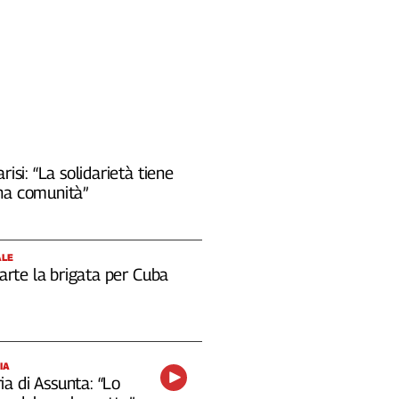
risi: “La solidarietà tiene
na comunità”
ALE
 parte la brigata per Cuba
IA
a di Assunta: “Lo