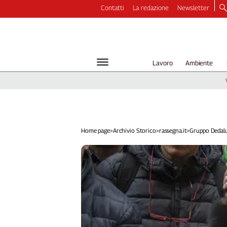
Contatti
La redazione
Newsletter
Video
Podcast
Dirette
Lavoro
Ambiente
Longform
Copertine
Economia
Lavoro
Ambiente
Home page
>
Archivio Storico
>
rassegna.it
>
Gruppo Dedalus,
Diritti
Welfare
Italia
Internazionale
Culture
Categorie