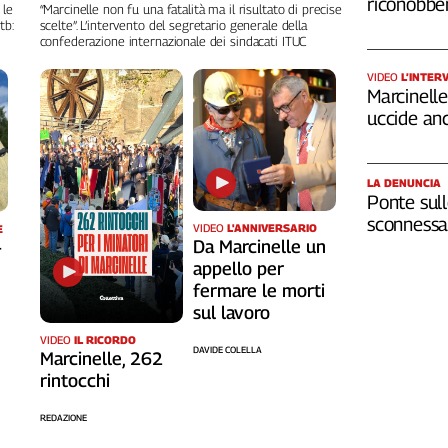
riconobber
 le
“Marcinelle non fu una fatalità ma il risultato di precise
tb:
scelte”. L’intervento del segretario generale della
confederazione internazionale dei sindacati ITUC
VIDEO
L’INTER
Marcinelle,
uccide an
LA DENUNCIA
Ponte sull
sconnessa 
VIDEO
L'ANNIVERSARIO
E
Da Marcinelle un
-
appello per
fermare le morti
sul lavoro
VIDEO
IL RICORDO
DAVIDE COLELLA
Marcinelle, 262
rintocchi
REDAZIONE