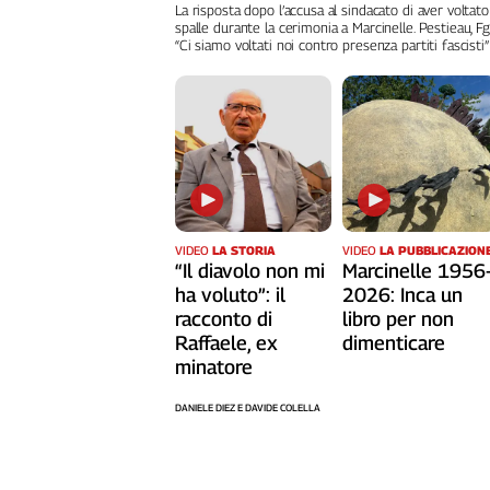
Liguria
La risposta dopo l’accusa al sindacato di aver voltato
spalle durante la cerimonia a Marcinelle. Pestieau, Fg
Lombardia
“Ci siamo voltati noi contro presenza partiti fascisti”
Marche
Piemonte
Puglia
Sardegna
Sicilia
Toscana
Trentino
VIDEO
LA STORIA
VIDEO
LA PUBBLICAZION
Umbria
“Il diavolo non mi
Marcinelle 1956
Valle
ha voluto”: il
2026: Inca un
D'Aosta
racconto di
libro per non
Raffaele, ex
dimenticare
Veneto
minatore
Archivio
Storico
DANIELE DIEZ E DAVIDE COLELLA
1955-
2014