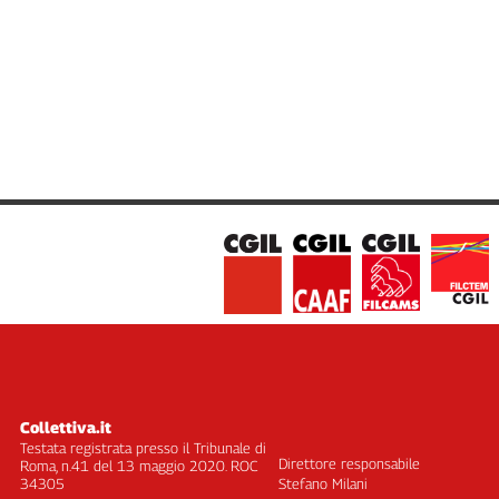
Cerca
Contatti
La
redazione
Newsletter
Social
Collettiva.it
Testata registrata presso il Tribunale di
Direttore responsabile
Roma, n.41 del 13 maggio 2020. ROC
34305
Stefano Milani