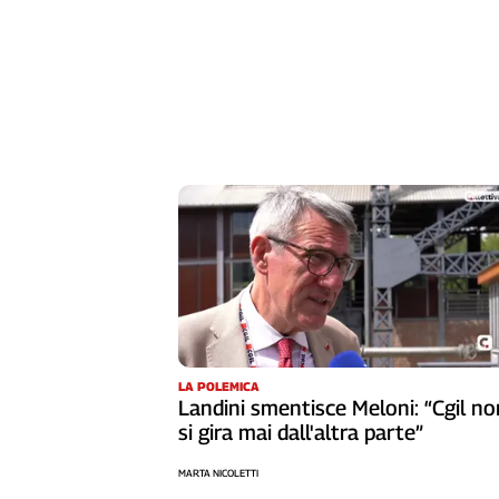
L'Italia
nel
Lavoro
Territori
Abruzzo-
Molise
Alto
Adige
Basilicata
Calabria
Campania
Emilia-
Romagna
LA POLEMICA
Friuli
Landini smentisce Meloni: “Cgil no
Venezia
si gira mai dall'altra parte”
Giulia
MARTA NICOLETTI
Lazio