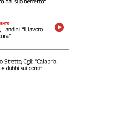
o dal suo berretto”
VENTO
 Landini: “Il lavoro
cora”
o Stretto, Cgil: “Calabria
e dubbi sui conti”