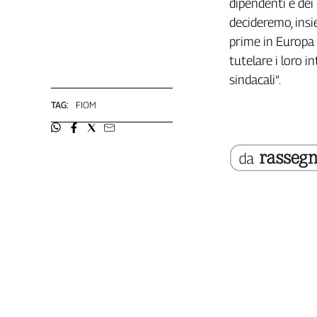
dipendenti e dei 
Girasoli
decideremo, insi
Il
Sassolino
prime in Europa 
Linea
tutelare i loro in
Economica
sindacali”.
Tech
It
TAG:
FIOM
Easy
Inserti
Idea
Diffusa
InFlai
Le
trasmissioni
tv
Work
in
Progress