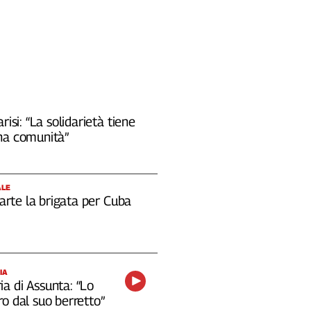
risi: “La solidarietà tiene
na comunità”
ALE
 parte la brigata per Cuba
IA
a di Assunta: “Lo
o dal suo berretto”