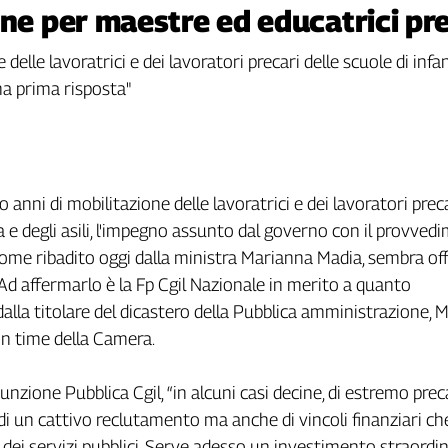
one per maestre ed educatrici pr
elle lavoratrici e dei lavoratori precari delle scuole di infanz
a prima risposta"
anni di mobilitazione delle lavoratrici e dei lavoratori preca
ia e degli asili, l'impegno assunto dal governo con il provved
ì come ribadito oggi dalla ministra Marianna Madia, sembra of
 Ad affermarlo è la Fp Cgil Nazionale in merito a quanto
alla titolare del dicastero della Pubblica amministrazione, 
on time della Camera.
Funzione Pubblica Cgil, “in alcuni casi decine, di estremo prec
di un cattivo reclutamento ma anche di vincoli finanziari c
a dei servizi pubblici. Serve adesso un investimento straordi