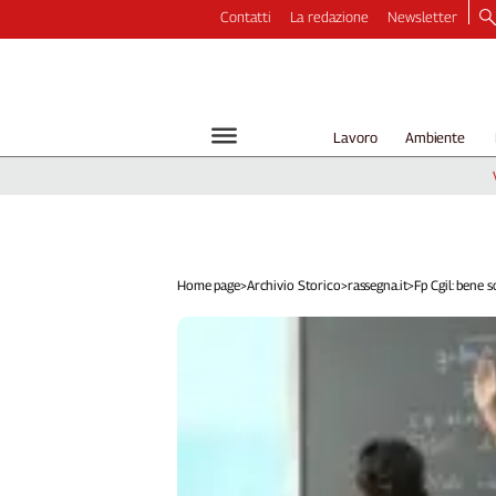
Contatti
La redazione
Newsletter
Video
Podcast
Dirette
Lavoro
Ambiente
Longform
Copertine
Economia
Lavoro
Ambiente
Home page
>
Archivio Storico
>
rassegna.it
>
Fp Cgil: bene so
Diritti
Welfare
Italia
Internazionale
Culture
Categorie