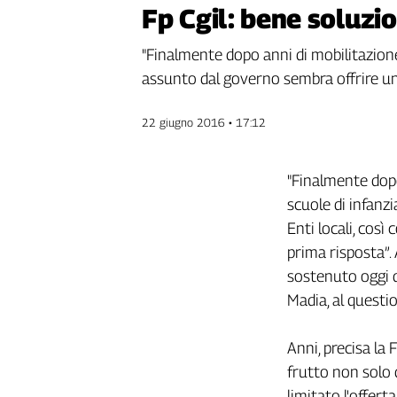
Fp Cgil: bene soluzi
Genova,
il
"Finalmente dopo anni di mobilitazione d
sangue
della
assunto dal governo sembra offrire un
ragione
120
22 giugno 2016 • 17:12
anni
Cgil
Collettiva
"Finalmente dopo 
Academy
scuole di infanz
Enti locali, cos
Collettiva
Play
prima risposta”.
Rubriche
sostenuto oggi d
Madia, al questi
Collettiva
Talk
La
Anni, precisa la 
settimana
frutto non solo 
Collettiva
limitato l'offert