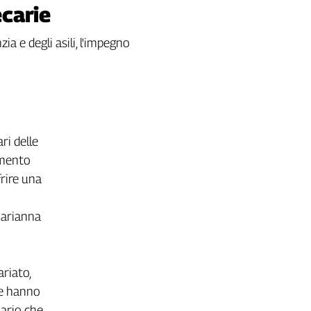
ecarie
ia e degli asili, l'impegno
ri delle
imento
frire una
Marianna
ariato,
he hanno
nario che