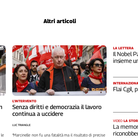
Altri articoli
LA LETTERA
Il Nobel Pa
insieme u
INTERNAZION
Flai Cgil,
L'INTERVENTO
n
Senza diritti e democrazia il lavoro
continua a uccidere
VIDEO
LA STOR
LUC TRIANGLE
La memori
riconobber
 le
“Marcinelle non fu una fatalità ma il risultato di precise