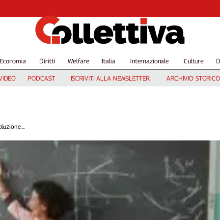
Economia
Diritti
Welfare
Italia
Internazionale
Culture
D
VIDEO
PODCAST
ISCRIVITI ALLA NEWSLETTER
ARCHIVIO STORICO
luzione ...