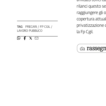
Girasoli
rilanci questo s
Il
raggiungere gli o
Sassolino
copertura attual
Linea
Economica
privatizzazione 
TAG:
PRECARI
FP CGIL
Tech
LAVORO PUBBLICO
la Fp Cgil.
It
Easy
Inserti
Idea
Diffusa
InFlai
Le
trasmissioni
tv
Work
in
Progress