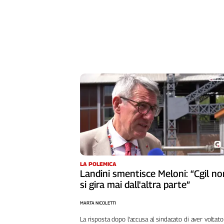
L'Italia
nel
Lavoro
Territori
Abruzzo-
Molise
Alto
Adige
Basilicata
Calabria
Campania
Emilia-
LA POLEMICA
Romagna
Landini smentisce Meloni: “Cgil no
Friuli
si gira mai dall'altra parte”
Venezia
Giulia
MARTA NICOLETTI
Lazio
La risposta dopo l’accusa al sindacato di aver voltato