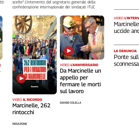
tb:
scelte”. L’intervento del segretario generale della
confederazione internazionale dei sindacati ITUC
VIDEO
L’INTER
Marcinelle,
uccide an
LA DENUNCIA
Ponte sull
sconnessa 
VIDEO
L'ANNIVERSARIO
E
Da Marcinelle un
-
appello per
fermare le morti
sul lavoro
VIDEO
IL RICORDO
DAVIDE COLELLA
Marcinelle, 262
rintocchi
REDAZIONE