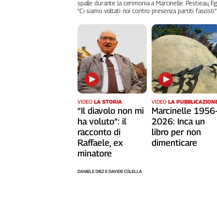
Liguria
spalle durante la cerimonia a Marcinelle. Pestieau, Fg
“Ci siamo voltati noi contro presenza partiti fascisti”
Lombardia
Marche
Piemonte
Puglia
Sardegna
Sicilia
Toscana
VIDEO
LA STORIA
VIDEO
LA PUBBLICAZION
Trentino
“Il diavolo non mi
Marcinelle 1956
Umbria
ha voluto”: il
2026: Inca un
Valle
racconto di
libro per non
D'Aosta
Raffaele, ex
dimenticare
Veneto
minatore
Archivio
DANIELE DIEZ E DAVIDE COLELLA
Storico
1955-
2014