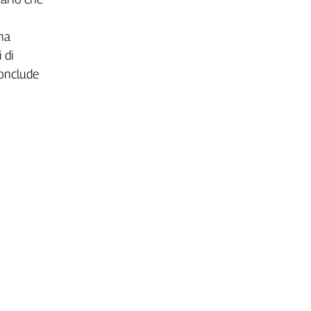
una
 di
conclude