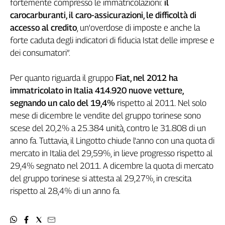
fortemente compresso le immatricolazioni:
il
Girasoli
carocarburanti, il caro-assicurazioni, le difficoltà di
Il
Sassolino
accesso al credito
, un'overdose di imposte e anche la
Linea
forte caduta degli indicatori di fiducia Istat delle imprese e
Economica
dei consumatori”.
Tech
It
Per quanto riguarda il gruppo
Fiat, nel 2012 ha
Easy
immatricolato in Italia 414.920 nuove vetture,
segnando un calo del 19,4%
rispetto al 2011. Nel solo
Inserti
mese di dicembre le vendite del gruppo torinese sono
Idea
scese del 20,2% a 25.384 unità, contro le 31.808 di un
Diffusa
anno fa. Tuttavia, il Lingotto chiude l'anno con una quota di
InFlai
mercato in Italia del 29,59%, in lieve progresso rispetto al
29,4% segnato nel 2011. A dicembre la quota di mercato
Le
trasmissioni
del gruppo torinese si attesta al 29,27%, in crescita
tv
rispetto al 28,4% di un anno fa.
Work
in
Progress