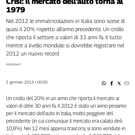
Crisi: il mercato dell'auto torna al
Filcams
1979
Filctem
Fillea
Nel 2012 le immatricolazioni in Italia sono scese di
Filt
quasi il 20% rispetto all'anno precedente. Un crollo
Fiom
che riporta il settore a valori di 33 anni fa. Il tutto
Fisac
mentre a livello mondiale si dovrebbe registrare nel
Flai
2012 un nuovo record
Flc
RASSEGNA.IT
Fp
Nidil
2 gennaio 2013 • 00:00
Slc
Spi
Un crollo del 20% in un anno che riporta il mercato ai
Inca
valori di oltre 30 anni fa. Il 2012 è stato un anno pessimo
Caaf
per il mercato dell'auto in Italia, molto peggiore del
Speciali
precedente (in cui comunque il mercato era calato deò
10,8%). Nei 12 mesi appena trascorsi, si sono vendute in
G8
di