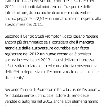
Italia solo 1.402.089 vetture, contro le 1.749.739 del
Genova,
2011. I dati, forniti dal ministero dei Trasporti e delle
il
Infrastrutture, dicono anche di un mese di dicembre
sangue
ancora peggiore: -22,51% di immatricolazioni rispetto allo
della
stesso mese del 2011.
ragione
120
Secondo il Centro Studi Promotor il dato italiano “appare
anni
Cgil
ancora più drammatico se si considera che
il mercato
Collettiva
mondiale delle autovetture dovrebbe aver fatto
Academy
registrare nel 2012 un nuovo record
ed è previsto
ancora in crescita nel 2013. La crisi dell'auto interessa
Collettiva
infatti soltanto l'area euro ed è una diretta conseguenza
Play
dell'effetto depressivo sull'economia reale delle politiche
Rubriche
di austerity”.
Collettiva
Talk
Secondo l'analisi di Promotor in Italia la crisi dell'economia
La
“è indubbiamente il principale fattore di freno delle
settimana
vendite di auto, ma nel 2012 anche altri elementi hanno
Collettiva