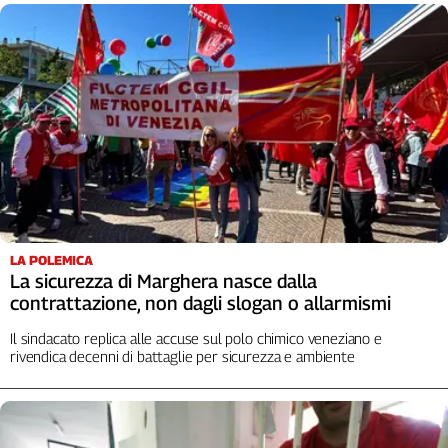
Liguria
Lombardia
Marche
Piemonte
Puglia
Sardegna
Sicilia
Toscana
Trentino
Umbria
LA POLEMICA
Valle
La sicurezza di Marghera nasce dalla
D'Aosta
contrattazione, non dagli slogan o allarmismi
Veneto
Il sindacato replica alle accuse sul polo chimico veneziano e
rivendica decenni di battaglie per sicurezza e ambiente
Archivio
Storico
1955-
2014